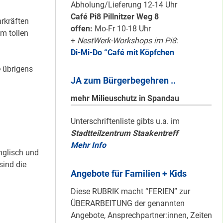
schön sauber
Abholung/Lieferung 12-14 Uhr
halten!
Café Pi8 Pillnitzer Weg 8
rkräften
offen:
Mo-Fr 10-18 Uhr
m tollen
+
NestWerk-Workshops im Pi8
:
Di-Mi-Do “Café mit Köpfchen
Neuer Look für’s
#Nachbarschaftmachen
e übrigens
JA zum Bürgerbegehren ..
mehr Milieuschutz in Spandau
Mit dem
Unterschriftenliste gibts u.a. im
Stadtteilzentrum Staakentreff
“Redemobil” im
Mehr Info
Kiez unterwegs …
nglisch und
sind die
Angebote für Familien + Kids
Lokale Register-
Diese RUBRIK macht “FERIEN” zur
Anlaufstelle in
ÜBERARBEITUNG der genannten
Staaken
Angebote, Ansprechpartner:innen, Zeiten