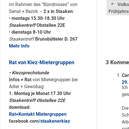
Beitrag
im Rahmen des “Bündnisses” von
Volks
Senat + Bezirk –
2 x in Staaken
:
Frühjahrs
•
montags 15.30-18.30 Uhr
Staakentreff
Obstallee 22E
•
dienstags 8-10 Uhr
Staakentreff
Brunsbütteler D. 267
Mehr Info
Rat von Kiez-Mietergruppen
3 Kommen
• Kiezsprechstunde
Car
Infos + Rat
von Mietergruppen bei
29.
Adler + Gewobag:
Ich
1. Montag je Monat 17.30 Uhr
ges
Staakentreff Obstallee 22E
download:
Die
Rat+Kontakt Mietergruppen
Sch
facebook
.
com
/staakenerkiez
Arb
sic