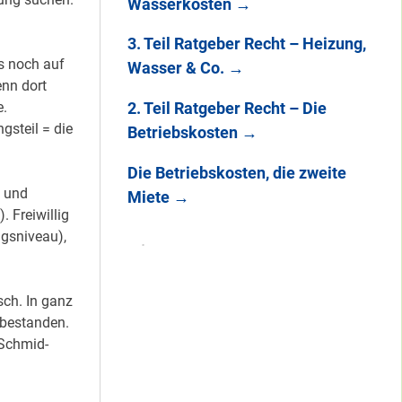
Wasserkosten
→
3. Teil Ratgeber Recht – Heizung,
s noch auf
Wasser & Co.
→
nn dort
e.
2. Teil Ratgeber Recht – Die
gsteil = die
Betriebskosten
→
Die Betriebskosten, die zweite
t und
Miete
→
 Freiwillig
ngsniveau),
ch. In ganz
 bestanden.
-Schmid-