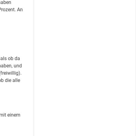
 haben
Prozent. An
 als ob da
haben, und
reiwillig).
b die alle
 mit einem