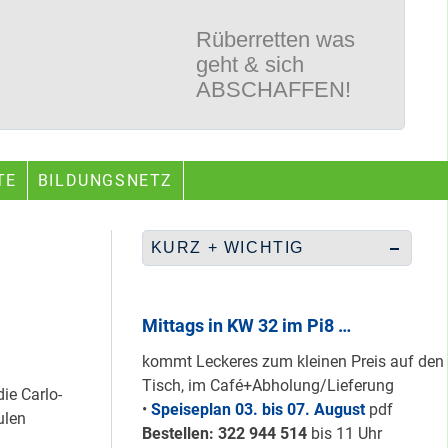
Rüberretten was
geht & sich
ABSCHAFFEN!
Nur grüne & gelbe
TE
BILDUNGSNETZ
Karten für den
neuen Quartiersrat
2023-25 …
KURZ + WICHTIG
Ein echtes “PLUS”
für Heerstraße
Mittags in KW 32 im Pi8 …
Nord …
kommt Leckeres zum kleinen Preis auf den
Tisch, im Café+Abholung/Lieferung
ie Carlo-
•
Speiseplan 03. bis 07. August
pdf
ulen
Staaken: Immer
Bestellen: 322 94
4 514
bis 11 Uhr