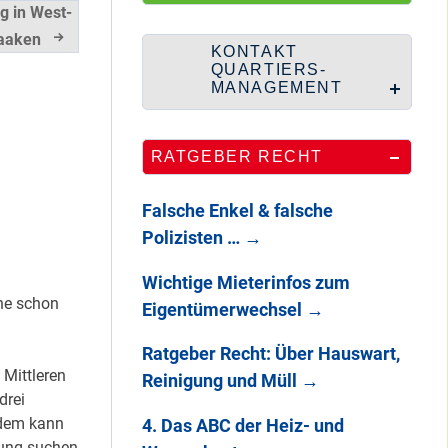
Wie Staaken zu
g in West-
zwei Hahnebergen
taaken
kam
KONTAKT
QUARTIERS-
MANAGEMENT
100 Jahre
RATGEBER RECHT
Heerstraße
Falsche Enkel & falsche
Polizisten …
→
Endlich: So war
Wichtige Mieterinfos zum
DAS
che schon
Eigentümerwechsel
→
STADTTEILFEST
2025
Ratgeber Recht: Über Hauswart,
 Mittleren
Reinigung und Müll
→
drei
rdem kann
4. Das ABC der Heiz- und
fung suchen.