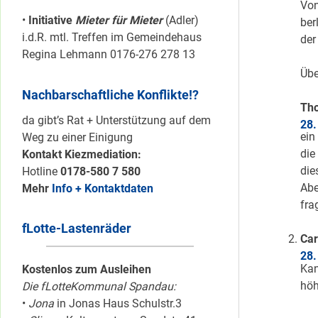
Von
•
Initiative
Mieter für Mieter
(Adler)
ber
i.d.R. mtl. Treffen im Gemeindehaus
der
Regina Lehmann 0176-276 278 13
Übe
Nachbarschaftliche Konflikte!?
Th
da gibt’s Rat + Unterstützung auf dem
28.
ein
Weg zu einer Einigung
die
Kontakt Kiezmediation:
die
Hotline
0178-580 7 580
Abe
Mehr
Info + Kontaktdaten
fra
fLotte-Lastenräder
Ca
28.
Kan
Kostenlos zum Ausleihen
höh
Die fLotteKommunal Spandau:
•
Jona
in Jonas Haus Schulstr.3