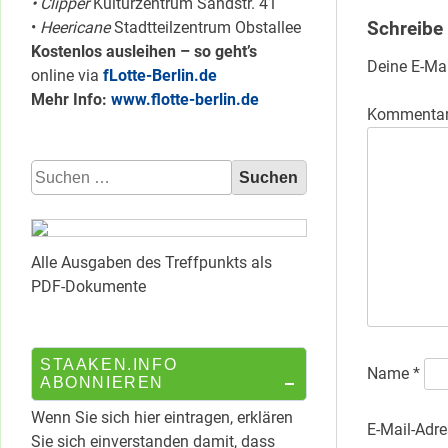
• Clipper
Kulturzentrum Sandstr. 41
Schreibe
•
Heericane
Stadtteilzentrum Obstallee
Kostenlos ausleihen – so geht’s
Deine E-Mai
online via
fLotte-Berlin.de
Mehr Info:
www.flotte-berlin.de
Kommenta
Suchen
nach:
Alle Ausgaben des Treffpunkts als
PDF-Dokumente
STAAKEN.INFO
Name
*
ABONNIEREN
Wenn Sie sich hier eintragen, erklären
E-Mail-Adr
Sie sich einverstanden damit, dass