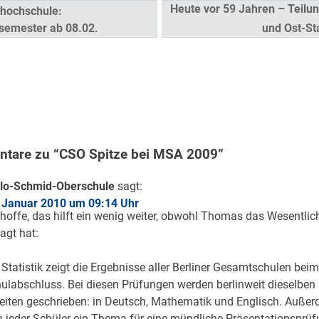
snavigation
Heute vor 59 Jahren – Teilun
hochschule:
semester ab 08.02.
und Ost-S
tare zu “CSO Spitze bei MSA 2009”
lo-Schmid-Oberschule
sagt:
 Januar 2010 um 09:14 Uhr
 hoffe, das hilft ein wenig weiter, obwohl Thomas das Wesentli
agt hat:
 Statistik zeigt die Ergebnisse aller Berliner Gesamtschulen beim
ulabschluss. Bei diesen Prüfungen werden berlinweit dieselben 
eiten geschrieben: in Deutsch, Mathematik und Englisch. Auße
h jeder Schüler ein Thema für eine mündliche Präsentationsprü