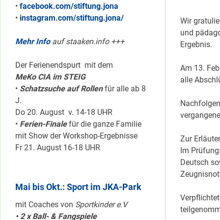
•
facebook.com/stiftung.jona
•
instagram.com/stiftung.jona/
Wir gratuli
und pädagog
Mehr Info
auf staaken.info +++
Ergebnis.
Der Ferienendspurt mit dem
Am 13. Febr
MeKo CIA im STEIG
alle Abschl
•
Schatzsuche auf Rollen
für alle ab 8
J.
Nachfolgend
Do 20. August v. 14-18 UHR
vergangene
•
Ferien-Finale
für die ganze Familie
mit Show der Workshop-Ergebnisse
Zur Erläute
Fr 21. August 16-18 UHR
Im Prüfungs
Deutsch sow
Zeugnisnot
Mai bis Okt.: Sport im JKA-Park
Verpflichte
mit Coaches von
Sportkinder e.V
teilgenomme
• 2 x Ball- & Fangspiele