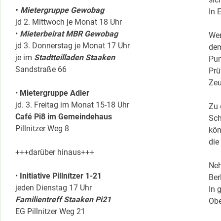
•
Mietergruppe Gewobag
In 
jd 2. Mittwoch je Monat 18 Uhr
•
Mieterbeirat MBR Gewobag
Wer
jd 3. Donnerstag je Monat 17 Uhr
dem
je im
Stadtteilladen Staaken
Pun
Sandstraße 66
Prü
Zeu
•
Mietergruppe Adler
jd. 3. Freitag im Monat 15-18 Uhr
Zu 
Café Pi8 im Gemeindehaus
Sch
Pillnitzer Weg 8
kön
die
+++darüber hinaus+++
Neh
•
Initiative Pillnítzer 1-21
Ber
jeden Dienstag 17 Uhr
In 
Familientreff Staaken Pi21
Obe
EG Pillnitzer Weg 21