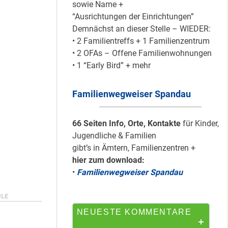
sowie Name +
“Ausrichtungen der Einrichtungen”
Demnächst an dieser Stelle – WIEDER:
Silber für
• 2 Familientreffs + 1 Familienzentrum
Bildungsnetz
• 2 OFAs – Offene Familienwohnungen
Heerstraße
• 1 “Early Bird” + mehr
Familienwegweiser Spandau
HipHop-Video: Das
ist Mein Viertel!
66 Seiten Info, Orte, Kontakte
für Kinder,
Jugendliche & Familien
gibt’s in Ämtern, Familienzentren +
hier zum download:
Mit Mieter-Kohle
•
Familienwegweiser Spandau
auf Senats-Kohle
errichtet
LE
NEUESTE KOMMENTARE