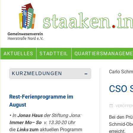
Skip
Ein Projekt des Gemeinwesenvereins Heerstraße Nord
to
content
AKTUELLES
STADTTEIL
QUARTIERSMANAGEM
Carlo Schm
KURZMELDUNGEN
CSO S
Rest-Ferienprogramme im
August
VERÖFFE
•
In
Jonas Haus
der Stiftung Jona:
Bei den Prü
Immer Mo– So
v. 13.30-20 Uhr
Schmid-Ober
die
Links
zum
aktuellen Programm
erreicht.