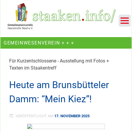
Skip
Ein Projekt des Gemeinwesenvereins Heerstraße Nord
to
content
GEMEINWESENVEREIN + + +
Für Kurzentschlossene - Ausstellung mit Fotos +
Texten im Staakentreff
Heute am Brunsbütteler
Damm: “Mein Kiez”!
VERÖFFENTLICHT AM
17. NOVEMBER 2025