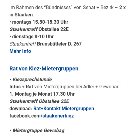
im Rahmen des “Bündnisses” von Senat + Bezirk –
2 x
in Staaken
:
•
montags 15.30-18.30 Uhr
Staakentreff
Obstallee 22E
•
dienstags 8-10 Uhr
Staakentreff
Brunsbütteler D. 267
Mehr Info
Rat von Kiez-Mietergruppen
• Kiezsprechstunde
Infos + Rat
von Mietergruppen bei Adler + Gewobag:
1. Montag je Monat 17.30 Uhr
Staakentreff Obstallee 22E
download:
Rat+Kontakt Mietergruppen
facebook
.
com
/staakenerkiez
•
Mietergruppe Gewobag