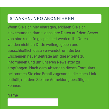
STAAKEN.INFO ABONNIEREN
Wenn Sie sich hier eintragen, erklären Sie sich
einverstanden damit, dass Ihre Daten auf dem Server
von staaken.info gespeichert werden. Ihr Daten
werden nicht an Dritte weitergegeben und
ausschließlich dazu verwendet, um Sie bei
Erscheinen neuer Beiträge auf dieser Seite zu
informieren und um unseren Newsletter zu
empfangen. Nach dem Absenden dieses Formulars
bekommen Sie eine Email zugesandt, die einen Link
enthält, mit dem Sie Ihre Anmeldung bestätigen
können.
Name