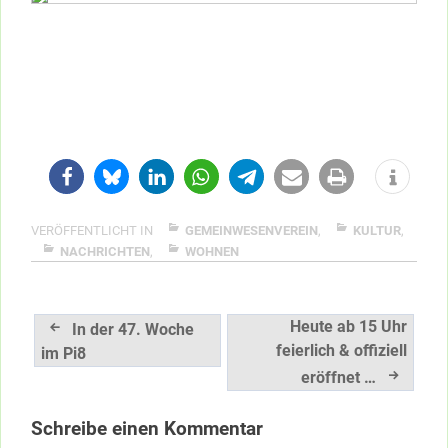
VERÖFFENTLICHT IN
GEMEINWESENVEREIN
,
KULTUR
,
NACHRICHTEN
,
WOHNEN
Beitragsnavigation
Heute ab 15 Uhr
In der 47. Woche
feierlich & offiziell
im Pi8
eröffnet …
Schreibe einen Kommentar