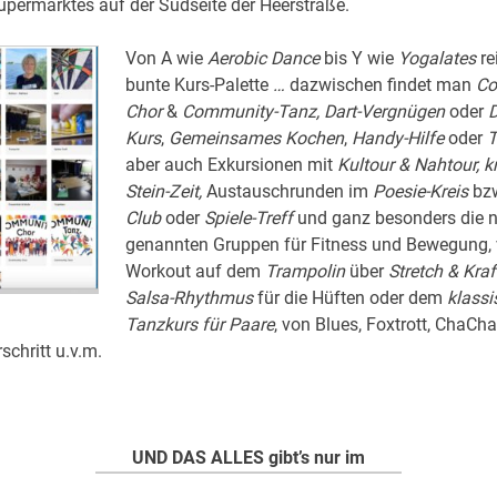
upermarktes auf der Südseite der Heerstraße.
Von A wie
Aerobic Dance
bis Y wie
Yogalates
re
bunte Kurs-Palette
…
dazwischen findet man
Co
Chor
&
Community-Tanz,
Dart-Vergnügen
oder
D
Kurs
,
Gemeinsames Kochen
,
Handy-Hilfe
oder
T
aber auch Exkursionen mit
Kultour & Nahtour, k
Stein-Zeit,
Austauschrunden im
Poesie-Kreis
bz
Club
oder
Spiele-Treff
und ganz besonders die n
genannten Gruppen für Fitness und Bewegung,
Workout auf dem
Trampolin
über
Stretch & Kraf
Salsa-Rhythmus
für die Hüften oder dem
klassi
Tanzkurs für Paare
, von Blues, Foxtrott, ChaCh
schritt u.v.m.
UND DAS ALLES gibt’s nur im