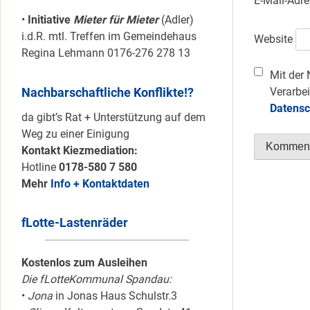
E-Mail-Adr
•
Initiative
Mieter für Mieter
(Adler)
i.d.R. mtl. Treffen im Gemeindehaus
Website
Regina Lehmann 0176-276 278 13
Mit der 
Nachbarschaftliche Konflikte!?
Verarbei
Datensc
da gibt’s Rat + Unterstützung auf dem
Weg zu einer Einigung
Kontakt Kiezmediation:
Hotline
0178-580 7 580
Mehr
Info + Kontaktdaten
fLotte-Lastenräder
Kostenlos zum Ausleihen
Die fLotteKommunal Spandau:
•
Jona
in Jonas Haus Schulstr.3