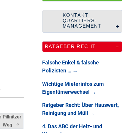
HipHop-Video: Das
ist Mein Viertel!
KONTAKT
QUARTIERS-
MANAGEMENT
Mit Mieter-Kohle
RATGEBER RECHT
auf Senats-Kohle
errichtet
Falsche Enkel & falsche
Polizisten …
→
Wie Staaken zu
Wichtige Mieterinfos zum
zwei Hahnebergen
N
,
Eigentümerwechsel
→
kam
Ratgeber Recht: Über Hauswart,
Reinigung und Müll
→
Pillnitzer
100 Jahre
Heerstraße
Weg
4. Das ABC der Heiz- und