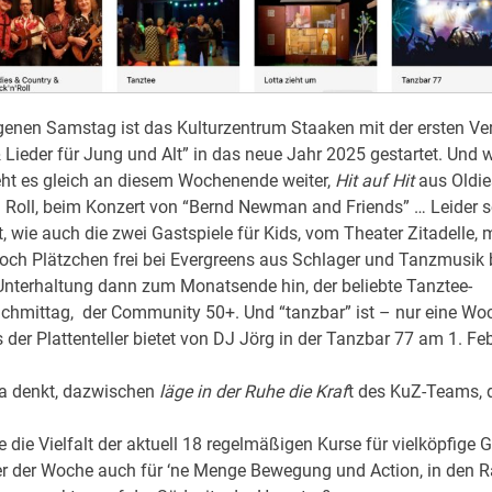
enen Samstag ist das Kulturzentrum Staaken mit der ersten Ver
Lieder für Jung und Alt” in das neue Jahr 2025 gestartet. Und w
eht es gleich an diesem Wochenende weiter,
Hit auf Hit
aus Oldie
 Roll, beim Konzert von “Bernd Newman and Friends” … Leider 
, wie auch die zwei Gastspiele für Kids, vom Theater Zitadelle, 
Noch Plätzchen frei bei Evergreens aus Schlager und Tanzmusik b
Unterhaltung dann zum Monatsende hin, der beliebte Tanztee-
hmittag, der Community 50+. Und “tanzbar” ist – nur eine Woc
s der Plattenteller bietet von DJ Jörg in der Tanzbar 77 am 1. Feb
a denkt, dazwischen
läge in der Ruhe die Kraf
t des KuZ-Teams, de
e die Vielfalt der aktuell 18 regelmäßigen Kurse für vielköpfige 
er der Woche auch für ‘ne Menge Bewegung und Action, in den 