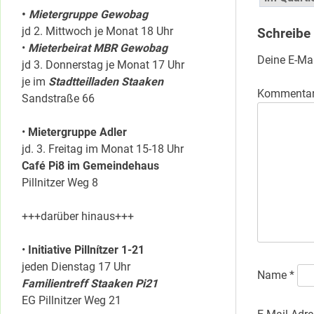
•
Mietergruppe Gewobag
jd 2. Mittwoch je Monat 18 Uhr
Schreibe
•
Mieterbeirat MBR Gewobag
Deine E-Mai
jd 3. Donnerstag je Monat 17 Uhr
je im
Stadtteilladen Staaken
Kommenta
Sandstraße 66
•
Mietergruppe Adler
jd. 3. Freitag im Monat 15-18 Uhr
Café Pi8 im Gemeindehaus
Pillnitzer Weg 8
+++darüber hinaus+++
•
Initiative Pillnítzer 1-21
jeden Dienstag 17 Uhr
Name
*
Familientreff Staaken Pi21
EG Pillnitzer Weg 21