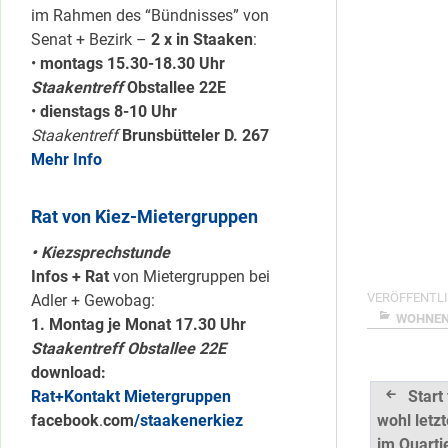
im Rahmen des “Bündnisses” von
Senat + Bezirk –
2 x in Staaken
:
•
montags 15.30-18.30 Uhr
Staakentreff
Obstallee 22E
•
dienstags 8-10 Uhr
Staakentreff
Brunsbütteler D. 267
Mehr Info
Rat von Kiez-Mietergruppen
• Kiezsprechstunde
Infos + Rat
von Mietergruppen bei
VERÖFFENTLI
Adler + Gewobag:
WOHNE
1. Montag je Monat 17.30 Uhr
Staakentreff Obstallee 22E
download:
Beitrag
Start
Rat+Kontakt Mietergruppen
wohl letz
facebook
.
com
/staakenerkiez
im Quartie