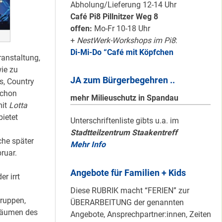
Karten für den
Abholung/Lieferung 12-14 Uhr
neuen Quartiersrat
Café Pi8 Pillnitzer Weg 8
2023-25 …
offen:
Mo-Fr 10-18 Uhr
+
NestWerk-Workshops im Pi8
:
Di-Mi-Do “Café mit Köpfchen
Ein echtes “PLUS”
anstaltung,
für Heerstraße
ie zu
JA zum Bürgerbegehren ..
Nord …
s, Country
schon
mehr Milieuschutz in Spandau
mit
Lotta
ietet
Staaken: Immer
Unterschriftenliste gibts u.a. im
Stadtteilzentrum Staakentreff
schön sauber
he später
Mehr Info
halten!
ruar.
Angebote für Familien + Kids
r irrt
Neuer Look für’s
Diese RUBRIK macht “FERIEN” zur
#Nachbarschaftmachen
Gruppen,
ÜBERARBEITUNG der genannten
Räumen des
Angebote, Ansprechpartner:innen, Zeiten