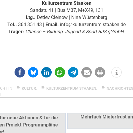
Kulturzentrum Staaken
Sandstr. 41 | Bus M37, M+X49, 131
Ltg.:
Detlev Cleinow | Nina Wüstenberg
Tel.:
364 351 43 |
Email:
info@kulturzentrum-staaken.de
Träger:
Chance – Bildung, Jugend & Sport BJS gGmbH
CHT IN
KULTUR
,
KULTURZENTRUM STAAKEN
,
NACHRICHTE
N
snavigation
Mehrfach Mieterfrust am 
 für neue Aktionen & für die
ten Projekt-Programmpläne
r!