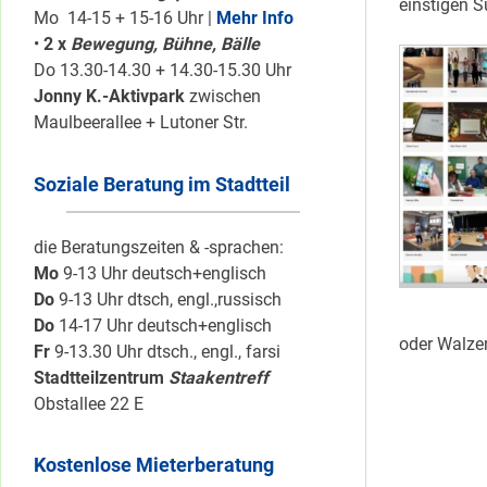
einstigen S
Mo 14-15 + 15-16 Uhr |
Mehr Info
•
2 x
Bewegung, Bühne, Bälle
Do 13.30-14.30 + 14.30-15.30 Uhr
Jonny K.-Aktivpark
zwischen
Maulbeerallee + Lutoner Str.
Soziale Beratung im Stadtteil
die Beratungszeiten & -sprachen:
Mo
9-13 Uhr deutsch+englisch
Do
9-13 Uhr dtsch, engl.,russisch
Do
14-17 Uhr deutsch+englisch
oder Walzer
Fr
9-13.30 Uhr dtsch., engl., farsi
Stadtteilzentrum
Staakentreff
Obstallee 22 E
Kostenlose Mieterberatung