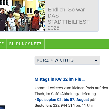
Endlich: So war
DAS
STADTTEILFEST
2025
50 Jahre
TE
BILDUNGSNETZ
Wegbereiter &
guter Begleiter …
KURZ + WICHTIG
Rüberretten was
geht & sich
Mittags in KW 32 im Pi8 …
ABSCHAFFEN!
kommt Leckeres zum kleinen Preis auf den
Tisch, im Café+Abholung/Lieferung
•
Speiseplan 03. bis 07. August
pdf
Nur grüne & gelbe
Bestellen: 322 94
4 514
bis 11 Uhr