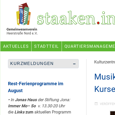
Skip
Ein Projekt des Gemeinwesenvereins Heerstraße Nord
to
content
AKTUELLES
STADTTEIL
QUARTIERSMANAGEM
Kulturzentr
KURZMELDUNGEN
Musik
Rest-Ferienprogramme im
Kurs
August
•
In
Jonas Haus
der Stiftung Jona:
VERÖFFE
Immer Mo– So
v. 13.30-20 Uhr
die
Links
zum
aktuellen Programm