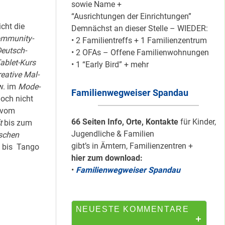
sowie Name +
“Ausrichtungen der Einrichtungen”
icht die
Demnächst an dieser Stelle – WIEDER:
Mit dem
mmunity-
• 2 Familientreffs + 1 Familienzentrum
“Redemobil” im
eutsch-
• 2 OFAs – Offene Familienwohnungen
Kiez unterwegs …
ablet-Kurs
• 1 “Early Bird” + mehr
reative
Mal-
w. im
Mode-
Familienwegweiser Spandau
Lokale Register-
och nicht
Anlaufstelle in
 vom
Staaken
66 Seiten Info, Orte, Kontakte
für Kinder,
t
bis zum
Jugendliche & Familien
schen
gibt’s in Ämtern, Familienzentren +
a bis Tango
hier zum download:
Silber für
•
Familienwegweiser Spandau
Bildungsnetz
Heerstraße
NEUESTE KOMMENTARE