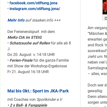
•
facebook.com/stiftung.jona
•
instagram.com/stiftung.jona/
Mehr Info
auf staaken.info +++
Am vergang
Der Ferienendspurt mit dem
“Märchen & 
MeKo CIA im STEIG
erwarten g
•
Schatzsuche auf Rollen
für alle ab 8
and Rock ‘n
J.
ausverkauft
Do 20. August v. 14-18 UHR
zieht um
. 
•
Ferien-Finale
für die ganze Familie
neben viel 
mit Show der Workshop-Ergebnisse
Samstagnac
Fr 21. August 16-18 UHR
– alles, wa
Doch wer d
Mai bis Okt.: Sport im JKA-Park
gewaltig:
Denn allein
mit Coaches von
Sportkinder e.V
sorgen unt
• 2 x Ball- & Fangspiele