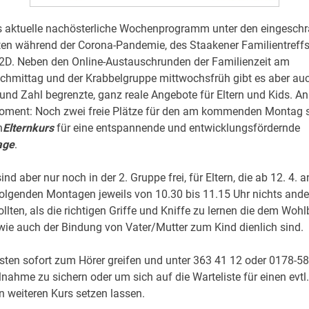
as aktuelle nachösterliche Wochenprogramm unter den eingesch
ten während der Corona-Pandemie, des Staakener Familientreffs
22D. Neben den Online-Austauschrunden der Familienzeit am
chmittag und der Krabbelgruppe mittwochsfrüh gibt es aber au
und Zahl begrenzte, ganz reale Angebote für Eltern und Kids. An 
Moment: Noch zwei freie Plätze für den am kommenden Montag 
n
Elternkurs
für eine entspannende und entwicklungsfördernde
age
.
ind aber nur noch in der 2. Gruppe frei, für Eltern, die ab 12. 4. a
folgenden Montagen jeweils von 10.30 bis 11.15 Uhr nichts ande
llten, als die richtigen Griffe und Kniffe zu lernen die dem Woh
ie auch der Bindung von Vater/Mutter zum Kind dienlich sind.
ten sofort zum Hörer greifen und unter 363 41 12 oder 0178-5
ilnahme zu sichern oder um sich auf die Warteliste für einen evtl.
weiteren Kurs setzen lassen.