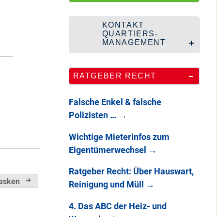
Wie Staaken zu
zwei Hahnebergen
kam
KONTAKT
QUARTIERS-
MANAGEMENT
100 Jahre
RATGEBER RECHT
Heerstraße
Falsche Enkel & falsche
Polizisten …
→
Endlich: So war
Wichtige Mieterinfos zum
DAS
Eigentümerwechsel
→
STADTTEILFEST
2025
Ratgeber Recht: Über Hauswart,
Masken
Reinigung und Müll
→
4. Das ABC der Heiz- und