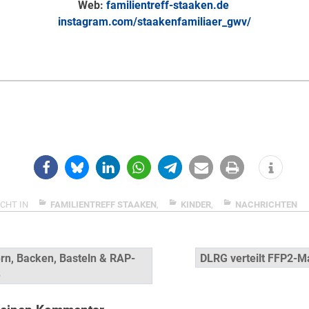
Web:
familientreff-staaken.de
instagram.com/staakenfamiliaer_gwv/
CHT IN
FAMILIENTREFF STAAKEN
,
KINDER
,
NACHRICHTEN
snavigation
rn, Backen, Basteln & RAP-
DLRG verteilt FFP2-
e