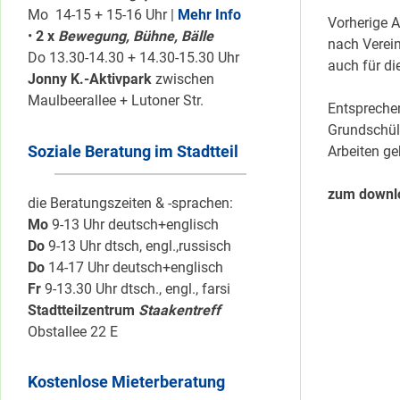
Mo 14-15 + 15-16 Uhr |
Mehr Info
Vorherige A
•
2 x
Bewegung, Bühne, Bälle
nach Verein
Do 13.30-14.30 + 14.30-15.30 Uhr
auch für di
Jonny K.-Aktivpark
zwischen
Maulbeerallee + Lutoner Str.
Entsprechen
Grundschül
Soziale Beratung im Stadtteil
Arbeiten ge
zum downl
die Beratungszeiten & -sprachen:
Mo
9-13 Uhr deutsch+englisch
Do
9-13 Uhr dtsch, engl.,russisch
Do
14-17 Uhr deutsch+englisch
Fr
9-13.30 Uhr dtsch., engl., farsi
Stadtteilzentrum
Staakentreff
Obstallee 22 E
Kostenlose Mieterberatung