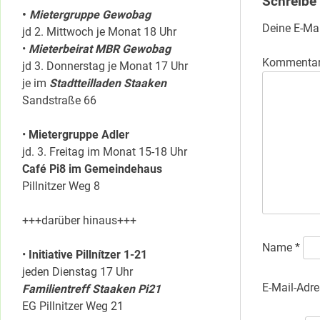
Schreibe
•
Mietergruppe Gewobag
Deine E-Mai
jd 2. Mittwoch je Monat 18 Uhr
•
Mieterbeirat MBR Gewobag
Kommenta
jd 3. Donnerstag je Monat 17 Uhr
je im
Stadtteilladen Staaken
Sandstraße 66
•
Mietergruppe Adler
jd. 3. Freitag im Monat 15-18 Uhr
Café Pi8 im Gemeindehaus
Pillnitzer Weg 8
+++darüber hinaus+++
Name
*
•
Initiative Pillnítzer 1-21
jeden Dienstag 17 Uhr
E-Mail-Adr
Familientreff Staaken Pi21
EG Pillnitzer Weg 21