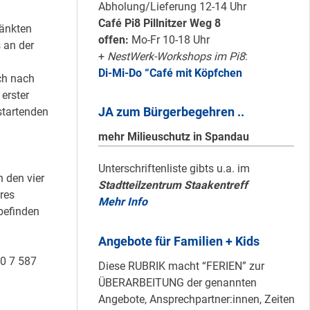
schön sauber
Abholung/Lieferung 12-14 Uhr
halten!
Café Pi8 Pillnitzer Weg 8
ränkten
offen:
Mo-Fr 10-18 Uhr
 an der
+
NestWerk-Workshops im Pi8
:
Di-Mi-Do “Café mit Köpfchen
Neuer Look für’s
ch nach
#Nachbarschaftmachen
erster
JA zum Bürgerbegehren ..
startenden
mehr Milieuschutz in Spandau
Mit dem
Unterschriftenliste gibts u.a. im
n den vier
Stadtteilzentrum Staakentreff
“Redemobil” im
res
Mehr Info
Kiez unterwegs …
lbefinden
Angebote für Familien + Kids
Lokale Register-
80 7 587
Diese RUBRIK macht “FERIEN” zur
Anlaufstelle in
ÜBERARBEITUNG der genannten
Staaken
Angebote, Ansprechpartner:innen, Zeiten