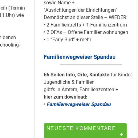
sowie Name +
leih (Termin
“Ausrichtungen der Einrichtungen”
11 Uhr) wie
Demnächst an dieser Stelle – WIEDER:
Silber für
• 2 Familientreffs + 1 Familienzentrum
Bildungsnetz
• 2 OFAs – Offene Familienwohnungen
Heerstraße
in denen
• 1 “Early Bird” + mehr
chooling-
Familienwegweiser Spandau
HipHop-Video: Das
ist Mein Viertel!
66 Seiten Info, Orte, Kontakte
für Kinder,
Jugendliche & Familien
gibt’s in Ämtern, Familienzentren +
hier zum download:
Mit Mieter-Kohle
•
Familienwegweiser Spandau
auf Senats-Kohle
errichtet
NEUESTE KOMMENTARE