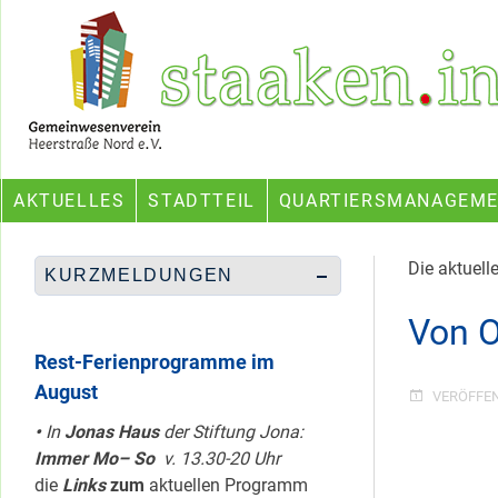
Skip
Ein Projekt des Gemeinwesenvereins Heerstraße Nord
to
content
AKTUELLES
STADTTEIL
QUARTIERSMANAGEM
Die aktuell
KURZMELDUNGEN
Von O
Rest-Ferienprogramme im
August
VERÖFFE
•
In
Jonas Haus
der Stiftung Jona:
Immer Mo– So
v. 13.30-20 Uhr
die
Links
zum
aktuellen Programm