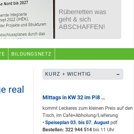
Rüberretten was
geht & sich
ABSCHAFFEN!
Nur grüne & gelbe
TE
BILDUNGSNETZ
Karten für den
neuen Quartiersrat
2023-25 …
KURZ + WICHTIG
e real
Ein echtes “PLUS”
für Heerstraße
Mittags in KW 32 im Pi8 …
Nord …
kommt Leckeres zum kleinen Preis auf den
Tisch, im Café+Abholung/Lieferung
•
Speiseplan 03. bis 07. August
pdf
Staaken: Immer
Bestellen: 322 94
4 514
bis 11 Uhr