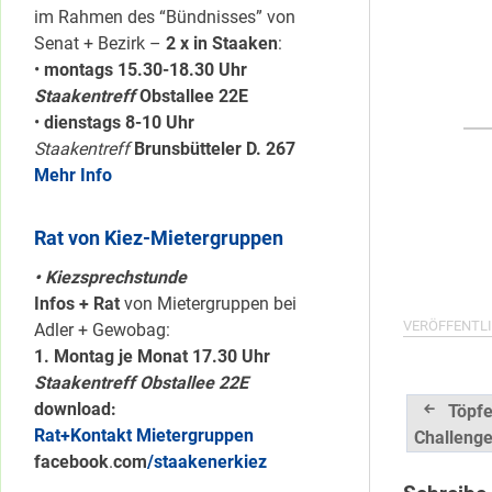
im Rahmen des “Bündnisses” von
Senat + Bezirk –
2 x in Staaken
:
•
montags 15.30-18.30 Uhr
Staakentreff
Obstallee 22E
•
dienstags 8-10 Uhr
Staakentreff
Brunsbütteler D. 267
Mehr Info
Rat von Kiez-Mietergruppen
• Kiezsprechstunde
Infos + Rat
von Mietergruppen bei
VERÖFFENTLI
Adler + Gewobag:
1. Montag je Monat 17.30 Uhr
Staakentreff Obstallee 22E
Beitrag
download:
Töpfe
Rat+Kontakt Mietergruppen
Challeng
facebook
.
com
/staakenerkiez