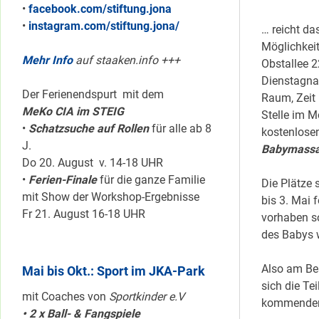
•
facebook.com/stiftung.jona
•
instagram.com/stiftung.jona/
… reicht d
Möglichkei
Mehr Info
auf staaken.info +++
Obstallee 
Dienstagna
Der Ferienendspurt mit dem
Raum, Zeit 
MeKo CIA im STEIG
Stelle im 
•
Schatzsuche auf Rollen
für alle ab 8
kostenlose
J.
Babymass
Do 20. August v. 14-18 UHR
•
Ferien-Finale
für die ganze Familie
Die Plätze s
mit Show der Workshop-Ergebnisse
bis 3. Mai 
Fr 21. August 16-18 UHR
vorhaben so
des Babys w
Also am Bes
Mai bis Okt.: Sport im JKA-Park
sich die Te
mit Coaches von
Sportkinder e.V
kommenden 
• 2 x Ball- & Fangspiele