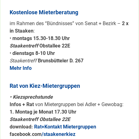
Kostenlose Mieterberatung
im Rahmen des “Bündnisses” von Senat + Bezirk –
2 x
in Staaken
:
•
montags 15.30-18.30 Uhr
Staakentreff
Obstallee 22E
•
dienstags 8-10 Uhr
Staakentreff
Brunsbütteler D. 267
Mehr Info
Rat von Kiez-Mietergruppen
• Kiezsprechstunde
Infos + Rat
von Mietergruppen bei Adler + Gewobag:
1. Montag je Monat 17.30 Uhr
Staakentreff Obstallee 22E
download:
Rat+Kontakt Mietergruppen
facebook
.
com
/staakenerkiez