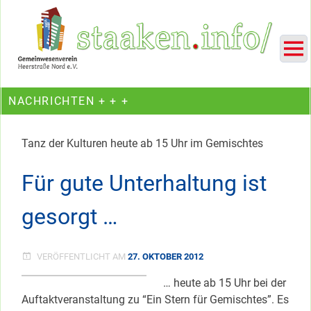
Skip
Ein Projekt des Gemeinwesenvereins Heerstraße Nord
to
content
NACHRICHTEN + + +
Tanz der Kulturen heute ab 15 Uhr im Gemischtes
Für gute Unterhaltung ist
gesorgt …
VERÖFFENTLICHT AM
27. OKTOBER 2012
… heute ab 15 Uhr bei der
Auftaktveranstaltung zu “Ein Stern für Gemischtes”. Es