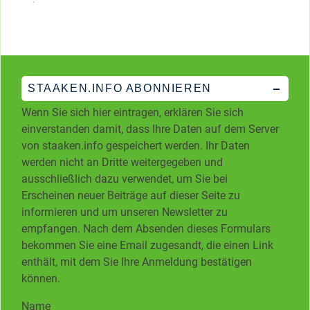
STAAKEN.INFO ABONNIEREN
Wenn Sie sich hier eintragen, erklären Sie sich
einverstanden damit, dass Ihre Daten auf dem Server
von staaken.info gespeichert werden. Ihr Daten
werden nicht an Dritte weitergegeben und
ausschließlich dazu verwendet, um Sie bei
Erscheinen neuer Beiträge auf dieser Seite zu
informieren und um unseren Newsletter zu
empfangen. Nach dem Absenden dieses Formulars
bekommen Sie eine Email zugesandt, die einen Link
enthält, mit dem Sie Ihre Anmeldung bestätigen
können.
Name