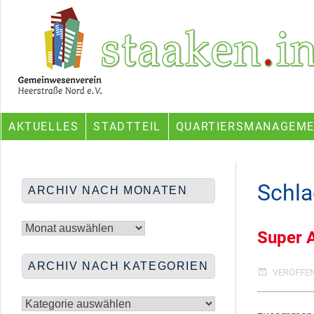
Skip
Ein Projekt des Gemeinwesenvereins Heerstraße Nord
to
content
AKTUELLES
STADTTEIL
QUARTIERSMANAGEM
Schla
ARCHIV NACH MONATEN
Archiv
nach
Super A
Monaten
ARCHIV NACH KATEGORIEN
VERÖFFE
Archiv
nach