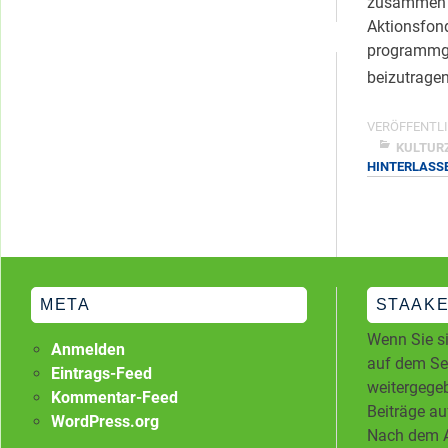
zusammen a
Kategorien
Aktionsfon
programmg
beizutrage
VERÖFFENTLI
KULTUR
HINTERLASS
META
STAAKE
Wenn Sie si
Anmelden
auf dem Ser
Eintrags-Feed
weitergegeb
Kommentar-Feed
Beiträge au
WordPress.org
Nach dem A