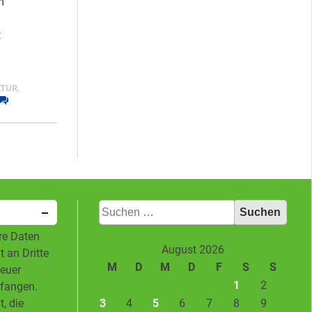
m
t
LTUR
,
Suchen
nach:
hre Daten
August 2026
 an Dritte
M
D
M
D
F
S
S
neuer
1
2
pfangen.
3
4
5
6
7
8
9
, die