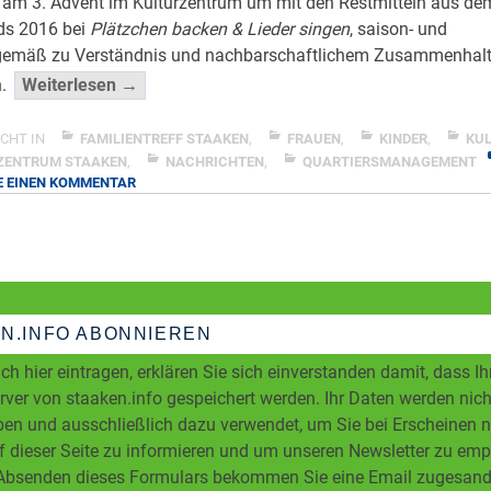
m 3. Advent im Kulturzentrum um mit den Restmitteln aus de
ds 2016 bei
Plätzchen backen & Lieder singen
, saison- und
emäß zu Verständnis und nachbarschaftlichem Zusammenhal
“Super
n.
Weiterlesen →
Abschluss
für
CHT IN
FAMILIENTREFF STAAKEN
,
FRAUEN
,
KINDER
,
KU
Aktionsfonds
ZENTRUM STAAKEN
,
NACHRICHTEN
,
QUARTIERSMANAGEMENT
ZU
E EINEN KOMMENTAR
2016”
SUPER
</span
ABSCHLUSS
FÜR
AKTIONSFONDS
2016
N.INFO ABONNIEREN
ch hier eintragen, erklären Sie sich einverstanden damit, dass I
ver von staaken.info gespeichert werden. Ihr Daten werden nicht
en und ausschließlich dazu verwendet, um Sie bei Erscheinen 
f dieser Seite zu informieren und um unseren Newsletter zu em
bsenden dieses Formulars bekommen Sie eine Email zugesandt