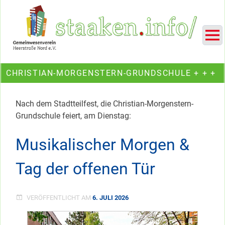
Skip
Ein Projekt des Gemeinwesenvereins Heerstraße Nord
to
content
CHRISTIAN-MORGENSTERN-GRUNDSCHULE + + +
Nach dem Stadtteilfest, die Christian-Morgenstern-
Grundschule feiert, am Dienstag:
Musikalischer Morgen &
Tag der offenen Tür
VERÖFFENTLICHT AM
6. JULI 2026