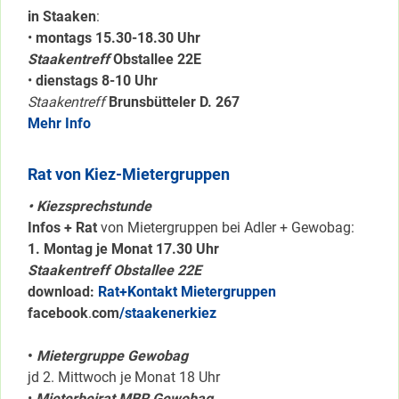
in Staaken
:
•
montags 15.30-18.30 Uhr
Staakentreff
Obstallee 22E
•
dienstags 8-10 Uhr
Staakentreff
Brunsbütteler D. 267
Mehr Info
Rat von Kiez-Mietergruppen
• Kiezsprechstunde
Infos + Rat
von Mietergruppen bei Adler + Gewobag:
1. Montag je Monat 17.30 Uhr
Staakentreff Obstallee 22E
download:
Rat+Kontakt Mietergruppen
facebook
.
com
/staakenerkiez
•
Mietergruppe Gewobag
jd 2. Mittwoch je Monat 18 Uhr
•
Mieterbeirat MBR Gewobag