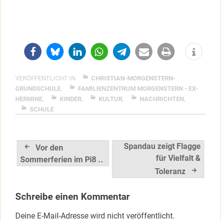
VERÖFFENTLICHT IN
CHRISTIAN-MORGENSTERN-
GRUNDSCHULE
,
FAMILIENZENTRUM MORGENSTERN - EX-
HERMINE
,
KINDER
,
KULTUR
,
NACHRICHTEN
,
SCHULE
Beitragsnavigation
Spandau zeigt Flagge
Vor den
für Vielfalt &
Sommerferien im Pi8 ..
Toleranz
Schreibe einen Kommentar
Deine E-Mail-Adresse wird nicht veröffentlicht.