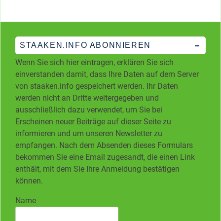
STAAKEN.INFO ABONNIEREN
Wenn Sie sich hier eintragen, erklären Sie sich
einverstanden damit, dass Ihre Daten auf dem Server
von staaken.info gespeichert werden. Ihr Daten
werden nicht an Dritte weitergegeben und
ausschließlich dazu verwendet, um Sie bei
Erscheinen neuer Beiträge auf dieser Seite zu
informieren und um unseren Newsletter zu
empfangen. Nach dem Absenden dieses Formulars
bekommen Sie eine Email zugesandt, die einen Link
enthält, mit dem Sie Ihre Anmeldung bestätigen
können.
Name