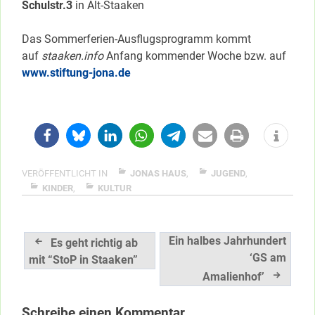
Schulstr.3
in Alt-Staaken
Das Sommerferien-Ausflugsprogramm kommt
auf
staaken.info
Anfang kommender Woche bzw. auf
www.stiftung-jona.de
VERÖFFENTLICHT IN
JONAS HAUS
,
JUGEND
,
KINDER
,
KULTUR
Beitragsnavigation
Ein halbes Jahrhundert
Es geht richtig ab
‘GS am
mit “StoP in Staaken”
Amalienhof’
Schreibe einen Kommentar