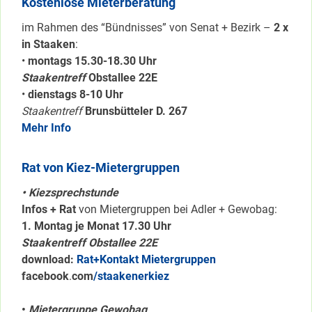
Kostenlose Mieterberatung
im Rahmen des “Bündnisses” von Senat + Bezirk –
2 x
in Staaken
:
•
montags 15.30-18.30 Uhr
Staakentreff
Obstallee 22E
•
dienstags 8-10 Uhr
Staakentreff
Brunsbütteler D. 267
Mehr Info
Rat von Kiez-Mietergruppen
• Kiezsprechstunde
Infos + Rat
von Mietergruppen bei Adler + Gewobag:
1. Montag je Monat 17.30 Uhr
Staakentreff Obstallee 22E
download:
Rat+Kontakt Mietergruppen
facebook
.
com
/staakenerkiez
•
Mietergruppe Gewobag