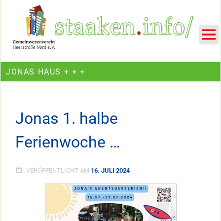
Skip
Ein Projekt des Gemeinwesenvereins Heerstraße Nord
to
content
JONAS HAUS + + +
Jonas 1. halbe
Ferienwoche …
VERÖFFENTLICHT AM
16. JULI 2024