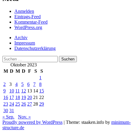
Anmelden
Eintrags-Feed
Kommentar-Feed
WordPress.org
Archiv
Impressum
Datenschutzerklärung
Suchen
nach:
Oktober 2023
M
D
M
D
F
S
S
1
2
3
4
5
6
7
8
9
10
11
12
13
14
15
16
17
18
19
20
21
22
23
24
25
26
27
28
29
30
31
« Sep.
Nov. »
Proudly powered by WordPress
|
Theme: staaken.info by
minimum-
structure.de