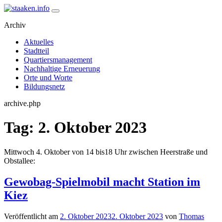
Skip
to
staaken.info
Ein Projekt des Gemeinwesenvereins Heerstraße Nord
Archiv
content
Aktuelles
Stadtteil
Quartiersmanagement
Nachhaltige Erneuerung
Orte und Worte
Bildungsnetz
archive.php
Tag:
2. Oktober 2023
Mittwoch 4. Oktober von 14 bis18 Uhr zwischen Heerstraße und
Obstallee:
Gewobag-Spielmobil macht Station im
Kiez
Veröffentlicht am
2. Oktober 2023
2. Oktober 2023
von
Thomas