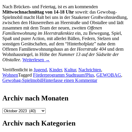
Nach Brücken- und Feiertag, ist es am kommenden
Mittwochnachmittag von 14-18 Uhr
soweit: das Gewobag-
Spielmobil macht Halt bei uns in der Staakener Großwohnsiedlung,
zwischen den Häuserreihen an Heerstraße und Obstallee und lädt
zusammen mit dem Team der neuen, zweiten
Offenen
Familienwohnung im Heerstraßenkiez
ein, zu Bewegung, Spiel,
Spaß und purer Action, mit allerlei Bällen, Federn, Stelzen und
sonstigen Gerätschaften, auf dem “Hinterhofplatz” nahe dem
Offenen Familienwohnungshaus an der
Heerstraße 404
und dem
Wohnhausriegel, in Höhe der
Nummer 13 auf der Südseite der
“Gewobag-
Obstallee
.
Weiterlesen →
Spielmobil
Veröffentlicht in
Jugend
,
Kinder
,
Kultur
,
Nachrichten
,
macht
Wohnen
Tagged
Förderprogramm Stadtraum!Plus
,
GEWOBAG
,
Station
zu
Gewobag-Spielmobil
Hinterlasse einen Kommentar
im
Gewobag-
Kiez”
Spielmobil
</span
macht
Archiv nach Monaten
Station
im
Archiv
Kiez
nach
Monaten
Archiv nach Kategorien