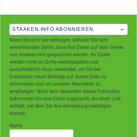
STAAKEN.INFO ABONNIEREN
Wenn Sie sich hier eintragen, erklären Sie sich
einverstanden damit, dass Ihre Daten auf dem Server
von staaken.info gespeichert werden. Ihr Daten
werden nicht an Dritte weitergegeben und
ausschließlich dazu verwendet, um Sie bei
Erscheinen neuer Beiträge auf dieser Seite zu
informieren und um unseren Newsletter zu
empfangen. Nach dem Absenden dieses Formulars
bekommen Sie eine Email zugesandt, die einen Link
enthält, mit dem Sie Ihre Anmeldung bestätigen
können.
Name