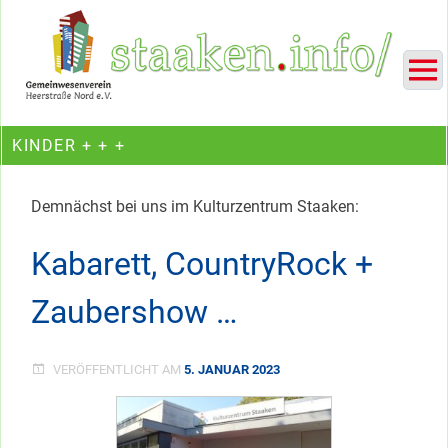
Skip
Ein Projekt des Gemeinwesenvereins Heerstraße Nord
to
content
KINDER + + +
Demnächst bei uns im Kulturzentrum Staaken:
Kabarett, CountryRock +
Zaubershow …
VERÖFFENTLICHT AM
5. JANUAR 2023