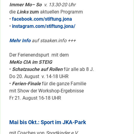
Immer Mo– So
v. 13.30-20 Uhr
die
Links
zum
aktuellen Programm
•
facebook.com/stiftung.jona
•
instagram.com/stiftung.jona/
Mehr Info
auf staaken.info +++
Der Ferienendspurt mit dem
MeKo CIA im STEIG
•
Schatzsuche auf Rollen
für alle ab 8 J.
Do 20. August v. 14-18 UHR
•
Ferien-Finale
für die ganze Familie
mit Show der Workshop-Ergebnisse
Fr 21. August 16-18 UHR
Mai bis Okt.: Sport im JKA-Park
mit Coaches von
Sportkinder e.V