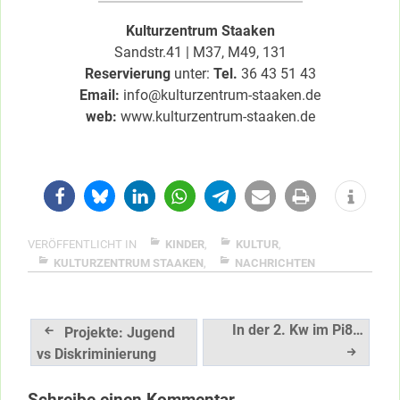
Kulturzentrum Staaken
Sandstr.41 | M37, M49, 131
Reservierung
unter:
Tel.
36 43 51 43
Email:
info@kulturzentrum-staaken.de
web:
www.kulturzentrum-staaken.de
VERÖFFENTLICHT IN
KINDER
,
KULTUR
,
KULTURZENTRUM STAAKEN
,
NACHRICHTEN
Beitragsnavigation
In der 2. Kw im Pi8…
Projekte: Jugend
vs Diskriminierung