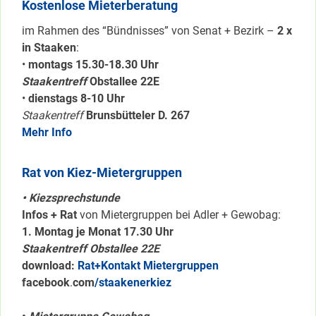
Kostenlose Mieterberatung
im Rahmen des “Bündnisses” von Senat + Bezirk –
2 x
in Staaken
:
•
montags 15.30-18.30 Uhr
Staakentreff
Obstallee 22E
•
dienstags 8-10 Uhr
Staakentreff
Brunsbütteler D. 267
Mehr Info
Rat von Kiez-Mietergruppen
• Kiezsprechstunde
Infos + Rat
von Mietergruppen bei Adler + Gewobag:
1. Montag je Monat 17.30 Uhr
Staakentreff Obstallee 22E
download:
Rat+Kontakt Mietergruppen
facebook
.
com
/staakenerkiez