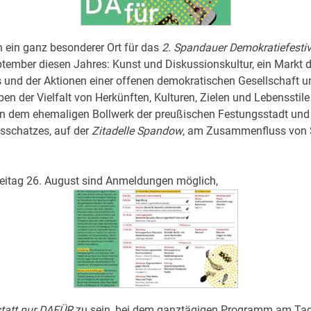
n ein ganz besonderer Ort für das
2. Spandauer Demokratiefestiv
tember diesen Jahres: Kunst und Diskussionskultur, ein Markt 
und der Aktionen einer offenen demokratischen Gesellschaft u
ben der Vielfalt von Herkünften, Kulturen, Zielen und Lebensstile
in dem ehemaligen Bollwerk der preußischen Festungsstadt und
sschatzes, auf der
Zitadelle Spandow
, am Zusammenfluss von 
reitag 26. August sind Anmeldungen möglich,
tatt nur DAFÜR
zu sein, bei dem ganztägigen Programm am Tag