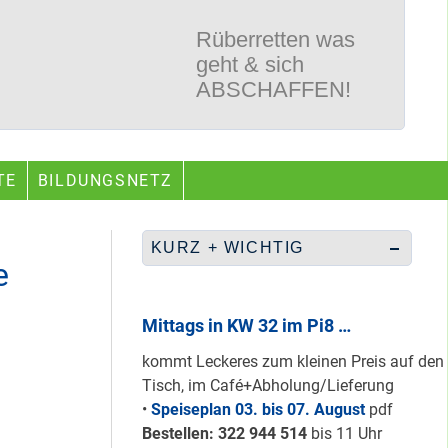
Rüberretten was
geht & sich
ABSCHAFFEN!
Nur grüne & gelbe
TE
BILDUNGSNETZ
Karten für den
neuen Quartiersrat
2023-25 …
KURZ + WICHTIG
e
Ein echtes “PLUS”
für Heerstraße
Mittags in KW 32 im Pi8 …
Nord …
kommt Leckeres zum kleinen Preis auf den
Tisch, im Café+Abholung/Lieferung
•
Speiseplan 03. bis 07. August
pdf
Staaken: Immer
Bestellen: 322 94
4 514
bis 11 Uhr