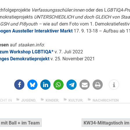
chfolgeprojekte
Verfassungsschüler:innen
oder des L
GBTIQA-Pro
okratieprojekts
UNTERSCHIEDLICH und doch GLEICH von Staa
, GSH und Pi8youth –
wie auf dem Foto vom 1. Demokratiefestiv
gen Aussteller Interaktiver Markt
17. 9. 13-18 – Aufbau ab 1
esen
auf
staaken.info
:
zum Workshop LGBTIQA*
v. 7. Juli 2022
nges Demokratieprojekt
v. 25. November 2021
CHT IN
JUGEND
,
KINDER
,
KULTUR
,
NACHRICHTEN
snavigation
 mit Ball + im Team
KW34-Mittagstisch im