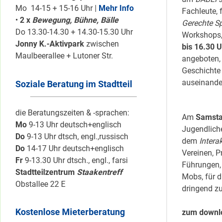
Mo 14-15 + 15-16 Uhr |
Mehr Info
Fachleute, 
•
2 x
Bewegung, Bühne, Bälle
Gerechte S
Do 13.30-14.30 + 14.30-15.30 Uhr
Workshops,
Jonny K.-Aktivpark
zwischen
bis 16.30 U
Maulbeerallee + Lutoner Str.
angeboten,
Geschichte
auseinande
Soziale Beratung im Stadtteil
die Beratungszeiten & -sprachen:
Am
Samsta
Mo
9-13 Uhr deutsch+englisch
Jugendlich
Do
9-13 Uhr dtsch, engl.,russisch
dem
Intera
Do
14-17 Uhr deutsch+englisch
Vereinen, P
Fr
9-13.30 Uhr dtsch., engl., farsi
Führungen, 
Stadtteilzentrum
Staakentreff
Mobs, für d
Obstallee 22 E
dringend zu
Kostenlose Mieterberatung
zum downl