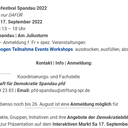
festival Spandau 2022
t nur DAFÜR
a 17. September 2022
| 13 – 18 Uhr
Spandau | Am Juliusturm
ei – Anmeldung f. Fr + spez. Veranstaltungen:
ogen Teilnahme Events Workshops
ausdrucken, ausfüllen, a
Kontakt | Info | Anmeldung:
Koordinierungs- und Fachstelle
aft für Demokratie Spandau pfd
 23 83 |
Email:
pfd-spandau@stiftung-spi.de
Ebenso noch bis 26. August ist eine
Anmeldung möglich
für
ekte, Gruppen, Initiativen und ihre
Angebote der
Demokratiebil
 zur Präsentation auf dem
Interaktiven Markt
Sa 17. Septembe