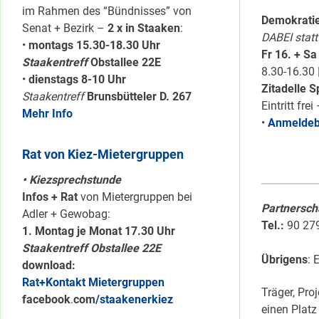
im Rahmen des “Bündnisses” von
Demokratie
Senat + Bezirk –
2 x in Staaken
:
DABEI stat
•
montags 15.30-18.30 Uhr
Fr 16. + S
Staakentreff
Obstallee 22E
8.30-16.30 
•
dienstags 8-10 Uhr
Zitadelle 
Staakentreff
Brunsbütteler D. 267
Eintritt fr
Mehr Info
•
Anmeldeb
Rat von Kiez-Mietergruppen
• Kiezsprechstunde
Infos + Rat
von Mietergruppen bei
Partnersch
Adler + Gewobag:
Tel.:
90 279
1. Montag je Monat 17.30 Uhr
Staakentreff Obstallee 22E
Übrigens
: 
download:
Rat+Kontakt Mietergruppen
Träger, Proj
facebook
.
com
/staakenerkiez
einen Platz