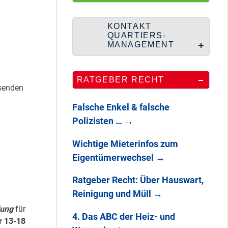
Wie Staaken zu
zwei Hahnebergen
kam
KONTAKT
QUARTIERS-
MANAGEMENT
100 Jahre
RATGEBER RECHT
Heerstraße
bsenden
Falsche Enkel & falsche
Polizisten …
→
Endlich: So war
Wichtige Mieterinfos zum
DAS
Eigentümerwechsel
→
STADTTEILFEST
2025
Ratgeber Recht: Über Hauswart,
Reinigung und Müll
→
dung
für
4. Das ABC der Heiz- und
r 13-18