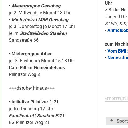
Uhr
•
Mietergruppe Gewobag
z.B. der Na
jd 2. Mittwoch je Monat 18 Uhr
Jugend-Dem
•
Mieterbeirat MBR Gewobag
STEIG, KiK
jd 3. Donnerstag je Monat 17 Uhr
•
Anmeldebo
je im
Stadtteilladen Staaken
Sandstraße 66
zum Nachl
•
Vom BMI 
•
Mietergruppe Adler
•
Neues Ju
jd. 3. Freitag im Monat 15-18 Uhr
Café Pi8 im Gemeindehaus
Pillnitzer Weg 8
+++darüber hinaus+++
VERÖFFENTLI
•
Initiative Pillnítzer 1-21
jeden Dienstag 17 Uhr
Familientreff Staaken Pi21
Beitrag
Sport
EG Pillnitzer Weg 21