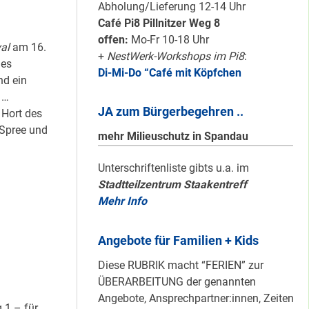
schön sauber
Abholung/Lieferung 12-14 Uhr
halten!
Café Pi8 Pillnitzer Weg 8
offen:
Mo-Fr 10-18 Uhr
al
am 16.
+
NestWerk-Workshops im Pi8
:
des
Di-Mi-Do “Café mit Köpfchen
Neuer Look für’s
nd ein
#Nachbarschaftmachen
 …
JA zum Bürgerbegehren ..
 Hort des
Spree und
mehr Milieuschutz in Spandau
Mit dem
Unterschriftenliste gibts u.a. im
Stadtteilzentrum Staakentreff
“Redemobil” im
Mehr Info
Kiez unterwegs …
Angebote für Familien + Kids
Lokale Register-
Diese RUBRIK macht “FERIEN” zur
Anlaufstelle in
ÜBERARBEITUNG der genannten
Staaken
Angebote, Ansprechpartner:innen, Zeiten
 1 – für