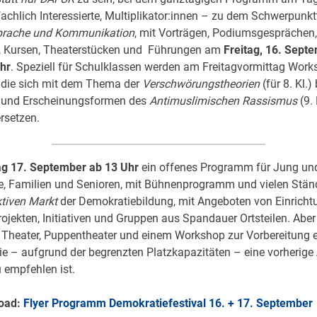
fachlich Interessierte, Multiplikator:innen – zu dem Schwerpun
prache und Kommunikation
, mit Vorträgen, Podiumsgesprächen,
 Kursen, Theaterstücken und Führungen am
Freitag, 16. Sept
hr
. Speziell für Schulklassen werden am Freitagvormittag Wor
 die sich mit dem Thema der
Verschwörungstheorien
(für 8. Kl.)
 und Erscheinungsformen des
Antimuslimischen Rassismus
(9. 
rsetzen.
g 17. September ab 13 Uhr
ein offenes Programm für Jung und 
e, Familien und Senioren, mit Bühnenprogramm und vielen Stän
ktiven Markt
der Demokratiebildung, mit Angeboten von Einricht
rojekten, Initiativen und Gruppen aus Spandauer Ortsteilen. Aber
Theater, Puppentheater und einem Workshop zur Vorbereitung e
ie – aufgrund der begrenzten Platzkapazitäten – eine vorherig
 empfehlen ist.
oad:
Flyer Programm Demokratiefestival 16. + 17. September