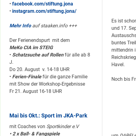
•
facebook.com/stiftung.jona
•
instagram.com/stiftung.jona/
Es ist scho
Mehr Info
auf staaken.info +++
und 17. Sep
Austauschs 
Der Ferienendspurt mit dem
buntes Trei
MeKo CIA im STEIG
mittendrin 
•
Schatzsuche auf Rollen
für alle ab 8
Reichskrieg
J.
Havel.
Do 20. August v. 14-18 UHR
•
Ferien-Finale
für die ganze Familie
Noch bis F
mit Show der Workshop-Ergebnisse
Fr 21. August 16-18 UHR
Mai bis Okt.: Sport im JKA-Park
mit Coaches von
Sportkinder e.V
• 2 x Ball- & Fangspiele
um
DABEI s