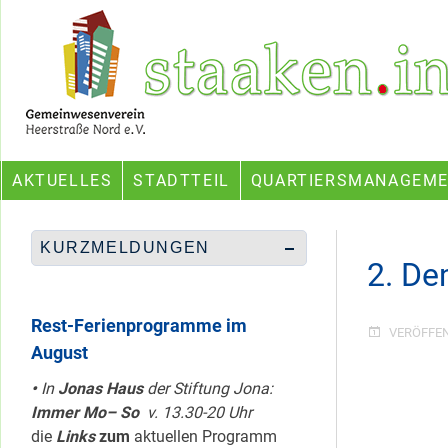
Skip
Ein Projekt des Gemeinwesenvereins Heerstraße Nord
to
content
AKTUELLES
STADTTEIL
QUARTIERSMANAGEM
KURZMELDUNGEN
2. De
Rest-Ferienprogramme im
VERÖFFE
August
•
In
Jonas Haus
der Stiftung Jona:
Immer Mo– So
v. 13.30-20 Uhr
die
Links
zum
aktuellen Programm