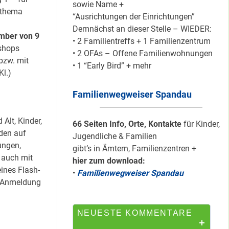
sowie Name +
ktthema
“Ausrichtungen der Einrichtungen”
Demnächst an dieser Stelle – WIEDER:
Silber für
ember von 9
• 2 Familientreffs + 1 Familienzentrum
Bildungsnetz
kshops
• 2 OFAs – Offene Familienwohnungen
Heerstraße
 bzw. mit
• 1 “Early Bird” + mehr
Kl.)
Familienwegweiser Spandau
HipHop-Video: Das
ist Mein Viertel!
Alt, Kinder,
66 Seiten Info, Orte, Kontakte
für Kinder,
den auf
Jugendliche & Familien
ungen,
gibt’s in Ämtern, Familienzentren +
 auch mit
hier zum download:
Mit Mieter-Kohle
ines Flash-
•
Familienwegweiser Spandau
auf Senats-Kohle
e Anmeldung
errichtet
NEUESTE KOMMENTARE