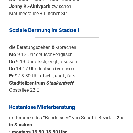
Jonny K.-Aktivpark
zwischen
Maulbeerallee + Lutoner Str.
Soziale Beratung im Stadtteil
die Beratungszeiten & -sprachen:
Mo
9-13 Uhr deutsch+englisch
Do
9-13 Uhr dtsch, engl.,russisch
Do
14-17 Uhr deutsch+englisch
Fr
9-13.30 Uhr dtsch., engl., farsi
Stadtteilzentrum
Staakentreff
Obstallee 22 E
Kostenlose Mieterberatung
im Rahmen des “Bündnisses” von Senat + Bezirk –
2 x
in Staaken
:
•
montags 15.30-18.30 Uhr