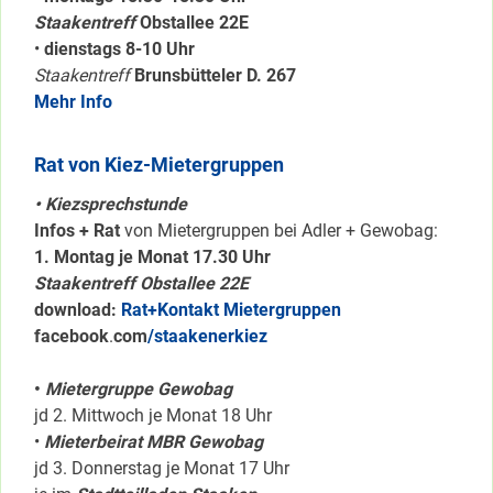
Staakentreff
Obstallee 22E
•
dienstags 8-10 Uhr
Staakentreff
Brunsbütteler D. 267
Mehr Info
Rat von Kiez-Mietergruppen
• Kiezsprechstunde
Infos + Rat
von Mietergruppen bei Adler + Gewobag:
1. Montag je Monat 17.30 Uhr
Staakentreff Obstallee 22E
download:
Rat+Kontakt Mietergruppen
facebook
.
com
/staakenerkiez
•
Mietergruppe Gewobag
jd 2. Mittwoch je Monat 18 Uhr
•
Mieterbeirat MBR Gewobag
jd 3. Donnerstag je Monat 17 Uhr