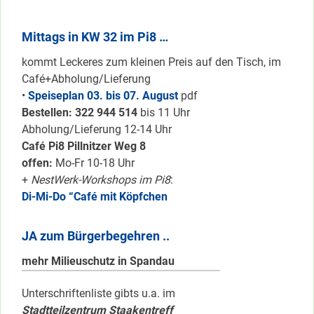
Mittags in KW 32 im Pi8 …
kommt Leckeres zum kleinen Preis auf den Tisch, im
Café+Abholung/Lieferung
•
Speiseplan 03. bis 07. August
pdf
Bestellen: 322 94
4 514
bis 11 Uhr
Abholung/Lieferung 12-14 Uhr
Café Pi8 Pillnitzer Weg 8
offen:
Mo-Fr 10-18 Uhr
+
NestWerk-Workshops im Pi8
:
Di-Mi-Do “Café mit Köpfchen
JA zum Bürgerbegehren ..
mehr Milieuschutz in Spandau
Unterschriftenliste gibts u.a. im
Stadtteilzentrum Staakentreff