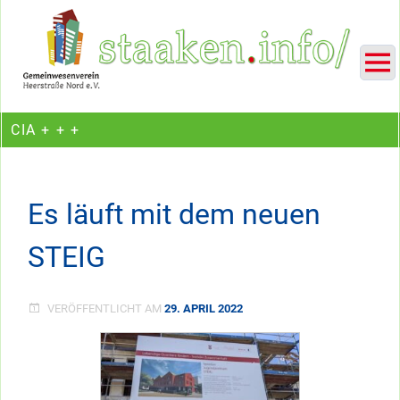
Skip
Ein Projekt des Gemeinwesenvereins Heerstraße Nord
to
content
CIA + + +
Es läuft mit dem neuen
STEIG
VERÖFFENTLICHT AM
29. APRIL 2022