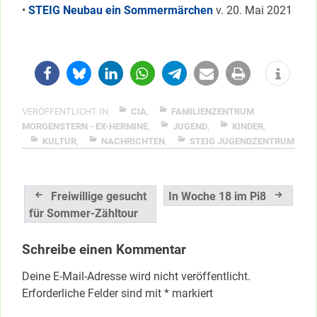
•
STEIG Neubau ein Sommermärchen
v. 20. Mai 2021
VERÖFFENTLICHT IN
CIA
,
FAMILIENZENTRUM
MORGENSTERN - EX-HERMINE
,
JUGEND
,
KINDER
,
KULTUR
,
NACHRICHTEN
,
STEIG JUGENDZENTRUM
Beitragsnavigation
Freiwillige gesucht
In Woche 18 im Pi8
für Sommer-Zähltour
Schreibe einen Kommentar
Deine E-Mail-Adresse wird nicht veröffentlicht.
Erforderliche Felder sind mit
*
markiert