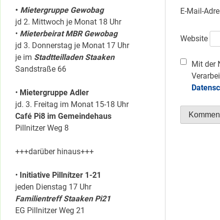
•
Mietergruppe Gewobag
E-Mail-Adr
jd 2. Mittwoch je Monat 18 Uhr
•
Mieterbeirat MBR Gewobag
Website
jd 3. Donnerstag je Monat 17 Uhr
je im
Stadtteilladen Staaken
Mit der 
Sandstraße 66
Verarbei
Datensc
•
Mietergruppe Adler
jd. 3. Freitag im Monat 15-18 Uhr
Café Pi8 im Gemeindehaus
Pillnitzer Weg 8
+++darüber hinaus+++
•
Initiative Pillnítzer 1-21
jeden Dienstag 17 Uhr
Familientreff Staaken Pi21
EG Pillnitzer Weg 21