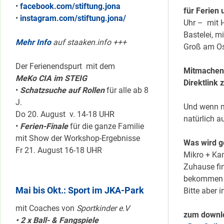
•
facebook.com/stiftung.jona
für Ferien 
•
instagram.com/stiftung.jona/
Uhr – mit 
Bastelei, m
Mehr Info
auf staaken.info +++
Groß am Os
Der Ferienendspurt mit dem
Mitmachen 
MeKo CIA im STEIG
Direktlink 
•
Schatzsuche auf Rollen
für alle ab 8
J.
Und wenn ma
Do 20. August v. 14-18 UHR
natürlich a
•
Ferien-Finale
für die ganze Familie
mit Show der Workshop-Ergebnisse
Was wird g
Fr 21. August 16-18 UHR
Mikro + Kam
Zuhause fi
bekommen si
Mai bis Okt.: Sport im JKA-Park
Bitte aber 
mit Coaches von
Sportkinder e.V
zum downl
• 2 x Ball- & Fangspiele