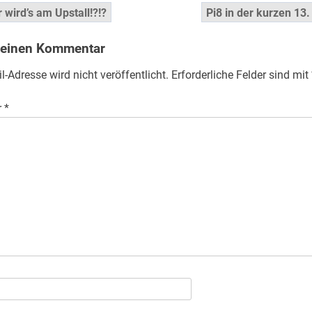
snavigation
r wird’s am Upstall!?!?
Pi8 in der kurzen 13
 einen Kommentar
l-Adresse wird nicht veröffentlicht.
Erforderliche Felder sind mit
r
*