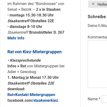
Beitrag
im Rahmen des “Bündnisses” von
Helle
Senat + Bezirk –
2 x in Staaken
:
•
montags 15.30-18.30 Uhr
Schreibe
Staakentreff
Obstallee 22E
Deine E-Mai
•
dienstags 8-10 Uhr
Staakentreff
Brunsbütteler D. 267
Kommenta
Mehr Info
Rat von Kiez-Mietergruppen
• Kiezsprechstunde
Infos + Rat
von Mietergruppen bei
Adler + Gewobag:
1. Montag je Monat 17.30 Uhr
Staakentreff Obstallee 22E
download:
Rat+Kontakt Mietergruppen
Name
*
facebook
.
com
/staakenerkiez