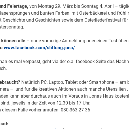
und Feiertage,
von Montag 29. März bis Sonntag 4. April – tägli
Hasensprüngen und bunten Farben, mit Osterbäckerei und frühli
it Geschichte und Geschichten sowie dem Osterliederfestival für
tersonntag.
können alle
– ohne vorherige Anmeldung oder einen Test über
zu
www.facebook.com/stiftung.jona/
n es mal verpasst, geht via der o.a. facebook-Seite das Nach
uch.
ebraucht?
Natürlich PC, Laptop, Tablet oder Smartphone – am 
era – und für die kreativen Aktionen auch manche Utensilien ,
nden kann aber durchaus auch im Voraus in Jonas Haus kosten
nd. jeweils in der Zeit von 12.30 bis 17 Uhr.
in diesem Falle vorher anrufen: 030-363 27 36
oad: