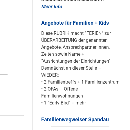
Mehr Info
Mit dem
Angebote für Familien + Kids
“Redemobil” im
Kiez unterwegs …
Diese RUBRIK macht “FERIEN” zur
ÜBERARBEITUNG der genannten
Angebote, Ansprechpartner:innen,
Zeiten sowie Name +
Lokale Register-
“Ausrichtungen der Einrichtungen”
Anlaufstelle in
Demnächst an dieser Stelle –
Staaken
WIEDER:
• 2 Familientreffs + 1 Familienzentrum
• 2 OFAs – Offene
Silber für
Familienwohnungen
Bildungsnetz
• 1 “Early Bird” + mehr
Heerstraße
Familienwegweiser Spandau