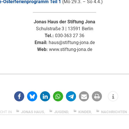
e-Osterferienprogramm Teil 1
(Mo 29.3. – So 4.4.)
Jonas Haus der Stiftung Jona
Schulstraße 3 | 13591 Berlin
Tel.:
030-363 27 36
Email:
haus@stiftung-jona.de
Web:
www.stiftung-jona.de
CHT IN
JONAS HAUS
,
JUGEND
,
KINDER
,
NACHRICHTEN