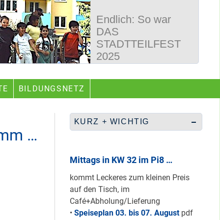
Endlich: So war
DAS
STADTTEILFEST
2025
50 Jahre
TE
BILDUNGSNETZ
Wegbereiter &
guter Begleiter …
KURZ + WICHTIG
amm …
Rüberretten was
geht & sich
Mittags in KW 32 im Pi8 …
ABSCHAFFEN!
kommt Leckeres zum kleinen Preis
auf den Tisch, im
Café+Abholung/Lieferung
Nur grüne & gelbe
•
Speiseplan 03. bis 07. August
pdf