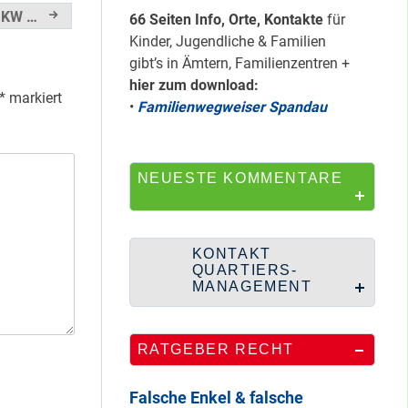
HipHop-Video: Das
. KW …
66 Seiten Info, Orte, Kontakte
für
ist Mein Viertel!
Kinder, Jugendliche & Familien
gibt’s in Ämtern, Familienzentren +
hier zum download:
*
markiert
•
Familienwegweiser Spandau
Mit Mieter-Kohle
auf Senats-Kohle
errichtet
NEUESTE KOMMENTARE
Wie Staaken zu
KONTAKT
zwei Hahnebergen
QUARTIERS-
kam
MANAGEMENT
RATGEBER RECHT
100 Jahre
Heerstraße
Falsche Enkel & falsche