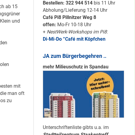
Karten für den
Bestellen: 322 94
4 514
bis 11 Uhr
ch ab 15
neuen Quartiersrat
Abholung/Lieferung 12-14 Uhr
ngsgrüner
2023-25 …
Café Pi8 Pillnitzer Weg 8
 Klein und
offen:
Mo-Fr 10-18 Uhr
+
NestWerk-Workshops im Pi8
:
Ein echtes “PLUS”
Di-Mi-Do “Café mit Köpfchen
für Heerstraße
 den
Nord …
JA zum Bürgerbegehren ..
holen
mehr Milieuschutz in Spandau
Staaken: Immer
schön sauber
besten mit
halten!
 die man oft
los zu
Neuer Look für’s
#Nachbarschaftmachen
Unterschriftenliste gibts u.a. im
Stadtteilzentrum Staakentreff