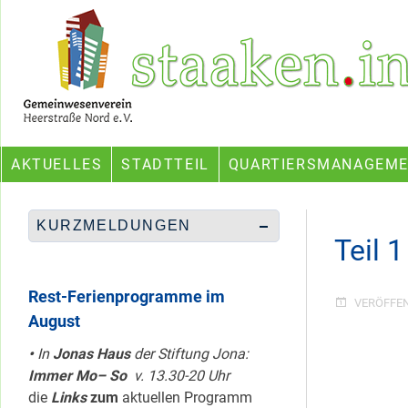
Skip
Ein Projekt des Gemeinwesenvereins Heerstraße Nord
to
content
AKTUELLES
STADTTEIL
QUARTIERSMANAGEM
KURZMELDUNGEN
Teil 
Rest-Ferienprogramme im
VERÖFFE
August
•
In
Jonas Haus
der Stiftung Jona:
Immer Mo– So
v. 13.30-20 Uhr
die
Links
zum
aktuellen Programm