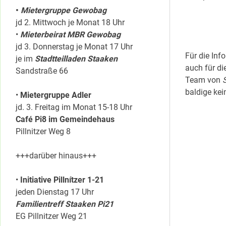
•
Mietergruppe Gewobag
jd 2. Mittwoch je Monat 18 Uhr
•
Mieterbeirat MBR Gewobag
jd 3. Donnerstag je Monat 17 Uhr
Für die In
je im
Stadtteilladen Staaken
auch für di
Sandstraße 66
Team von
S
baldige kei
•
Mietergruppe Adler
jd. 3. Freitag im Monat 15-18 Uhr
Café Pi8 im Gemeindehaus
Pillnitzer Weg 8
+++darüber hinaus+++
•
Initiative Pillnítzer 1-21
jeden Dienstag 17 Uhr
Familientreff Staaken Pi21
EG Pillnitzer Weg 21