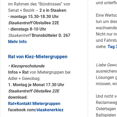
und unterfl
im Rahmen des “Bündnisses” von
Senat + Bezirk –
2 x in Staaken
:
Eine Wertsc
•
montags 15.30-18.30 Uhr
tun um die
Staakentreff
Obstallee 22E
wachsenden
•
dienstags 8-10 Uhr
Nicht nur i
Staakentreff
Brunsbütteler D. 267
und Fahrst
Mehr Info
siehe:
Tag 
Rat von Kiez-Mietergruppen
Liebe Gew
• Kiezsprechstunde
ausreichend
Infos + Rat
von Mietergruppen bei
Lösungen g
Adler + Gewobag:
müssen, wie
1. Montag je Monat 17.30 Uhr
Staakentreff Obstallee 22E
Und nicht 
download:
Reclamweg.
Rat+Kontakt Mietergruppen
Ostertagen 
facebook
.
com
/staakenerkiez
Ballspielen