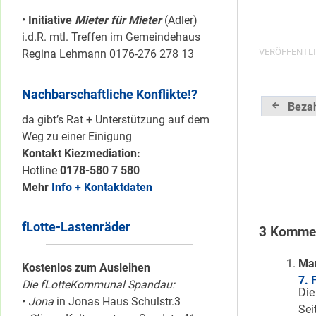
•
Initiative
Mieter für Mieter
(Adler)
i.d.R. mtl. Treffen im Gemeindehaus
VERÖFFENTLI
Regina Lehmann 0176-276 278 13
Nachbarschaftliche Konflikte!?
Beitrag
Bezah
da gibt’s Rat + Unterstützung auf dem
Weg zu einer Einigung
Kontakt Kiezmediation:
Hotline
0178-580 7 580
Mehr
Info + Kontaktdaten
fLotte-Lastenräder
3 Kommen
Ma
Kostenlos zum Ausleihen
7. 
Die fLotteKommunal Spandau:
Die
•
Jona
in Jonas Haus Schulstr.3
Sei