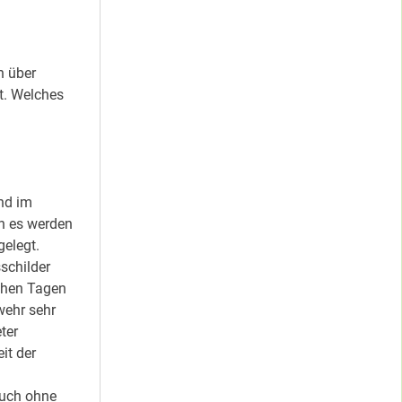
n über
t. Welches
nd im
rn es werden
elegt.
schilder
chen Tagen
wehr sehr
ter
it der
auch ohne