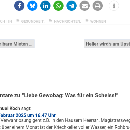
CHT IN
GESUNDHEIT
,
NACHRICHTEN
,
WOHNEN
snavigation
lbare Mieten …
Heller wird’s am Upsta
tare zu “Liebe Gewobag: Was für ein Scheiss!”
nuel Koch
sagt:
Februar 2025 um 16:47 Uhr
 Verwahrlosung geht z.B. in den Häusern Heerstr., Magistratsweg
t über einem Monat ist der Kriechkeller voller Wasser, ein Rohbruc