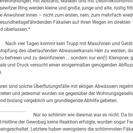
everordnungen, mit Abstand, Masken und mit Desinfektionsmitt
sewitzer Ring werden kleine und große, junge und alte, rüstig fit
e Anwohner:innen – nicht zum ersten, nein, zum mehrfach wied
gesundheitsgefährdenden Fäkalien auf ihren Wegen im direkten
 überlassen.*
Nach vier Tagen kommt kein Trupp mit Maschinen und Gerät
stopfung des überlaufenden Abwasserkanals Herr zu werden, di
u befreien und zu desinfizieren … sondern nur ein(!) Klempner, g
rale und Druck versucht einen einigermaßen genügenden Abflus
n.
hren sind solche Überflutungsfälle mit ekligen Abwässern regelm
treten und jedesmal wurden sie gegenüber der Wohnungsgesells
und bislang vergeblich um grundlegende Abhilfe gebeten.
Nur so schlimm wie diesmal war es nicht. Da b
t-Hotline der Gewobag keine Reaktion erfolgte, wurden sogar F
 eingeschaltet. Letztere haben wenigstens die schlimmsten Fäk