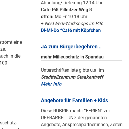
Karten für den
Abholung/Lieferung 12-14 Uhr
neuen Quartiersrat
Café Pi8 Pillnitzer Weg 8
2023-25 …
offen:
Mo-Fr 10-18 Uhr
+
NestWerk-Workshops im Pi8
:
Di-Mi-Do “Café mit Köpfchen
Ein echtes “PLUS”
für Heerstraße
trömt eine
JA zum Bürgerbegehren ..
Nord …
ze,
uch in die
mehr Milieuschutz in Spandau
 100
Staaken: Immer
Unterschriftenliste gibts u.a. im
Stadtteilzentrum Staakentreff
schön sauber
Mehr Info
halten!
Angebote für Familien + Kids
Neuer Look für’s
Diese RUBRIK macht “FERIEN” zur
#Nachbarschaftmachen
ÜBERARBEITUNG der genannten
nsschutz-
Angebote, Ansprechpartner:innen, Zeiten