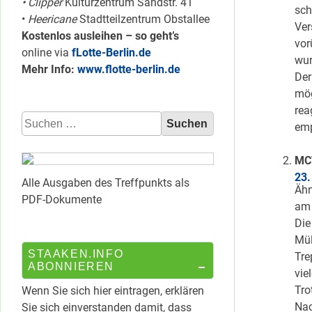
• Clipper
Kulturzentrum Sandstr. 41
sch
•
Heericane
Stadtteilzentrum Obstallee
Ver
Kostenlos ausleihen – so geht’s
vor
online via
fLotte-Berlin.de
wur
Mehr Info:
www.flotte-berlin.de
Der
mög
rea
Suchen
emp
nach:
MC
23.
Alle Ausgaben des Treffpunkts als
Ähn
PDF-Dokumente
am
Die
Mül
STAAKEN.INFO
Tre
ABONNIEREN
vie
Tro
Wenn Sie sich hier eintragen, erklären
Nac
Sie sich einverstanden damit, dass