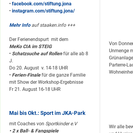
•
facebook.com/stiftung.jona
•
instagram.com/stiftung.jona/
Mehr Info
auf staaken.info +++
Der Ferienendspurt mit dem
Von Donner
MeKo CIA im STEIG
Unmenge mit
•
Schatzsuche auf Rollen
für alle ab 8
Grünanlagen
J.
Parterre-L
Do 20. August v. 14-18 UHR
Wohneinhei
•
Ferien-Finale
für die ganze Familie
mit Show der Workshop-Ergebnisse
Fr 21. August 16-18 UHR
Mai bis Okt.: Sport im JKA-Park
mit Coaches von
Sportkinder e.V
Wir alle be
• 2 x Ball- & Fangspiele