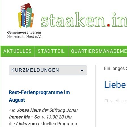
Skip
Ein Projekt des Gemeinwesenvereins Heerstraße Nord
to
content
AKTUELLES
STADTTEIL
QUARTIERSMANAGEM
Ein langes 
KURZMELDUNGEN
Liebe
Rest-Ferienprogramme im
August
VERÖFFE
•
In
Jonas Haus
der Stiftung Jona:
Immer Mo– So
v. 13.30-20 Uhr
die
Links
zum
aktuellen Programm