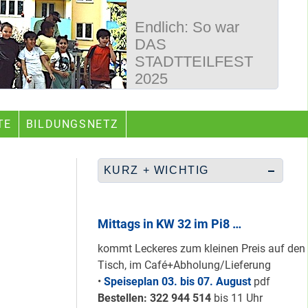
Endlich: So war
DAS
STADTTEILFEST
2025
50 Jahre
TE
BILDUNGSNETZ
Wegbereiter &
guter Begleiter …
KURZ + WICHTIG
Rüberretten was
geht & sich
Mittags in KW 32 im Pi8 …
ABSCHAFFEN!
kommt Leckeres zum kleinen Preis auf den
Tisch, im Café+Abholung/Lieferung
•
Speiseplan 03. bis 07. August
pdf
Nur grüne & gelbe
Bestellen: 322 94
4 514
bis 11 Uhr