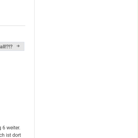
ll!?!?
 6 weiter.
h ist dort