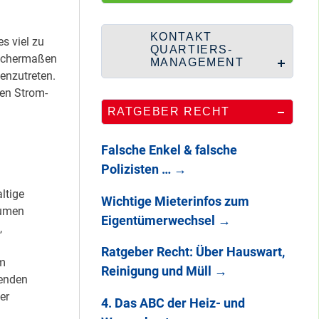
HipHop-Video: Das
ist Mein Viertel!
KONTAKT
s viel zu
QUARTIERS-
eichermaßen
MANAGEMENT
nzutreten.
gen Strom-
Mit Mieter-Kohle
RATGEBER RECHT
auf Senats-Kohle
errichtet
Falsche Enkel & falsche
Polizisten …
→
n
Wie Staaken zu
ltige
Wichtige Mieterinfos zum
zwei Hahnebergen
äumen
Eigentümerwechsel
→
kam
,
Ratgeber Recht: Über Hauswart,
am
Reinigung und Müll
→
henden
100 Jahre
er
Heerstraße
4. Das ABC der Heiz- und