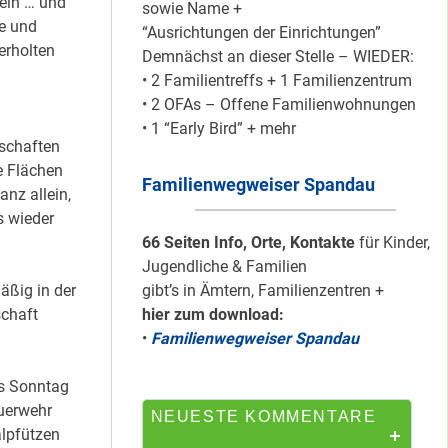
eln … und
sowie Name +
te und
“Ausrichtungen der Einrichtungen”
erholten
Demnächst an dieser Stelle – WIEDER:
Mit dem
• 2 Familientreffs + 1 Familienzentrum
“Redemobil” im
• 2 OFAs – Offene Familienwohnungen
Kiez unterwegs …
• 1 “Early Bird” + mehr
schaften
e Flächen
Familienwegweiser Spandau
Lokale Register-
anz allein,
Anlaufstelle in
s wieder
Staaken
66 Seiten Info, Orte, Kontakte
für Kinder,
Jugendliche & Familien
äßig in der
gibt’s in Ämtern, Familienzentren +
chaft
hier zum download:
Silber für
•
Familienwegweiser Spandau
Bildungsnetz
Heerstraße
is Sonntag
euerwehr
NEUESTE KOMMENTARE
alpfützen