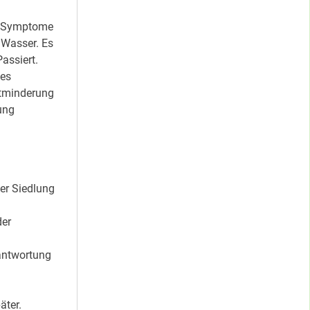
ie Symptome
 Wasser. Es
assiert.
les
etminderung
ung
er Siedlung
der
rantwortung
ter.