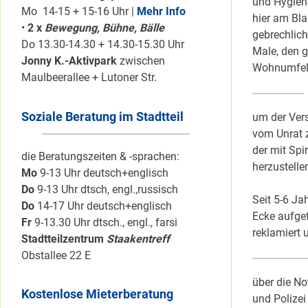
und Hygien
Mo 14-15 + 15-16 Uhr |
Mehr Info
hier am Bla
•
2 x
Bewegung, Bühne, Bälle
gebrechlich
Do 13.30-14.30 + 14.30-15.30 Uhr
Male, den 
Jonny K.-Aktivpark
zwischen
Wohnumfeld
Maulbeerallee + Lutoner Str.
Soziale Beratung im Stadtteil
um der Ver
vom Unrat z
der mit Spi
die Beratungszeiten & -sprachen:
herzustelle
Mo
9-13 Uhr deutsch+englisch
Do
9-13 Uhr dtsch, engl.,russisch
Seit 5-6 Ja
Do
14-17 Uhr deutsch+englisch
Ecke aufge
Fr
9-13.30 Uhr dtsch., engl., farsi
reklamiert 
Stadtteilzentrum
Staakentreff
Obstallee 22 E
über die No
Kostenlose Mieterberatung
und Polizei