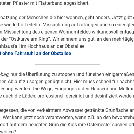
uteten Pflaster mit Flatterband abgesichert.
hätzung der Menschen die hier wohnen, geht anders. Jetzt gibt e
se wiederholt erlebte Missachtung aufzufangen und so einer gl
 Missachtung des eigenen Wohnumfeldes wirkungsvoll entgege
n der “Ostkurve am Ring”. Wir erinnern uns gut, an den mehrtägi
uhlausfall im Hochhaus an der Obstallee.
3 ohne Fahrstuhl an der Obstallee
obag
, nur die Überflutung zu stoppen und für einen einigermaße
en Ablauf zu sorgen genügt nicht. Hier muss schnell für nachha
esorgt werden. Die Wege, Eingänge zu den Häusern und Müllr
 aúch die Läden, professionell gereinigt und desinfiziert werden
vergessen, die von verkeimtem Abwasser getränkte Grünfläche 
 Wer kann jetzt noch verantworten, wenn z.B. an den bevorste
dort auf dem beliebten Grün die Kids ihre Osternester suchen od
 wollen?