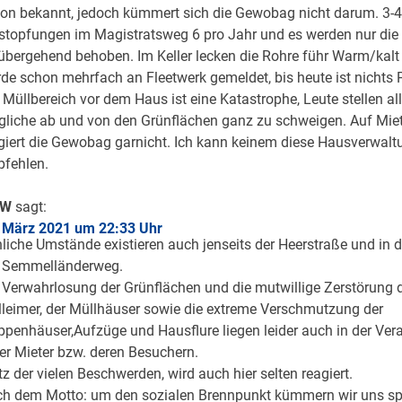
on bekannt, jedoch kümmert sich die Gewobag nicht darum. 3-4
stopfungen im Magistratsweg 6 pro Jahr und es werden nur d
übergehend behoben. Im Keller lecken die Rohre führ Warm/kalt
de schon mehrfach an Fleetwerk gemeldet, bis heute ist nichts P
 Müllbereich vor dem Haus ist eine Katastrophe, Leute stellen al
liche ab und von den Grünflächen ganz zu schweigen. Auf Mi
giert die Gewobag garnicht. Ich kann keinem diese Hausverwalt
fehlen.
W
sagt:
 März 2021 um 22:33 Uhr
liche Umstände existieren auch jenseits der Heerstraße und in d
 Semmelländerweg.
 Verwahrlosung der Grünflächen und die mutwillige Zerstörung 
leimer, der Müllhäuser sowie die extreme Verschmutzung der
ppenhäuser,Aufzüge und Hausflure liegen leider auch in der Ve
ler Mieter bzw. deren Besuchern.
tz der vielen Beschwerden, wird auch hier selten reagiert.
h dem Motto: um den sozialen Brennpunkt kümmern wir uns spä