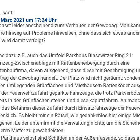
L
sagt:
 März 2021 um 17:24 Uhr
passt leider anscheinend zum Verhalten der Gewobag. Man kan
re hinweg auf Probleme hinweisen, ohne dass sich etwas änder
l wird damit verfolgt?
he dazu z.B. auch das Umfeld Parkhaus Blasewitzer Ring 21:
nzeug-Zwischenablage mit Rattenbeherbergung durch eine
tenbaufirma, davon ausgehend, dass diese mit Genehmigung u
trag der Gewobag handelt. Der Platz wird nicht geräumt; sonde
den umliegenden Grünflächen und Miethäusern Rattenköder ausg
 der Feuerwehrzufahrt geparkte Fahrzeuge, die trotz Parkverbots
eits in den Grünflächen stehen und diese kaputtfahren. An man
 das Befahren dieser Zufahrt durch Einsatzfahrzeuge der Feuer
enklich. Es bleibt mir ein Rätsel, wie gedankenlos hier einige Mie
gehen. Leider unternimmt die Verwaltung nichts, um die Sicherhe
eren Mieter zu gewährleisten.
Parkhaus selbst sind Schäden an der Außenfassade, so dass 