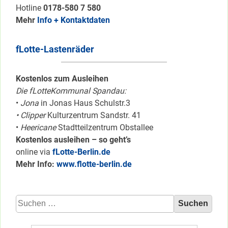
Hotline
0178-580 7 580
Mehr
Info + Kontaktdaten
fLotte-Lastenräder
Kostenlos zum Ausleihen
Die fLotteKommunal Spandau:
•
Jona
in Jonas Haus Schulstr.3
• Clipper
Kulturzentrum Sandstr. 41
•
Heericane
Stadtteilzentrum Obstallee
Kostenlos ausleihen – so geht’s
online via
fLotte-Berlin.de
Mehr Info:
www.flotte-berlin.de
Suchen
nach: