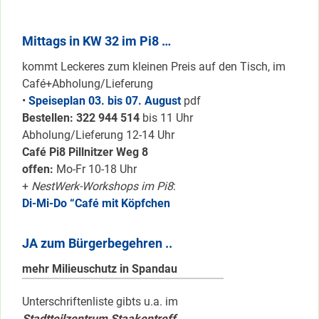
Mittags in KW 32 im Pi8 …
kommt Leckeres zum kleinen Preis auf den Tisch, im
Café+Abholung/Lieferung
•
Speiseplan 03. bis 07. August
pdf
Bestellen: 322 94
4 514
bis 11 Uhr
Abholung/Lieferung 12-14 Uhr
Café Pi8 Pillnitzer Weg 8
offen:
Mo-Fr 10-18 Uhr
+
NestWerk-Workshops im Pi8
:
Di-Mi-Do “Café mit Köpfchen
JA zum Bürgerbegehren ..
mehr Milieuschutz in Spandau
Unterschriftenliste gibts u.a. im
Stadtteilzentrum Staakentreff