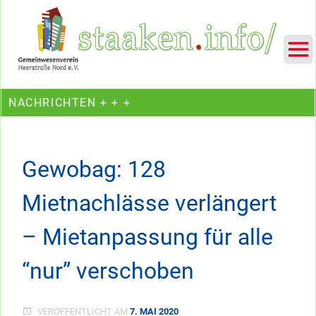
Skip
Ein Projekt des Gemeinwesenvereins Heerstraße Nord
to
content
NACHRICHTEN + + +
Gewobag: 128
Mietnachlässe verlängert
– Mietanpassung für alle
“nur” verschoben
VERÖFFENTLICHT AM
7. MAI 2020