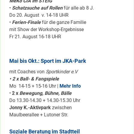
MeKo CIA im STEIG
•
Schatzsuche auf Rollen
für alle ab 8 J.
Do 20. August v. 14-18 UHR
•
Ferien-Finale
für die ganze Familie
mit Show der Workshop-Ergebnisse
Fr 21. August 16-18 UHR
Mai bis Okt.: Sport im JKA-Park
mit Coaches von
Sportkinder e.V
• 2 x Ball- & Fangspiele
Mo 14-15 + 15-16 Uhr |
Mehr Info
•
2 x
Bewegung, Bühne, Bälle
Do 13.30-14.30 + 14.30-15.30 Uhr
Jonny K.-Aktivpark
zwischen
Maulbeerallee + Lutoner Str.
Soziale Beratung im Stadtteil