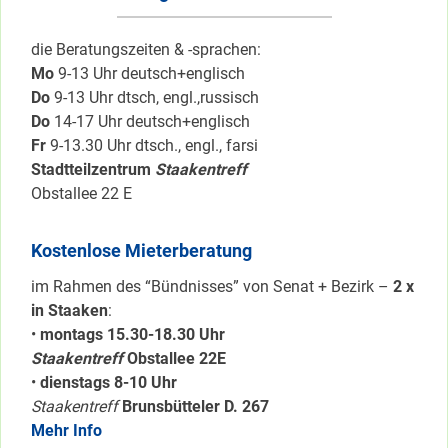
die Beratungszeiten & -sprachen:
Mo
9-13 Uhr deutsch+englisch
Do
9-13 Uhr dtsch, engl.,russisch
Do
14-17 Uhr deutsch+englisch
Fr
9-13.30 Uhr dtsch., engl., farsi
Stadtteilzentrum
Staakentreff
Obstallee 22 E
Kostenlose Mieterberatung
im Rahmen des “Bündnisses” von Senat + Bezirk –
2 x
in Staaken
:
•
montags 15.30-18.30 Uhr
Staakentreff
Obstallee 22E
•
dienstags 8-10 Uhr
Staakentreff
Brunsbütteler D. 267
Mehr Info