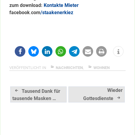
zum download:
Kontakte Mieter
facebook
.
com
/staakenerkiez
VERÖFFENTLICHT IN
NACHRICHTEN
,
WOHNEN
Beitragsnavigation
Wieder
Tausend Dank für
tausende Masken …
Gottesdienste