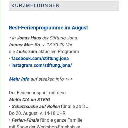
KURZMELDUNGEN
Rest-Ferienprogramme im August
•
In
Jonas Haus
der Stiftung Jona:
Immer Mo– So
v. 13.30-20 Uhr
die
Links
zum
aktuellen Programm
•
facebook.com/stiftung.jona
•
instagram.com/stiftung.jona/
Mehr Info
auf staaken.info +++
Der Ferienendspurt mit dem
MeKo CIA im STEIG
•
Schatzsuche auf Rollen
für alle ab 8 J.
Do 20. August v. 14-18 UHR
•
Ferien-Finale
für die ganze Familie
mit Show der Workshop-Ergebnisse