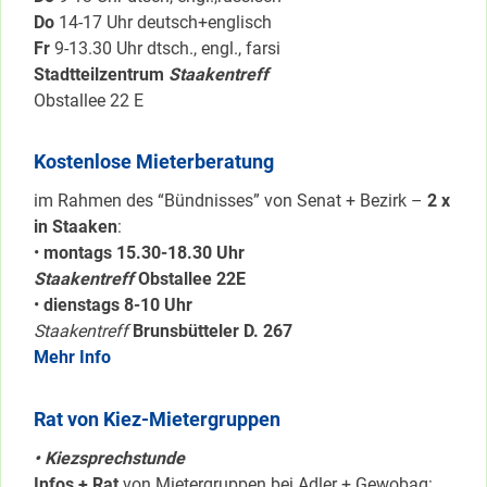
Do
14-17 Uhr deutsch+englisch
Fr
9-13.30 Uhr dtsch., engl., farsi
Stadtteilzentrum
Staakentreff
Obstallee 22 E
Kostenlose Mieterberatung
im Rahmen des “Bündnisses” von Senat + Bezirk –
2 x
in Staaken
:
•
montags 15.30-18.30 Uhr
Staakentreff
Obstallee 22E
•
dienstags 8-10 Uhr
Staakentreff
Brunsbütteler D. 267
Mehr Info
Rat von Kiez-Mietergruppen
• Kiezsprechstunde
Infos + Rat
von Mietergruppen bei Adler + Gewobag: