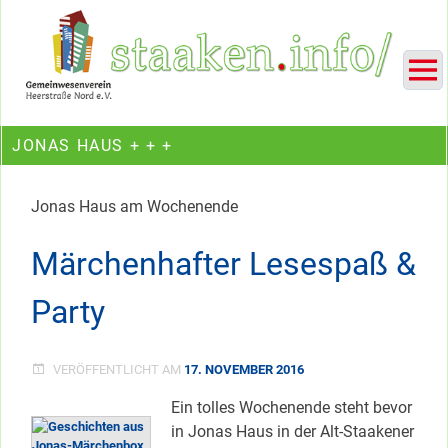
Skip
Ein Projekt des Gemeinwesenvereins Heerstraße Nord
to
content
JONAS HAUS + + +
Jonas Haus am Wochenende
Märchenhafter Lesespaß &
Party
VERÖFFENTLICHT AM
17. NOVEMBER 2016
Ein tolles Wochenende steht bevor
in Jonas Haus in der Alt-Staakener