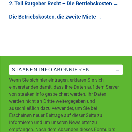
2. Teil Ratgeber Recht – Die Betriebskosten
→
Die Betriebskosten, die zweite Miete
→
STAAKEN.INFO ABONNIEREN
Wenn Sie sich hier eintragen, erklären Sie sich
einverstanden damit, dass Ihre Daten auf dem Server
von staaken.info gespeichert werden. Ihr Daten
werden nicht an Dritte weitergegeben und
ausschließlich dazu verwendet, um Sie bei
Erscheinen neuer Beiträge auf dieser Seite zu
informieren und um unseren Newsletter zu
empfangen. Nach dem Absenden dieses Formulars