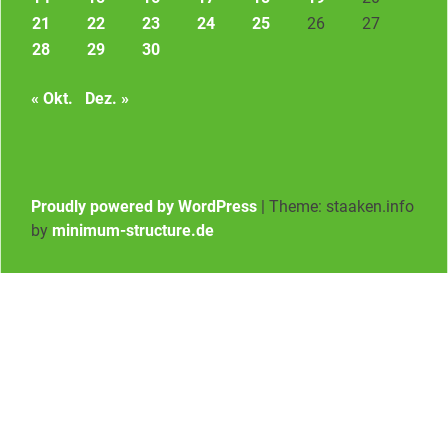
21
22
23
24
25
26
27
28
29
30
« Okt.
Dez. »
Proudly powered by WordPress
|
Theme: staaken.info
by
minimum-structure.de