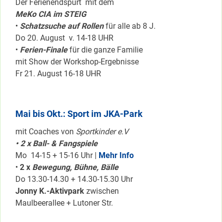
Der Ferienendspurt mit dem
MeKo CIA im STEIG
•
Schatzsuche auf Rollen
für alle ab 8 J.
Do 20. August v. 14-18 UHR
•
Ferien-Finale
für die ganze Familie
mit Show der Workshop-Ergebnisse
Fr 21. August 16-18 UHR
Mai bis Okt.: Sport im JKA-Park
mit Coaches von
Sportkinder e.V
• 2 x Ball- & Fangspiele
Mo 14-15 + 15-16 Uhr |
Mehr Info
•
2 x
Bewegung, Bühne, Bälle
Do 13.30-14.30 + 14.30-15.30 Uhr
Jonny K.-Aktivpark
zwischen
Maulbeerallee + Lutoner Str.