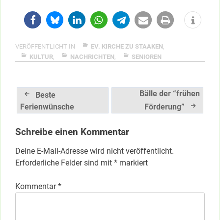
VERÖFFENTLICHT IN
EV. KIRCHE ZU STAAKEN
,
KULTUR
,
NACHRICHTEN
,
SENIOREN
Beitragsnavigation
Bälle der “frühen
Beste
Ferienwünsche
Förderung”
Schreibe einen Kommentar
Deine E-Mail-Adresse wird nicht veröffentlicht.
Erforderliche Felder sind mit
*
markiert
Kommentar
*