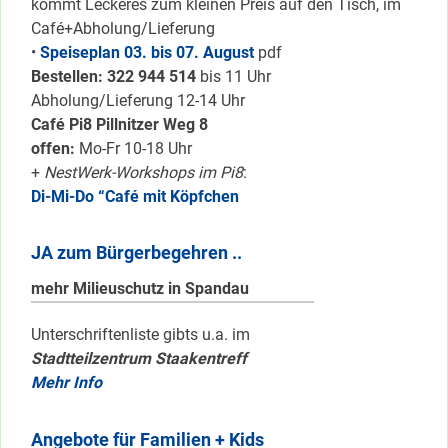
kommt Leckeres zum kleinen Preis auf den Tisch, im
Café+Abholung/Lieferung
•
Speiseplan 03. bis 07. August
pdf
Bestellen: 322 94
4 514
bis 11 Uhr
Abholung/Lieferung 12-14 Uhr
Café Pi8 Pillnitzer Weg 8
offen:
Mo-Fr 10-18 Uhr
+
NestWerk-Workshops im Pi8
:
Di-Mi-Do “Café mit Köpfchen
JA zum Bürgerbegehren ..
mehr Milieuschutz in Spandau
Unterschriftenliste gibts u.a. im
Stadtteilzentrum Staakentreff
Mehr Info
Angebote für Familien + Kids