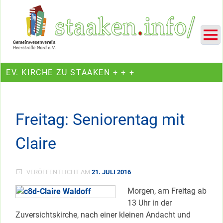
Skip
Ein Projekt des Gemeinwesenvereins Heerstraße Nord
to
content
EV. KIRCHE ZU STAAKEN + + +
Freitag: Seniorentag mit
Claire
VERÖFFENTLICHT AM
21. JULI 2016
Morgen, am Freitag ab
13 Uhr in der
Zuversichtskirche, nach einer kleinen Andacht und