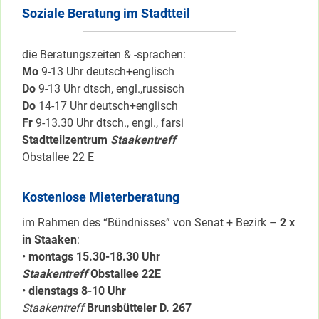
Soziale Beratung im Stadtteil
die Beratungszeiten & -sprachen:
Mo
9-13 Uhr deutsch+englisch
Do
9-13 Uhr dtsch, engl.,russisch
Do
14-17 Uhr deutsch+englisch
Fr
9-13.30 Uhr dtsch., engl., farsi
Stadtteilzentrum
Staakentreff
Obstallee 22 E
Kostenlose Mieterberatung
im Rahmen des “Bündnisses” von Senat + Bezirk –
2 x
in Staaken
:
•
montags 15.30-18.30 Uhr
Staakentreff
Obstallee 22E
•
dienstags 8-10 Uhr
Staakentreff
Brunsbütteler D. 267