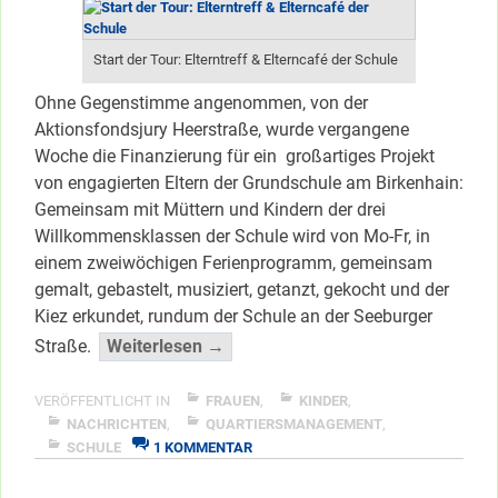
Start der Tour: Elterntreff & Elterncafé der Schule
Ohne Gegenstimme angenommen, von der
Aktionsfondsjury Heerstraße, wurde vergangene
Woche die Finanzierung für ein großartiges Projekt
von engagierten Eltern der Grundschule am Birkenhain:
Gemeinsam mit Müttern und Kindern der drei
Willkommensklassen der Schule wird von Mo-Fr, in
einem zweiwöchigen Ferienprogramm, gemeinsam
gemalt, gebastelt, musiziert, getanzt, gekocht und der
Kiez erkundet, rundum der Schule an der Seeburger
“Frauen
Straße.
Weiterlesen →
stärken
Frauen”
VERÖFFENTLICHT IN
FRAUEN
,
KINDER
,
</span
NACHRICHTEN
,
QUARTIERSMANAGEMENT
,
ZU
SCHULE
1 KOMMENTAR
FRAUEN
STÄRKEN