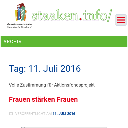
Skip
Ein Projekt des Gemeinwesenvereins Heerstraße Nord
to
content
ARCHIV
Tag:
11. Juli 2016
Volle Zustimmung für Aktionsfondsprojekt
Frauen stärken Frauen
VERÖFFENTLICHT AM
11. JULI 2016