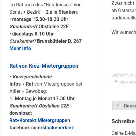
Zwar nicht 
im Rahmen des “Bündnisses” von
ab Ostersam
Senat + Bezirk –
2 x in Staaken
:
traditionel
•
montags 15.30-18.30 Uhr
Staakentreff
Obstallee 22E
Wir wünsch
•
dienstags 8-10 Uhr
Staakentreff
Brunsbütteler D. 267
Mehr Info
Rat von Kiez-Mietergruppen
VERÖFFENTLI
• Kiezsprechstunde
NACHRI
Infos + Rat
von Mietergruppen bei
Adler + Gewobag:
1. Montag je Monat 17.30 Uhr
Beitrag
Staakentreff Obstallee 22E
Dank
download:
Rat+Kontakt Mietergruppen
Schreibe
facebook
.
com
/staakenerkiez
Deine E-Mai