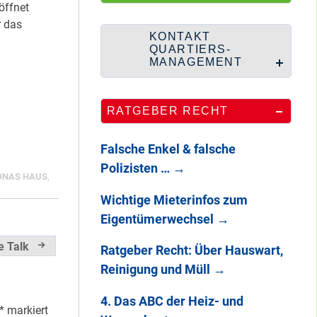
HipHop-Video: Das
öffnet
ist Mein Viertel!
r das
KONTAKT
QUARTIERS-
MANAGEMENT
Mit Mieter-Kohle
RATGEBER RECHT
auf Senats-Kohle
errichtet
Falsche Enkel & falsche
Polizisten …
→
ONAS HAUS
,
Wie Staaken zu
Wichtige Mieterinfos zum
zwei Hahnebergen
Eigentümerwechsel
→
kam
e Talk
Ratgeber Recht: Über Hauswart,
Reinigung und Müll
→
100 Jahre
Heerstraße
4. Das ABC der Heiz- und
*
markiert