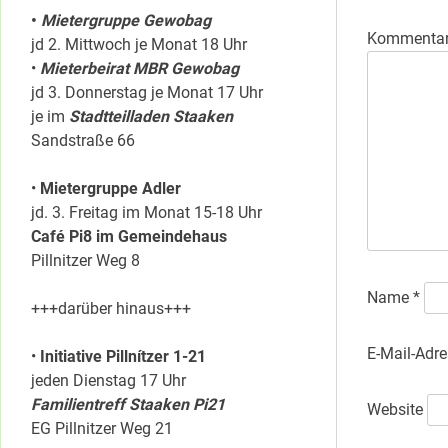
•
Mietergruppe Gewobag
Kommenta
jd 2. Mittwoch je Monat 18 Uhr
•
Mieterbeirat MBR Gewobag
jd 3. Donnerstag je Monat 17 Uhr
je im
Stadtteilladen Staaken
Sandstraße 66
•
Mietergruppe Adler
jd. 3. Freitag im Monat 15-18 Uhr
Café Pi8 im Gemeindehaus
Pillnitzer Weg 8
Name
*
+++darüber hinaus+++
E-Mail-Adr
•
Initiative Pillnítzer 1-21
jeden Dienstag 17 Uhr
Familientreff Staaken Pi21
Website
EG Pillnitzer Weg 21