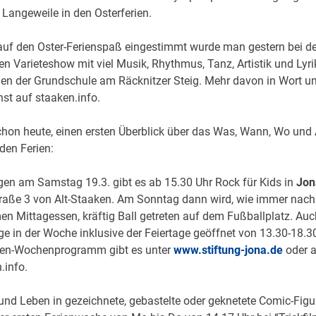
 Langeweile in den Osterferien.
auf den Oster-Ferienspaß eingestimmt wurde man gestern bei de
n Varieteshow mit viel Musik, Rhythmus, Tanz, Artistik und Lyri
en der Grundschule am Räcknitzer Steig. Mehr davon in Wort und
st auf staaken.info.
hon heute, einen ersten Überblick über das Was, Wann, Wo und 
 den Ferien:
en am Samstag 19.3. gibt es ab 15.30 Uhr Rock für Kids in
Jon
traße 3 von Alt-Staaken. Am Sonntag dann wird, wie immer nac
 Mittagessen, kräftig Ball getreten auf dem Fußballplatz. Auc
ge in der Woche inklusive der Feiertage geöffnet von 13.30-18.3
rien-Wochenprogramm gibt es unter
www.stiftung-jona.de
oder 
.info.
nd Leben in gezeichnete, gebastelte oder geknetete Comic-Figu