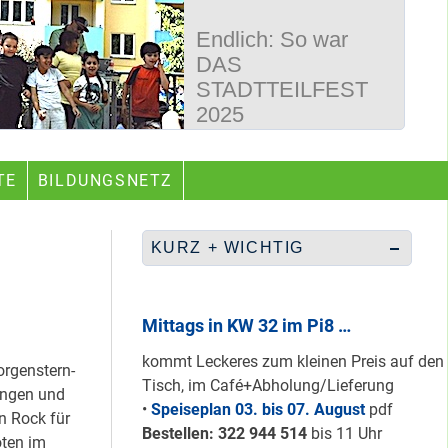
Endlich: So war
DAS
STADTTEILFEST
2025
50 Jahre
TE
BILDUNGSNETZ
Wegbereiter &
guter Begleiter …
KURZ + WICHTIG
Rüberretten was
geht & sich
Mittags in KW 32 im Pi8 …
ABSCHAFFEN!
kommt Leckeres zum kleinen Preis auf den
orgenstern-
Tisch, im Café+Abholung/Lieferung
ungen und
•
Speiseplan 03. bis 07. August
pdf
n Rock für
Nur grüne & gelbe
Bestellen: 322 94
4 514
bis 11 Uhr
oten im