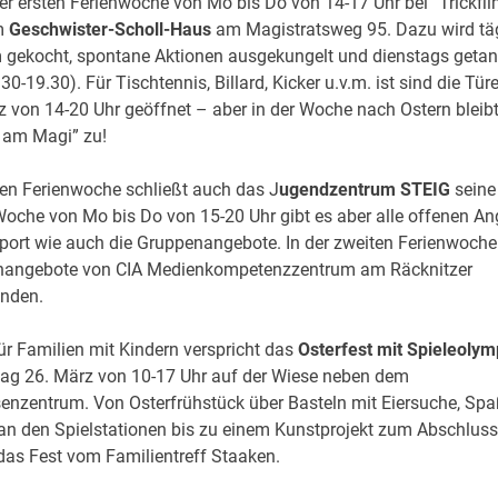
r ersten Ferienwoche von Mo bis Do von 14-17 Uhr bei “Trickfil
m
Geschwister-Scholl-Haus
am Magistratsweg 95. Dazu wird tä
gekocht, spontane Aktionen ausgekungelt und dienstags getan
30-19.30). Für Tischtennis, Billard, Kicker u.v.m. ist sind die Tü
z von 14-20 Uhr geöffnet – aber in der Woche nach Ostern bleib
 am Magi” zu!
ten Ferienwoche schließt auch das J
ugendzentrum STEIG
seine
Woche von Mo bis Do von 15-20 Uhr gibt es aber alle offenen A
port wie auch die Gruppenangebote. In der zweiten Ferienwoche
nangebote von CIA Medienkompetenzzentrum am Räcknitzer
inden.
ür Familien mit Kindern verspricht das
Osterfest mit Spieleolym
ag 26. März von 10-17 Uhr auf der Wiese neben dem
nzentrum. Von Osterfrühstück über Basteln mit Eiersuche, Sp
 den Spielstationen bis zu einem Kunstprojekt zum Abschluss 
 das Fest vom Familientreff Staaken.