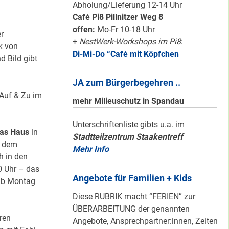
Karten für den
Abholung/Lieferung 12-14 Uhr
neuen Quartiersrat
Café Pi8 Pillnitzer Weg 8
2023-25 …
offen:
Mo-Fr 10-18 Uhr
r
+
NestWerk-Workshops im Pi8
:
k von
Di-Mi-Do “Café mit Köpfchen
Ein echtes “PLUS”
 Bild gibt
für Heerstraße
JA zum Bürgerbegehren ..
Nord …
Auf & Zu im
mehr Milieuschutz in Spandau
Staaken: Immer
Unterschriftenliste gibts u.a. im
as Haus
in
Stadtteilzentrum Staakentreff
schön sauber
h dem
Mehr Info
halten!
h in den
0 Uhr – das
Angebote für Familien + Kids
ab Montag
Neuer Look für’s
Diese RUBRIK macht “FERIEN” zur
#Nachbarschaftmachen
ÜBERARBEITUNG der genannten
ren
Angebote, Ansprechpartner:innen, Zeiten