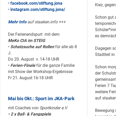
•
facebook.com/stiftung.jona
Kiez, gegen
•
instagram.com/stiftung.jona/
Schon gut 
Mehr Info
auf staaken.info +++
temporeiche
Schüler*inn
Der Ferienendspurt mit dem
es demnäch
MeKo CIA im STEIG
•
Schatzsuche auf Rollen
für alle ab 8
Dagegen sc
J.
Stadtteil in
Do 20. August v. 14-18 UHR
•
Ferien-Finale
für die ganze Familie
Schon morg
mit Show der Workshop-Ergebnisse
der Schuls
Fr 21. August 16-18 UHR
gemeinsamen
Ferien 7 Ta
weitere Fe
auf staaken
Mai bis Okt.: Sport im JKA-Park
mit Coaches von
Sportkinder e.V
Bewegung u
• 2 x Ball- & Fangspiele