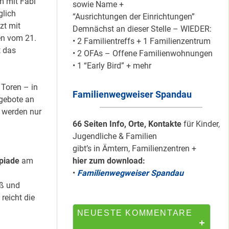
m mit Fabi
sowie Name +
glich
“Ausrichtungen der Einrichtungen”
zt mit
Demnächst an dieser Stelle – WIEDER:
Mit dem
ren vom 21.
• 2 Familientreffs + 1 Familienzentrum
“Redemobil” im
t das
• 2 OFAs – Offene Familienwohnungen
Kiez unterwegs …
• 1 “Early Bird” + mehr
 Toren – in
Familienwegweiser Spandau
Lokale Register-
ngebote an
Anlaufstelle in
 werden nur
Staaken
66 Seiten Info, Orte, Kontakte
für Kinder,
Jugendliche & Familien
gibt’s in Ämtern, Familienzentren +
hier zum download:
piade
am
Silber für
•
Familienwegweiser Spandau
Bildungsnetz
aß und
Heerstraße
reicht die
NEUESTE KOMMENTARE