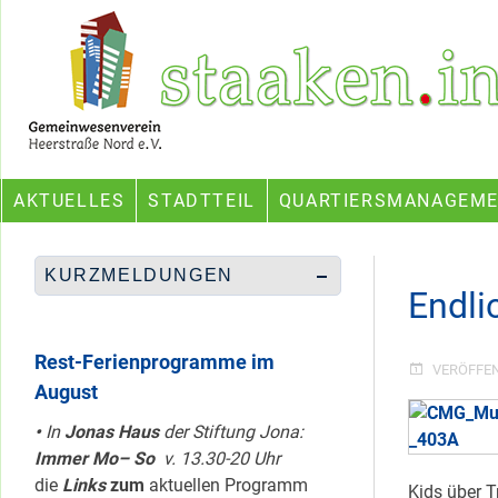
Skip
Ein Projekt des Gemeinwesenvereins Heerstraße Nord
to
content
AKTUELLES
STADTTEIL
QUARTIERSMANAGEM
KURZMELDUNGEN
Endli
Rest-Ferienprogramme im
VERÖFFE
August
•
In
Jonas Haus
der Stiftung Jona:
Immer Mo– So
v. 13.30-20 Uhr
die
Links
zum
aktuellen Programm
Kids über T