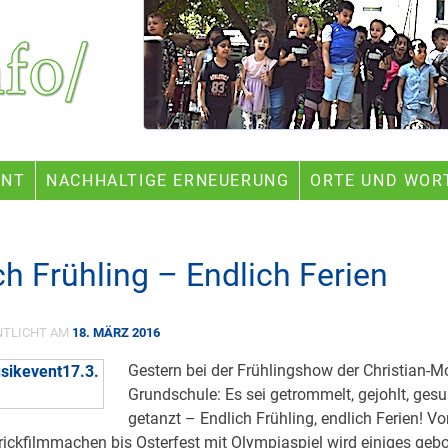
ENT
NACHHALTIGE ERNEUERUNG
ORTE UND WOR
ch Frühling – Endlich Ferien
NTLICHT AM
18. MÄRZ 2016
Gestern bei der Frühlingshow der Christian-M
Grundschule: Es sei getrommelt, gejohlt, ges
getanzt – Endlich Frühling, endlich Ferien! Vo
rickfilmmachen bis Osterfest mit Olympiaspiel wird einiges geb