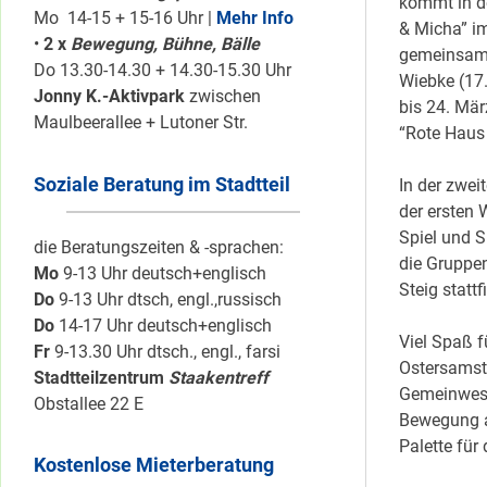
kommt in de
Mo 14-15 + 15-16 Uhr |
Mehr Info
& Micha” i
•
2 x
Bewegung, Bühne, Bälle
gemeinsam 
Do 13.30-14.30 + 14.30-15.30 Uhr
Wiebke (17.
Jonny K.-Aktivpark
zwischen
bis 24. Mär
Maulbeerallee + Lutoner Str.
“Rote Haus
Soziale Beratung im Stadtteil
In der zwei
der ersten 
Spiel und S
die Beratungszeiten & -sprachen:
die Gruppe
Mo
9-13 Uhr deutsch+englisch
Steig stattf
Do
9-13 Uhr dtsch, engl.,russisch
Do
14-17 Uhr deutsch+englisch
Viel Spaß f
Fr
9-13.30 Uhr dtsch., engl., farsi
Ostersamst
Stadtteilzentrum
Staakentreff
Gemeinwese
Obstallee 22 E
Bewegung an
Palette für
Kostenlose Mieterberatung