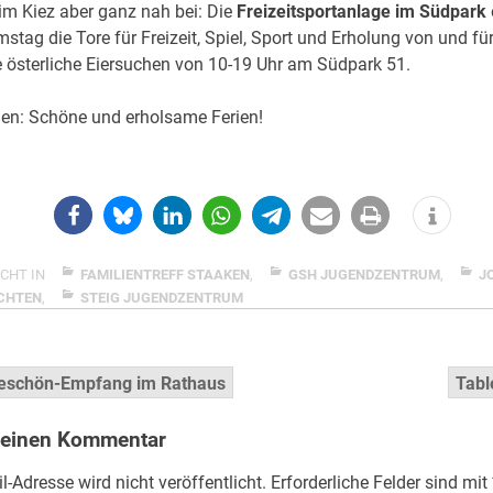
im Kiez aber ganz nah bei: Die
Freizeitsportanlage im Südpark
stag die Tore für Freizeit, Spiel, Sport und Erholung von und fü
le österliche Eiersuchen von 10-19 Uhr am Südpark 51.
en: Schöne und erholsame Ferien!
CHT IN
FAMILIENTREFF STAAKEN
,
GSH JUGENDZENTRUM
,
J
CHTEN
,
STEIG JUGENDZENTRUM
snavigation
eschön-Empfang im Rathaus
Tabl
 einen Kommentar
l-Adresse wird nicht veröffentlicht.
Erforderliche Felder sind mit