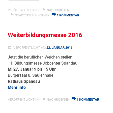
ein
Tag
VERÖFFENTLICHT IN
NACHRICHTEN
,
ZU
zu!”
STADTTEILBIBLIOTHEK
1 KOMMENTAR
STADTTEILBIBLIOTHE
</span
EIN
TAG
Weiterbildungsmesse 2016
ZU!
VERÖFFENTLICHT AM
22. JANUAR 2016
Jetzt die beruflichen Weichen stellen!
11. Bildungsmesse Jobcenter Spandau
Mi 27. Januar 9 bis 15 Uhr
Bürgersaal u. Säulenhalle
Rathaus Spandau
Mehr Info
ZU
VERÖFFENTLICHT IN
NACHRICHTEN
1 KOMMENTAR
WEITERB
2016