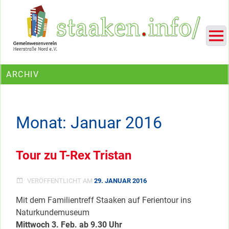
Skip
Ein Projekt des Gemeinwesenvereins Heerstraße Nord
to
content
ARCHIV
Monat:
Januar 2016
Tour zu T-Rex Tristan
VERÖFFENTLICHT AM
29. JANUAR 2016
Mit dem Familientreff Staaken auf Ferientour ins
Naturkundemuseum
Mittwoch 3. Feb. ab 9.30 Uhr