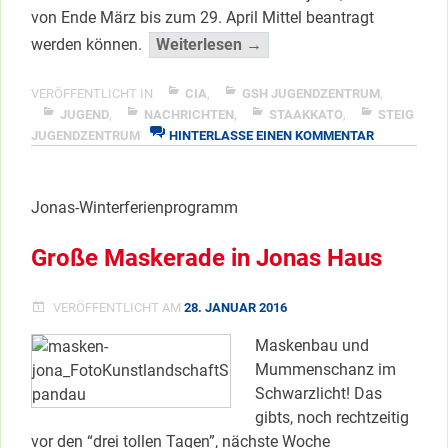
von Ende März bis zum 29. April Mittel beantragt
“Förderung
werden können.
Weiterlesen →
von
Jugend-
VERÖFFENTLICHT IN
CIA
,
GSH JUGENDZENTRUM
,
Projekten”
JUGEND
,
NACHRICHTEN
,
STAAKKATO
,
STEIG
ZU
JUGENDZENTRUM
HINTERLASSE EINEN KOMMENTAR
</span
FÖRDERUNG
VON
JUGEND-
Jonas-Winterferienprogramm
PROJEKTEN
Große Maskerade in Jonas Haus
VERÖFFENTLICHT AM
28. JANUAR 2016
Maskenbau und
Mummenschanz im
Schwarzlicht! Das
gibts, noch rechtzeitig
vor den “drei tollen Tagen”, nächste Woche