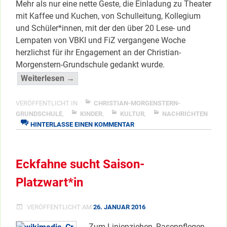
Mehr als nur eine nette Geste, die Einladung zu Theater
mit Kaffee und Kuchen, von Schulleitung, Kollegium
und Schüler*innen, mit der den über 20 Lese- und
Lernpaten von VBKI und FiZ vergangene Woche
herzlichst für ihr Engagement an der Christian-
Morgenstern-Grundschule gedankt wurde.
“Märchenhaftes
Weiterlesen →
Dankeschön
für
VERÖFFENTLICHT IN
CHRISTIAN-MORGENSTERN-
Paten”
GRUNDSCHULE
,
KINDER
,
KULTUR
,
NACHRICHTEN
ZU
HINTERLASSE EINEN KOMMENTAR
</span
MÄRCHENHAFTES
DANKESCHÖN
FÜR
Eckfahne sucht Saison-
PATEN
Platzwart*in
VERÖFFENTLICHT AM
26. JANUAR 2016
Zum Linienziehen, Rasenpflegen,