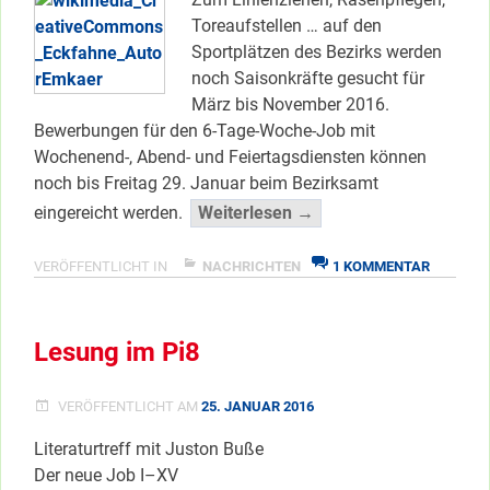
Toreaufstellen … auf den
Sportplätzen des Bezirks werden
noch Saisonkräfte gesucht für
März bis November 2016.
Bewerbungen für den 6-Tage-Woche-Job mit
Wochenend-, Abend- und Feiertagsdiensten können
noch bis Freitag 29. Januar beim Bezirksamt
“Eckfahne
eingereicht werden.
Weiterlesen →
sucht
Saison-
ZU
VERÖFFENTLICHT IN
NACHRICHTEN
1 KOMMENTAR
ECKFAHN
Platzwart*in”
SUCHT
</span
SAISON-
Lesung im Pi8
PLATZWA
VERÖFFENTLICHT AM
25. JANUAR 2016
Literaturtreff mit Juston Buße
Der neue Job I–XV