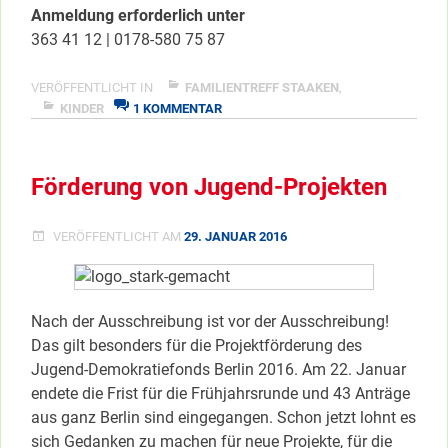
Anmeldung erforderlich unter
363 41 12 | 0178-580 75 87
VERÖFFENTLICHT IN
FAMILIENTREFF STAAKEN
,
ZU
KINDER
1 KOMMENTAR
TOUR
ZU
T-
Förderung von Jugend-Projekten
REX
TRISTAN
VERÖFFENTLICHT AM
29. JANUAR 2016
Nach der Ausschreibung ist vor der Ausschreibung!
Das gilt besonders für die Projektförderung des
Jugend-Demokratiefonds Berlin 2016. Am 22. Januar
endete die Frist für die Frühjahrsrunde und 43 Anträge
aus ganz Berlin sind eingegangen. Schon jetzt lohnt es
sich Gedanken zu machen für neue Projekte, für die