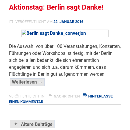
Aktionstag: Berlin sagt Danke!
VERÖFFENTLICHT AM
22. JANUAR 2016
Die Auswahl von über 100 Veranstaltungen, Konzerten,
Führungen oder Workshops ist riesig, mit der Berlin
sich bei allen bedankt, die sich ehrenamtlich
engagieren und sich u.a. darum kümmern, dass
Flüchtlinge in Berlin gut aufgenommen werden.
“Aktionstag:
Weiterlesen →
Berlin
sagt
VERÖFFENTLICHT IN
NACHRICHTEN
HINTERLASSE
ZU
EINEN KOMMENTAR
Danke!”
AKTIONSTAG:
</span
BERLIN
SAGT
Beitragsnavigation
DANKE!
Ältere Beiträge