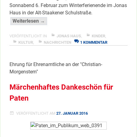
Sonnabend 6. Februar zum Winterferienende im Jonas
Haus in der Alt-Staakener Schulstraße.
“Große
Weiterlesen →
Maskerade
in
VERÖFFENTLICHT IN
JONAS HAUS
,
KINDER
,
ZU
Jonas
KULTUR
,
NACHRICHTEN
1 KOMMENTAR
GROSSE M
Haus”
ASKERADE I
</span
N J
Ehrung für Ehrenamtliche an der "Christian-
ONAS H
AUS
Morgenstern"
Märchenhaftes Dankeschön für
Paten
VERÖFFENTLICHT AM
27. JANUAR 2016