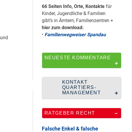
HipHop-Video: Das
66 Seiten Info, Orte, Kontakte
für
ist Mein Viertel!
Kinder, Jugendliche & Familien
gibt’s in Ämtern, Familienzentren +
hier zum download:
•
Familienwegweiser Spandau
 und
Mit Mieter-Kohle
auf Senats-Kohle
errichtet
NEUESTE KOMMENTARE
Wie Staaken zu
KONTAKT
zwei Hahnebergen
QUARTIERS-
kam
MANAGEMENT
RATGEBER RECHT
100 Jahre
Heerstraße
Falsche Enkel & falsche