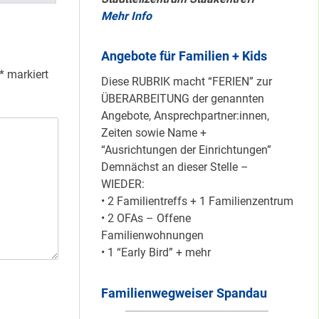
Mehr Info
Mit dem
Angebote für Familien + Kids
“Redemobil” im
*
markiert
Kiez unterwegs …
Diese RUBRIK macht “FERIEN” zur
ÜBERARBEITUNG der genannten
Angebote, Ansprechpartner:innen,
Zeiten sowie Name +
Lokale Register-
“Ausrichtungen der Einrichtungen”
Anlaufstelle in
Demnächst an dieser Stelle –
Staaken
WIEDER:
• 2 Familientreffs + 1 Familienzentrum
• 2 OFAs – Offene
Silber für
Familienwohnungen
Bildungsnetz
• 1 “Early Bird” + mehr
Heerstraße
Familienwegweiser Spandau