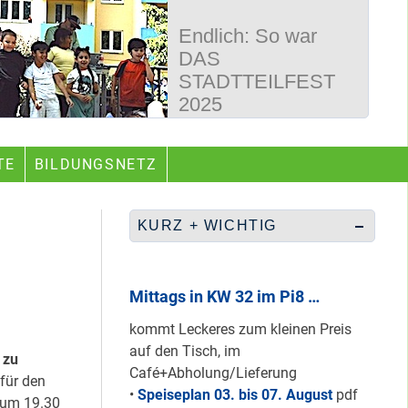
Endlich: So war
DAS
STADTTEILFEST
2025
50 Jahre
TE
BILDUNGSNETZ
Wegbereiter &
guter Begleiter …
KURZ + WICHTIG
Rüberretten was
geht & sich
Mittags in KW 32 im Pi8 …
ABSCHAFFEN!
kommt Leckeres zum kleinen Preis
auf den Tisch, im
 zu
Café+Abholung/Lieferung
für den
Nur grüne & gelbe
•
Speiseplan 03. bis 07. August
pdf
 um 19.30