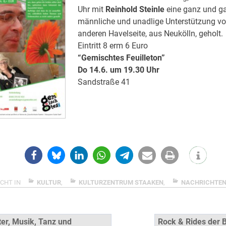
Uhr mit
Reinhold Steinle
eine ganz und ga
männliche und unadlige Unterstützung vo
anderen Havelseite, aus Neukölln, geholt.
Eintritt 8 erm 6 Euro
“Gemischtes Feuilleton”
Do 14.6. um 19.30 Uhr
Sandstraße 41
CHT IN
KULTUR
,
KULTURZENTRUM STAAKEN
,
NACHRICHTE
snavigation
er, Musik, Tanz und
Rock & Rides der