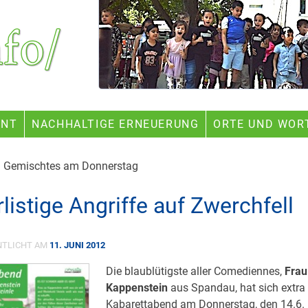
ENT
NACHHALTIGE ERNEUERUNG
ORTE UND WOR
m Gemischtes am Donnerstag
rlistige Angriffe auf Zwerchfell
NTLICHT AM
11. JUNI 2012
Die blaublütigste aller Comediennes,
Frau
Kappenstein
aus Spandau, hat sich extra 
Kabarettabend am Donnerstag, den 14.6.