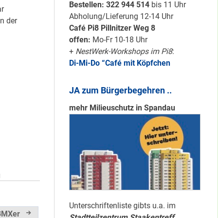
Karten für den
Bestellen: 322 94
4 514
bis 11 Uhr
r
neuen Quartiersrat
Abholung/Lieferung 12-14 Uhr
n der
2023-25 …
Café Pi8 Pillnitzer Weg 8
offen:
Mo-Fr 10-18 Uhr
+
NestWerk-Workshops im Pi8
:
Ein echtes “PLUS”
Di-Mi-Do “Café mit Köpfchen
für Heerstraße
Nord …
JA zum Bürgerbegehren ..
mehr Milieuschutz in Spandau
Staaken: Immer
schön sauber
halten!
N
Neuer Look für’s
#Nachbarschaftmachen
Unterschriftenliste gibts u.a. im
 BMXer
Stadtteilzentrum Staakentreff