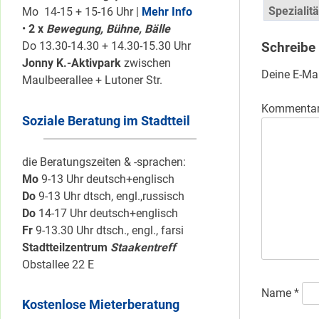
Spezialit
Mo 14-15 + 15-16 Uhr |
Mehr Info
•
2 x
Bewegung, Bühne, Bälle
Do 13.30-14.30 + 14.30-15.30 Uhr
Schreibe
Jonny K.-Aktivpark
zwischen
Deine E-Mai
Maulbeerallee + Lutoner Str.
Kommenta
Soziale Beratung im Stadtteil
die Beratungszeiten & -sprachen:
Mo
9-13 Uhr deutsch+englisch
Do
9-13 Uhr dtsch, engl.,russisch
Do
14-17 Uhr deutsch+englisch
Fr
9-13.30 Uhr dtsch., engl., farsi
Stadtteilzentrum
Staakentreff
Obstallee 22 E
Name
*
Kostenlose Mieterberatung