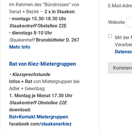
im Rahmen des “Bündnisses” von
E-Mail-Adr
Senat + Bezirk –
2 x in Staaken
:
•
montags 15.30-18.30 Uhr
Website
Staakentreff
Obstallee 22E
•
dienstags 8-10 Uhr
Mit der 
Staakentreff
Brunsbütteler D. 267
Verarbei
Mehr Info
Datensc
Rat von Kiez-Mietergruppen
• Kiezsprechstunde
Infos + Rat
von Mietergruppen bei
Adler + Gewobag:
1. Montag je Monat 17.30 Uhr
Staakentreff Obstallee 22E
download:
Rat+Kontakt Mietergruppen
facebook
.
com
/staakenerkiez