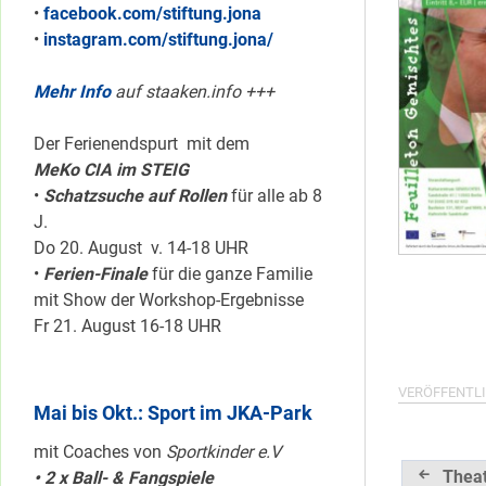
•
facebook.com/stiftung.jona
•
instagram.com/stiftung.jona/
Mehr Info
auf staaken.info +++
Der Ferienendspurt mit dem
MeKo CIA im STEIG
•
Schatzsuche auf Rollen
für alle ab 8
J.
Do 20. August v. 14-18 UHR
•
Ferien-Finale
für die ganze Familie
mit Show der Workshop-Ergebnisse
Fr 21. August 16-18 UHR
VERÖFFENTLI
Mai bis Okt.: Sport im JKA-Park
mit Coaches von
Sportkinder e.V
Beitrag
Theat
• 2 x Ball- & Fangspiele