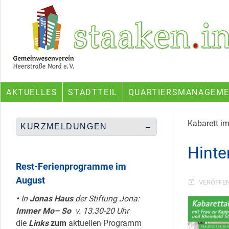
Skip
Ein Projekt des Gemeinwesenvereins Heerstraße Nord
to
content
AKTUELLES
STADTTEIL
QUARTIERSMANAGEM
Kabarett i
KURZMELDUNGEN
Hinte
Rest-Ferienprogramme im
August
VERÖFFE
•
In
Jonas Haus
der Stiftung Jona:
Immer Mo– So
v. 13.30-20 Uhr
die
Links
zum
aktuellen Programm