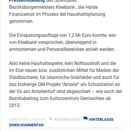
Pressemitteilung
des Spandauer
Bezirksbürgermeisters Kleebank , die Hürde
Finanzsenat im Prozess der Haushaltsplanung
genommen.
Die Einsparungsauflage von 1,2 Mi Euro konnte, wie
von Kleebank versprochen, überwiegend in
amtsinternen und Personalbereichen erzielt werden.
Also keine Hauhaltssperre, kein Nothaushalt und die
im Etat neuen bzw. zusätzlichen Mittel für Medien der
Stadtbücherei, für islamische Grabfelder und auch für
das bisherige QM-Projekt “Amalie” als Schulstation an
der Gs am Amalienhof sind abgesichert – wie auch der
Bezirksbeitrag zum Kulturzentrum Gemischtes ab
2013.
VERÖFFENTLICHT IN
NACHRICHTEN
HINTERLASSE
ZU
EINEN KOMMENTAR
SPANDAUS