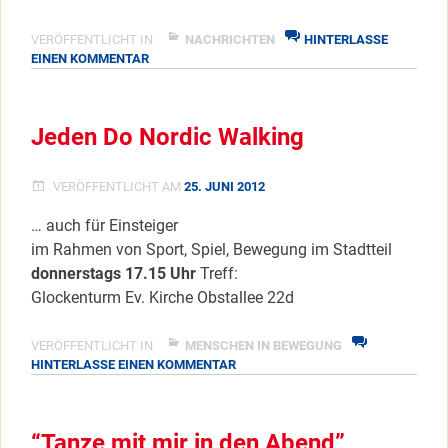
VERÖFFENTLICHT IN
NACHRICHTEN
HINTERLASSE
ZU
EINEN KOMMENTAR
STADTTEILKONFERENZ
MACHT
FERIEN
Jeden Do Nordic Walking
VERÖFFENTLICHT AM
25. JUNI 2012
… auch für Einsteiger
im Rahmen von Sport, Spiel, Bewegung im Stadtteil
donnerstags 17.15 Uhr
Treff:
Glockenturm Ev. Kirche Obstallee 22d
VERÖFFENTLICHT IN
MENSCHEN IN BEWEGUNG
ZU
HINTERLASSE EINEN KOMMENTAR
JEDEN
DO
NORDIC
“Tanze mit mir in den Abend”
WALKING