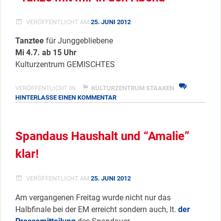
VERÖFFENTLICHT AM
25. JUNI 2012
Tanztee
für Junggebliebene
Mi 4.7. ab 15 Uhr
Kulturzentrum GEMISCHTES
VERÖFFENTLICHT IN
KULTURZENTRUM STAAKEN
ZU
HINTERLASSE EINEN KOMMENTAR
“TANZE
MIT
MIR
Spandaus Haushalt und “Amalie”
IN
DEN
klar!
ABEND”
VERÖFFENTLICHT AM
25. JUNI 2012
Am vergangenen Freitag wurde nicht nur das
Halbfinale bei der EM erreicht sondern auch, lt.
der