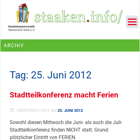
Skip
Ein Projekt des Gemeinwesenvereins Heerstraße Nord
to
content
ARCHIV
Tag:
25. Juni 2012
Stadtteilkonferenz macht Ferien
VERÖFFENTLICHT AM
25. JUNI 2012
Sowohl diesen Mittwoch die Juni- als auch die Juli-
Stadtteilkonferenz finden NICHT statt. Grund:
plötzlicher Eintritt von FERIEN.