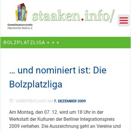
Skip
Ein Projekt des Gemeinwesenvereins Heerstraße Nord
to
content
BOLZPLATZLIGA + + +
… und nominiert ist: Die
Bolzplatzliga
VERÖFFENTLICHT AM
7. DEZEMBER 2009
Am Montag, den 07. 12. wird um 18 Uhr in der
Werkstatt der Kulturen der Berliner Integrationspreis
2009 verliehen. Die Auszeichnung geht an Vereine und