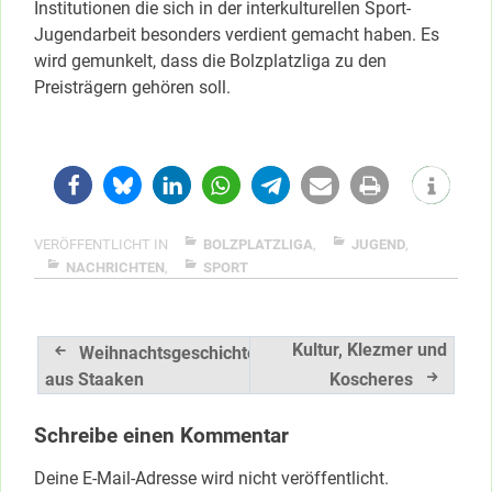
Institutionen die sich in der interkulturellen Sport-
Jugendarbeit besonders verdient gemacht haben. Es
wird gemunkelt, dass die Bolzplatzliga zu den
Preisträgern gehören soll.
VERÖFFENTLICHT IN
BOLZPLATZLIGA
,
JUGEND
,
NACHRICHTEN
,
SPORT
Beitragsnavigation
Kultur, Klezmer und
Weihnachtsgeschichte
aus Staaken
Koscheres
Schreibe einen Kommentar
Deine E-Mail-Adresse wird nicht veröffentlicht.