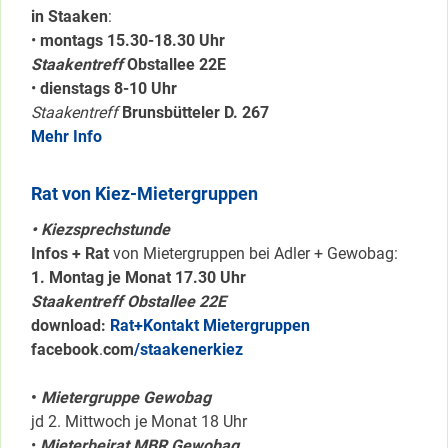
in Staaken
:
•
montags 15.30-18.30 Uhr
Staakentreff
Obstallee 22E
•
dienstags 8-10 Uhr
Staakentreff
Brunsbütteler D. 267
Mehr Info
Rat von Kiez-Mietergruppen
• Kiezsprechstunde
Infos + Rat
von Mietergruppen bei Adler + Gewobag:
1. Montag je Monat 17.30 Uhr
Staakentreff Obstallee 22E
download:
Rat+Kontakt Mietergruppen
facebook
.
com
/staakenerkiez
•
Mietergruppe Gewobag
jd 2. Mittwoch je Monat 18 Uhr
•
Mieterbeirat MBR Gewobag