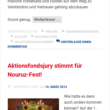
manche Vorbehalte und Hürden auf dem Weg zu
Verständnis und Vertrauen gehörig abzubauen.
“Vom
Grund genug,
Weiterlesen →
Neujahrsfest
bis
VERÖFFENTLICHT IN
FRAUEN
,
GEMEINWESENVEREIN
,
zur
KULTUR
,
NACHRICHTEN
,
QUARTIERSMANAGEMENT
HINTERLASSE EINEN
Osterfeier
ZU
KOMMENTAR
…”
VOM
</span
NEUJAHRSFEST
BIS
Aktionsfondsjury stimmt für
ZUR
OSTERFEIER
Nouruz-Fest!
…
VERÖFFENTLICHT AM
10. MÄRZ 2014
Wie hätte es denn
auch anders kommen
können? Auf der 1.