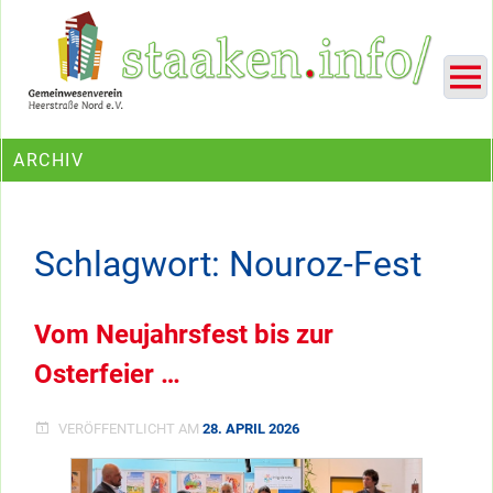
Skip
Ein Projekt des Gemeinwesenvereins Heerstraße Nord
to
content
ARCHIV
Schlagwort:
Nouroz-Fest
Vom Neujahrsfest bis zur
Osterfeier …
VERÖFFENTLICHT AM
28. APRIL 2026