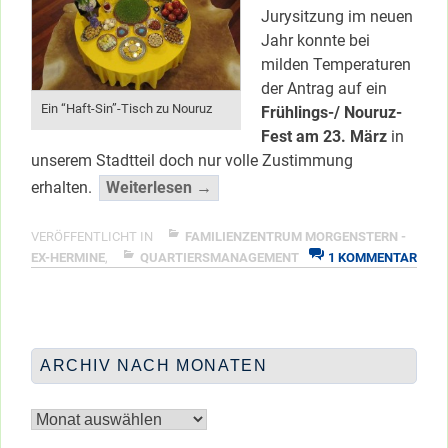
Jurysitzung im neuen
Jahr konnte bei
milden Temperaturen
der Antrag auf ein
Ein “Haft-Sin”-Tisch zu Nouruz
Frühlings-/ Nouruz-
Fest am 23. März
in
unserem Stadtteil doch nur volle Zustimmung
“Aktionsfondsjury
erhalten.
Weiterlesen →
stimmt
für
VERÖFFENTLICHT IN
FAMILIENZENTRUM MORGENSTERN -
ZU
Nouruz-
EX-HERMINE
,
QUARTIERSMANAGEMENT
1 KOMMENTAR
AKTI
Fest!”
STI
</span
FÜR
NOU
FEST
ARCHIV NACH MONATEN
Archiv
nach
Monaten