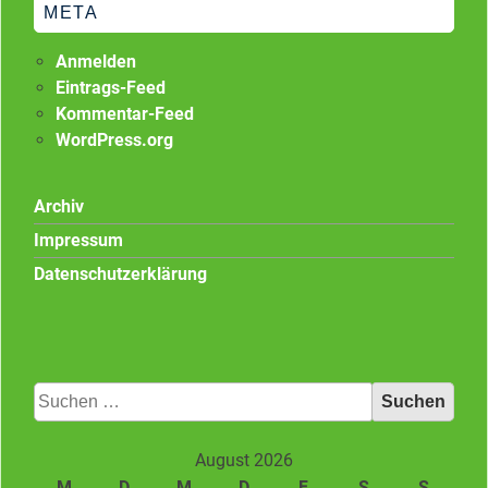
META
Anmelden
Eintrags-Feed
Kommentar-Feed
WordPress.org
Archiv
Impressum
Datenschutzerklärung
Suchen
nach:
August 2026
M
D
M
D
F
S
S