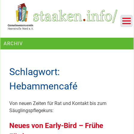
Skip
Ein Projekt des Gemeinwesenvereins Heerstraße Nord
to
content
ARCHIV
Schlagwort:
Hebammencafé
Von neuen Zeiten für Rat und Kontakt bis zum
Säuglingspflegekurs:
Neues von Early-Bird – Frühe