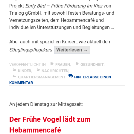
Projekt
Early Bird – Frühe Förderung im Kiez
von
Trialog gGmbH, mit sowohl festen Beratungs- und
Vernetzungszeiten, dem Hebammencafé und
individuellen Unterstützungen und Begleitungen …
Aber auch mit speziellen Kursen, wie aktuell dem
“Neues
Säuglingspflegekurs
Weiterlesen →
von
Early-
VERÖFFENTLICHT IN
FRAUEN
,
GESUNDHEIT
,
Bird
KINDER
,
NACHRICHTEN
,
QUARTIERSMANAGEMENT
HINTERLASSE EINEN
–
ZU
KOMMENTAR
Frühe
NEUES
Förderung
VON
…”
EARLY-
An jedem Dienstag zur Mittagszeit:
BIRD
</span
–
FRÜHE
Der Frühe Vogel lädt zum
FÖRDERUNG
…
Hebammencafé