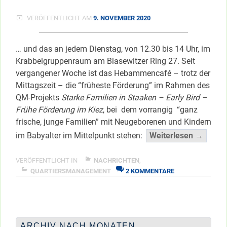
VERÖFFENTLICHT AM
9. NOVEMBER 2020
… und das an jedem Dienstag, von 12.30 bis 14 Uhr, im
Krabbelgruppenraum am Blasewitzer Ring 27. Seit
vergangener Woche ist das Hebammencafé – trotz der
Mittagszeit – die “früheste Förderung” im Rahmen des
QM-Projekts
Starke Familien in Staaken – Early Bird –
Frühe Förderung im Kiez
, bei dem vorrangig “ganz
frische, junge Familien” mit Neugeborenen und Kindern
“Der
im Babyalter im Mittelpunkt stehen:
Weiterlesen →
Frühe
Vogel
VERÖFFENTLICHT IN
NACHRICHTEN
,
ZU
lädt
QUARTIERSMANAGEMENT
2 KOMMENTARE
DER
zum
FRÜHE
Hebam
VOGEL
</spa
LÄDT
ZUM
ARCHIV NACH MONATEN