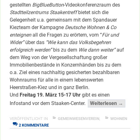
gestellten
BigBlueButton
-Videokonferenzraum des
Stadtteilzentrums Staakentreff
bietet sich die
Gelegenheit u.a. gemeinsam mit dem Spandauer
Kiezteam der Kampagne
Deutsche Wohnen & Co
enteignen
all die Fragen zu erörtern, vom “
Für und
Wider”
über das
“Wie kann das Volksbegehren
erfolgreich werden”
bis zu dem
Wie dann weiter”
auf
dem Weg von der Vergesellschaftung großer
Immobilienbestände in Konzernhänden bis zu dem
o.a. Ziel eines nachhaltig gesicherten bezahlbaren
Wohnraums für alle in einem lebenswerten
Heerstraßen-Kiez und in ganz Berlin.
Und
Freitag 19. März 15-17 Uhr
gibt es einen
“Online
Infostand vor dem Staaken-Center.
Weiterlesen →
Diskuss
zu
VERÖFFENTLICHT IN
GEMEINWESENVEREIN
,
WOHNEN
ZU
“DW
2 KOMMENTARE
ONLINE-
&
DISKUSSION