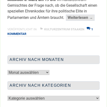
Gemischtes der Frage nach, ob die Gesellschaft einen
speziellen Ehrenkodex für ihre politische Elite in
“Ehrenk
Parlamenten und Ämtern braucht.
Weiterlesen →
für
Politike
VERÖFFENTLICHT IN
KULTURZENTRUM STAAKEN
1
ZU
KOMMENTAR
</span
EHRENKODEX
FÜR
POLITIKER/INNEN?!
ARCHIV NACH MONATEN
Archiv
nach
Monaten
ARCHIV NACH KATEGORIEN
Archiv
nach
Kategorien