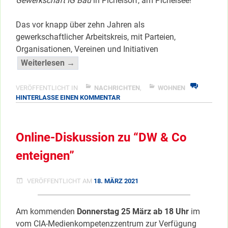
Gewerkschaft IG Bau
in Pichelsorf, am Pichelsee!
Das vor knapp über zehn Jahren als
gewerkschaftlicher Arbeitskreis, mit Parteien,
Organisationen, Vereinen und Initiativen
“Im
Weiterlesen →
Fokus:
die
VERÖFFENTLICHT IN
NACHRICHTEN
,
WOHNEN
ZU
HINTERLASSE EINEN KOMMENTAR
Wohnungs-
IM
&
FOKUS:
Mietenpolitik
DIE
Online-Diskussion zu “DW & Co
…”
WOHNUNGS-
&
</span
enteignen”
MIETENPOLITIK
…
VERÖFFENTLICHT AM
18. MÄRZ 2021
Am kommenden
Donnerstag 25 März ab 18 Uhr
im
vom CIA-Medienkompetenzzentrum zur Verfügung