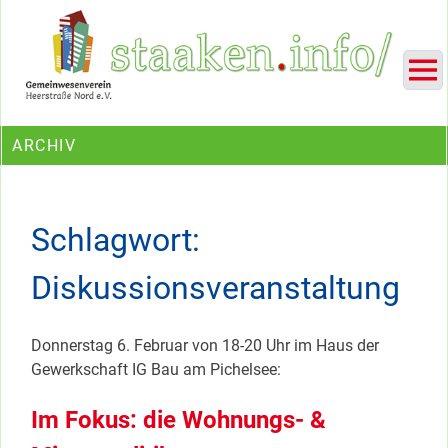
Skip
Ein Projekt des Gemeinwesenvereins Heerstraße Nord
to
content
ARCHIV
Schlagwort:
Diskussionsveranstaltung
Donnerstag 6. Februar von 18-20 Uhr im Haus der
Gewerkschaft IG Bau am Pichelsee:
Im Fokus: die Wohnungs- &