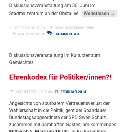
Diskussionsveranstaltung am 30. Juni im
“Thema
Stadtteilzentrum an der Obstallee.
Weiterlesen →
Sport
und
VERÖFFENTLICHT IN
GEMEINWESENVEREIN
,
ZU
Inklusio
NACHRICHTEN
1 KOMMENTAR
THEMA:
</span
SPORT
UND
Diskussionsveranstaltung im Kulturzentrum
INKLUSION
Gemischtes
Ehrenkodex für Politiker/innen?!
VERÖFFENTLICHT AM
27. FEBRUAR 2014
Angesichts von spürbarem Vertrauensverlust der
Wählerschaft in die Politik, geht der Spandauer
Bundestagsabgeordnete der SPD Swen Schulz,
zusammen mit namhaften Gästen, am kommenden
Mittwoch 5. März um 19 Uhr
im Kulturzentrum