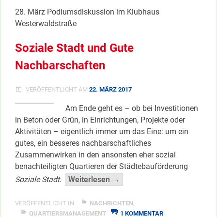
Co
ZU
28. März Podiumsdiskussion im Klubhaus
enteign
“DW
&
Westerwaldstraße
</span
CO
ENTEIGNEN”
Soziale Stadt und Gute
Nachbarschaften
VERÖFFENTLICHT AM
22. MÄRZ 2017
Am Ende geht es – ob bei Investitionen
in Beton oder Grün, in Einrichtungen, Projekte oder
Aktivitäten – eigentlich immer um das Eine: um ein
gutes, ein besseres nachbarschaftliches
Zusammenwirken in den ansonsten eher sozial
benachteiligten Quartieren der Städtebauförderung
“Soziale
Soziale Stadt
.
Weiterlesen →
Stadt
und
VERÖFFENTLICHT IN
NACHRICHTEN
,
ZU
Gute
QUARTIERSMANAGEMENT
1 KOMMENTAR