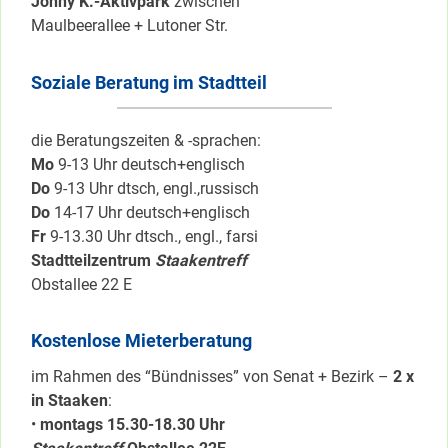
Jonny K.-Aktivpark
zwischen
Maulbeerallee + Lutoner Str.
Soziale Beratung im Stadtteil
die Beratungszeiten & -sprachen:
Mo
9-13 Uhr deutsch+englisch
Do
9-13 Uhr dtsch, engl.,russisch
Do
14-17 Uhr deutsch+englisch
Fr
9-13.30 Uhr dtsch., engl., farsi
Stadtteilzentrum
Staakentreff
Obstallee 22 E
Kostenlose Mieterberatung
im Rahmen des “Bündnisses” von Senat + Bezirk –
2 x
in Staaken
:
•
montags 15.30-18.30 Uhr