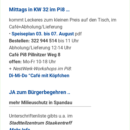
Mittags in KW 32 im Pi8 …
kommt Leckeres zum kleinen Preis auf den Tisch, im
Café+Abholung/Lieferung
•
Speiseplan 03. bis 07. August
pdf
Bestellen: 322 94
4 514
bis 11 Uhr
Abholung/Lieferung 12-14 Uhr
Café Pi8 Pillnitzer Weg 8
offen:
Mo-Fr 10-18 Uhr
+
NestWerk-Workshops im Pi8
:
Di-Mi-Do “Café mit Köpfchen
JA zum Bürgerbegehren ..
mehr Milieuschutz in Spandau
Unterschriftenliste gibts u.a. im
Stadtteilzentrum Staakentreff
Mehr Info