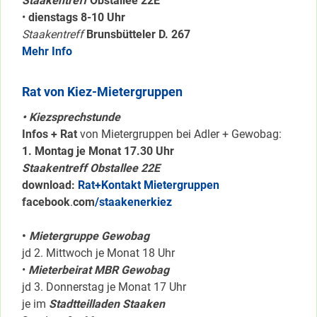
Staakentreff
Obstallee 22E
•
dienstags 8-10 Uhr
Staakentreff
Brunsbütteler D. 267
Mehr Info
Rat von Kiez-Mietergruppen
• Kiezsprechstunde
Infos + Rat
von Mietergruppen bei Adler + Gewobag:
1. Montag je Monat 17.30 Uhr
Staakentreff Obstallee 22E
download:
Rat+Kontakt Mietergruppen
facebook
.
com
/staakenerkiez
•
Mietergruppe Gewobag
jd 2. Mittwoch je Monat 18 Uhr
•
Mieterbeirat MBR Gewobag
jd 3. Donnerstag je Monat 17 Uhr
je im
Stadtteilladen Staaken