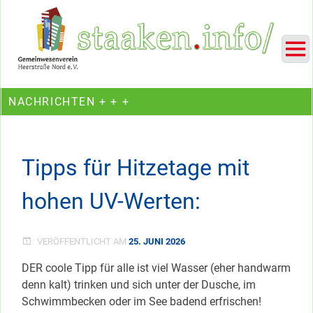
Skip
Ein Projekt des Gemeinwesenvereins Heerstraße Nord
to
content
NACHRICHTEN + + +
Tipps für Hitzetage mit
hohen UV-Werten:
VERÖFFENTLICHT AM
25. JUNI 2026
DER coole Tipp für alle ist viel Wasser (eher handwarm
denn kalt) trinken und sich unter der Dusche, im
Schwimmbecken oder im See badend erfrischen!