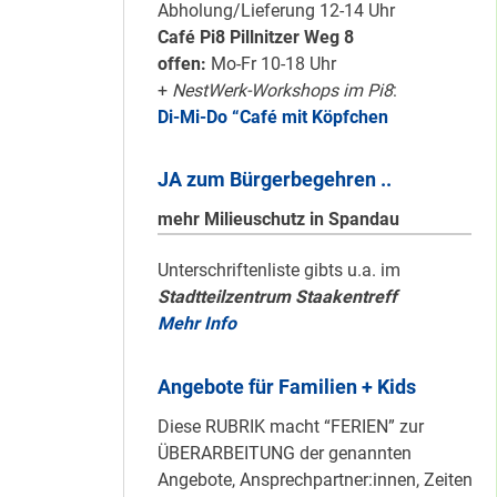
schön sauber
Abholung/Lieferung 12-14 Uhr
halten!
Café Pi8 Pillnitzer Weg 8
offen:
Mo-Fr 10-18 Uhr
+
NestWerk-Workshops im Pi8
:
Di-Mi-Do “Café mit Köpfchen
Neuer Look für’s
#Nachbarschaftmachen
JA zum Bürgerbegehren ..
mehr Milieuschutz in Spandau
Mit dem
Unterschriftenliste gibts u.a. im
Stadtteilzentrum Staakentreff
“Redemobil” im
Mehr Info
Kiez unterwegs …
Angebote für Familien + Kids
Lokale Register-
Diese RUBRIK macht “FERIEN” zur
Anlaufstelle in
ÜBERARBEITUNG der genannten
Staaken
Angebote, Ansprechpartner:innen, Zeiten