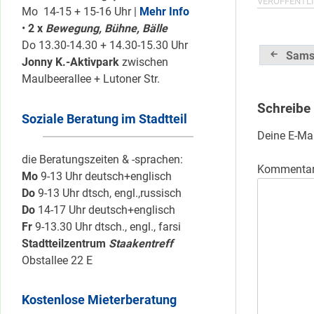
VERÖFFENTLI
Mo 14-15 + 15-16 Uhr |
Mehr Info
•
2 x
Bewegung, Bühne, Bälle
Do 13.30-14.30 + 14.30-15.30 Uhr
Beitrag
Sams
Jonny K.-Aktivpark
zwischen
Maulbeerallee + Lutoner Str.
Schreibe
Soziale Beratung im Stadtteil
Deine E-Mai
die Beratungszeiten & -sprachen:
Kommenta
Mo
9-13 Uhr deutsch+englisch
Do
9-13 Uhr dtsch, engl.,russisch
Do
14-17 Uhr deutsch+englisch
Fr
9-13.30 Uhr dtsch., engl., farsi
Stadtteilzentrum
Staakentreff
Obstallee 22 E
Kostenlose Mieterberatung