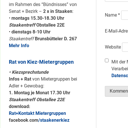
im Rahmen des “Bündnisses” von
Senat + Bezirk –
2 x in Staaken
:
Name
*
•
montags 15.30-18.30 Uhr
Staakentreff
Obstallee 22E
E-Mail-Adr
•
dienstags 8-10 Uhr
Staakentreff
Brunsbütteler D. 267
Mehr Info
Website
Rat von Kiez-Mietergruppen
Mit der 
Verarbei
• Kiezsprechstunde
Datensc
Infos + Rat
von Mietergruppen bei
Adler + Gewobag:
1. Montag je Monat 17.30 Uhr
Staakentreff Obstallee 22E
download:
Rat+Kontakt Mietergruppen
facebook
.
com
/staakenerkiez