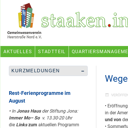
Skip
Ein Projekt des Gemeinwesenvereins Heerstraße Nord
to
content
AKTUELLES
STADTTEIL
QUARTIERSMANAGEM
KURZMELDUNGEN
Wege
Rest-Ferienprogramme im
VERÖFFE
August
• Eröffnun
•
In
Jonas Haus
der Stiftung Jona:
in der Ame
Immer Mo– So
v. 13.30-20 Uhr
und von
de
die
Links
zum
aktuellen Programm
• Sommerha