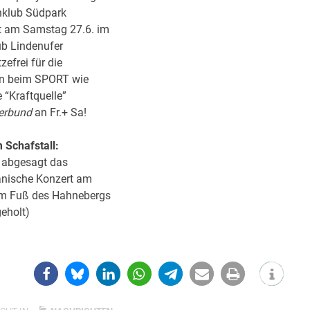
nklub Südpark
st am Samstag 27.6. im
ub Lindenufer
zefrei für die
en beim SPORT wie
e “Kraftquelle”
erbund
an Fr.+ Sa!
m Schafstall:
 abgesagt das
nische Konzert am
m Fuß des Hahnebergs
eholt)