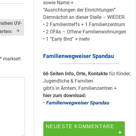
sowie Name +
“Ausrichtungen der Einrichtungen”
Demnächst an dieser Stelle – WIEDER:
Silber für
 hohen UV-
• 2 Familientreffs + 1 Familienzentrum
Bildungsnetz
rten:
• 2 OFAs – Offene Familienwohnungen
Heerstraße
• 1 “Early Bird” + mehr
Familienwegweiser Spandau
HipHop-Video: Das
*
markiert
ist Mein Viertel!
66 Seiten Info, Orte, Kontakte
für Kinder,
Jugendliche & Familien
gibt’s in Ämtern, Familienzentren +
hier zum download:
Mit Mieter-Kohle
•
Familienwegweiser Spandau
auf Senats-Kohle
errichtet
NEUESTE KOMMENTARE