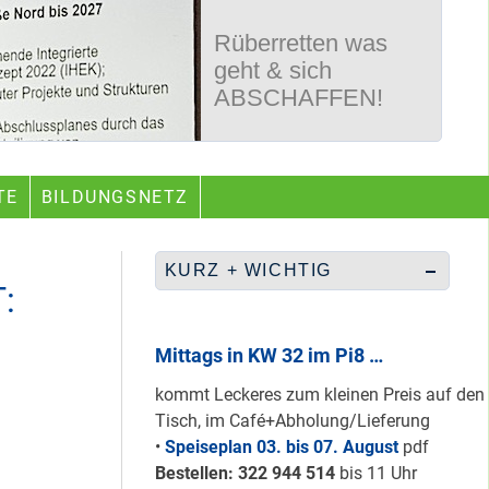
Rüberretten was
geht & sich
ABSCHAFFEN!
Nur grüne & gelbe
TE
BILDUNGSNETZ
Karten für den
neuen Quartiersrat
2023-25 …
KURZ + WICHTIG
:
Ein echtes “PLUS”
für Heerstraße
Mittags in KW 32 im Pi8 …
Nord …
kommt Leckeres zum kleinen Preis auf den
Tisch, im Café+Abholung/Lieferung
•
Speiseplan 03. bis 07. August
pdf
Staaken: Immer
Bestellen: 322 94
4 514
bis 11 Uhr