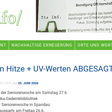
ENT
NACHHALTIGE ERNEUERUNG
ORTE UND WOR
n Hitze + UV-Werten ABGESAGT
NTLICHT AM
25. JUNI 2026
g der Seniorenwoche am Samstag 27.6.
rika-Gedemkbibliothek
r Seniorenwoche in Spandau:
usparty am Freitag 26.6.