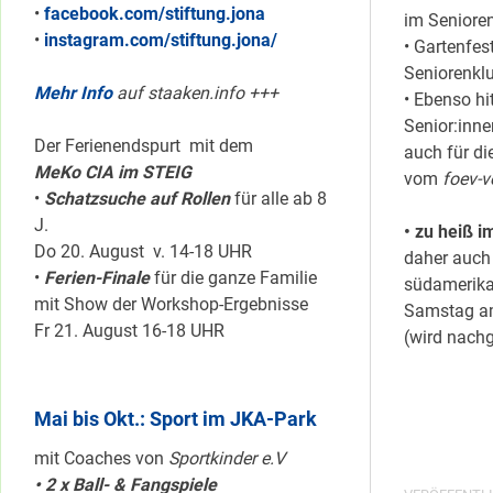
•
facebook.com/stiftung.jona
im Seniore
•
instagram.com/stiftung.jona/
• Gartenfe
Seniorenkl
Mehr Info
auf staaken.info +++
• Ebenso hit
Senior:inn
Der Ferienendspurt mit dem
auch für di
MeKo CIA im STEIG
vom
foev-v
•
Schatzsuche auf Rollen
für alle ab 8
J.
• zu heiß i
Do 20. August v. 14-18 UHR
daher auch
•
Ferien-Finale
für die ganze Familie
südamerika
mit Show der Workshop-Ergebnisse
Samstag a
Fr 21. August 16-18 UHR
(wird nachg
Mai bis Okt.: Sport im JKA-Park
mit Coaches von
Sportkinder e.V
• 2 x Ball- & Fangspiele