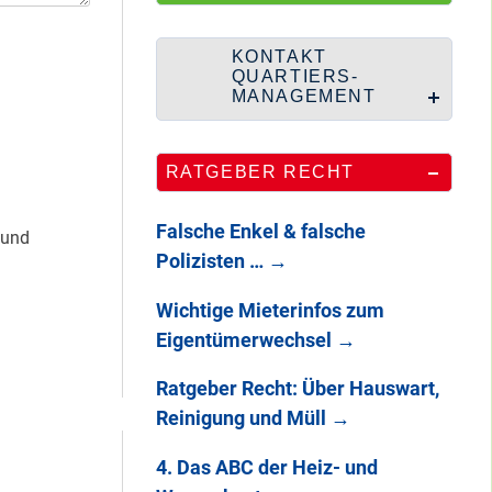
Wie Staaken zu
zwei Hahnebergen
kam
KONTAKT
QUARTIERS-
MANAGEMENT
100 Jahre
RATGEBER RECHT
Heerstraße
Falsche Enkel & falsche
 und
Polizisten …
→
Endlich: So war
Wichtige Mieterinfos zum
DAS
Eigentümerwechsel
→
STADTTEILFEST
2025
Ratgeber Recht: Über Hauswart,
Reinigung und Müll
→
4. Das ABC der Heiz- und