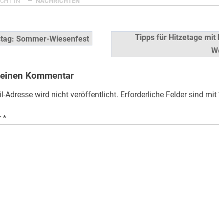
CHT IN
NACHRICHTEN
snavigation
Tipps für Hitzetage mit
tag: Sommer-Wiesenfest
We
 einen Kommentar
l-Adresse wird nicht veröffentlicht.
Erforderliche Felder sind mit
r
*