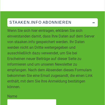
STAAKEN.INFO ABONNIEREN
Wenn Sie sich hier eintragen, erklären Sie sich
einverstanden damit, dass Ihre Daten auf dem Server
von staaken.info gespeichert werden. Ihr Daten
werden nicht an Dritte weitergegeben und
ausschließlich dazu verwendet, um Sie bei
Erscheinen neuer Beiträge auf dieser Seite zu
informieren und um unseren Newsletter zu
empfangen. Nach dem Absenden dieses Formulars
bekommen Sie eine Email zugesandt, die einen Link
enthält, mit dem Sie Ihre Anmeldung bestätigen
können.
Name