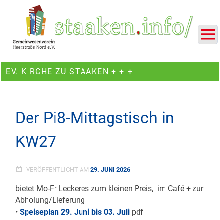
Skip
Ein Projekt des Gemeinwesenvereins Heerstraße Nord
to
content
EV. KIRCHE ZU STAAKEN + + +
Der Pi8-Mittagstisch in
KW27
VERÖFFENTLICHT AM
29. JUNI 2026
bietet Mo-Fr Leckeres zum kleinen Preis, im Café + zur
Abholung/Lieferung
•
Speiseplan 29. Juni bis 03. Juli
pdf