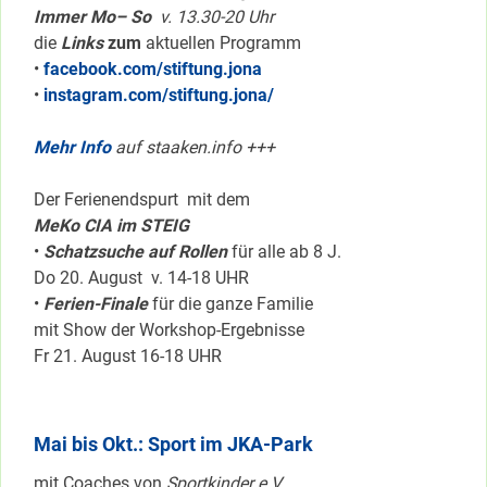
Immer Mo– So
v. 13.30-20 Uhr
die
Links
zum
aktuellen Programm
•
facebook.com/stiftung.jona
•
instagram.com/stiftung.jona/
Mehr Info
auf staaken.info +++
Der Ferienendspurt mit dem
MeKo CIA im STEIG
•
Schatzsuche auf Rollen
für alle ab 8 J.
Do 20. August v. 14-18 UHR
•
Ferien-Finale
für die ganze Familie
mit Show der Workshop-Ergebnisse
Fr 21. August 16-18 UHR
Mai bis Okt.: Sport im JKA-Park
mit Coaches von
Sportkinder e.V