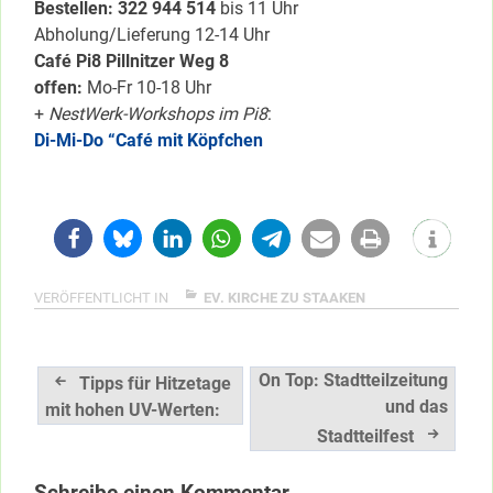
Bestellen: 322 94
4 514
bis 11 Uhr
Abholung/Lieferung 12-14 Uhr
Café Pi8 Pillnitzer Weg 8
offen:
Mo-Fr 10-18 Uhr
+
NestWerk-Workshops im Pi8
:
Di-Mi-Do “Café mit Köpfchen
VERÖFFENTLICHT IN
EV. KIRCHE ZU STAAKEN
Beitragsnavigation
On Top: Stadtteilzeitung
Tipps für Hitzetage
und das
mit hohen UV-Werten:
Stadtteilfest