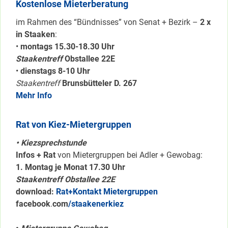
Kostenlose Mieterberatung
im Rahmen des “Bündnisses” von Senat + Bezirk –
2 x
in Staaken
:
•
montags 15.30-18.30 Uhr
Staakentreff
Obstallee 22E
•
dienstags 8-10 Uhr
Staakentreff
Brunsbütteler D. 267
Mehr Info
Rat von Kiez-Mietergruppen
• Kiezsprechstunde
Infos + Rat
von Mietergruppen bei Adler + Gewobag:
1. Montag je Monat 17.30 Uhr
Staakentreff Obstallee 22E
download:
Rat+Kontakt Mietergruppen
facebook
.
com
/staakenerkiez