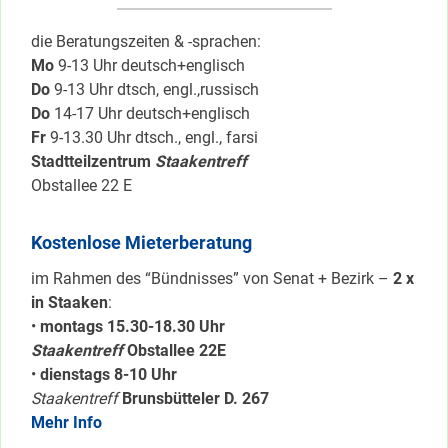
die Beratungszeiten & -sprachen:
Mo
9-13 Uhr deutsch+englisch
Do
9-13 Uhr dtsch, engl.,russisch
Do
14-17 Uhr deutsch+englisch
Fr
9-13.30 Uhr dtsch., engl., farsi
Stadtteilzentrum
Staakentreff
Obstallee 22 E
Kostenlose Mieterberatung
im Rahmen des “Bündnisses” von Senat + Bezirk –
2 x
in Staaken
:
•
montags 15.30-18.30 Uhr
Staakentreff
Obstallee 22E
•
dienstags 8-10 Uhr
Staakentreff
Brunsbütteler D. 267
Mehr Info