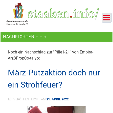
Skip
Ein Projekt des Gemeinwesenvereins Heerstraße Nord
to
content
NACHRICHTEN + + +
Noch ein Nachschlag zur "Pille1-21" von Empira-
Arz8PropCo-talyo:
März-Putzaktion doch nur
ein Strohfeuer?
VERÖFFENTLICHT AM
21. APRIL 2022