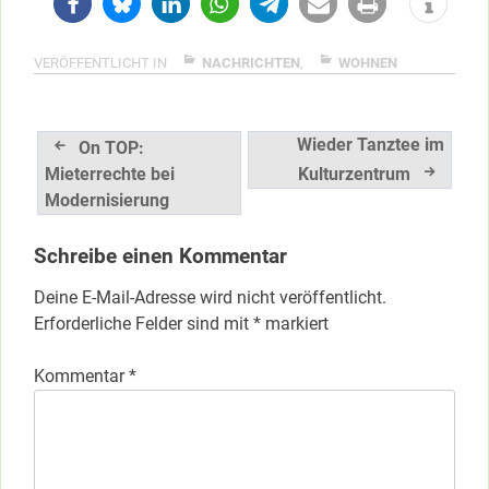
VERÖFFENTLICHT IN
NACHRICHTEN
,
WOHNEN
Beitragsnavigation
Wieder Tanztee im
On TOP:
Mieterrechte bei
Kulturzentrum
Modernisierung
Schreibe einen Kommentar
Deine E-Mail-Adresse wird nicht veröffentlicht.
Erforderliche Felder sind mit
*
markiert
Kommentar
*