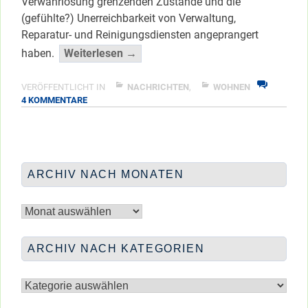
Verwahrlosung grenzenden Zustände und die
(gefühlte?) Unerreichbarkeit von Verwaltung,
Reparatur- und Reinigungsdiensten angeprangert
“Von
haben.
Weiterlesen →
Vernachlässigung
zur
VERÖFFENTLICHT IN
NACHRICHTEN
,
WOHNEN
ZU
4 KOMMENTARE
Vollsanierung”
VON
</span
VERNACHLÄSSIGUNG
ZUR
VOLLSANIERUNG
ARCHIV NACH MONATEN
Archiv
nach
Monaten
ARCHIV NACH KATEGORIEN
Archiv
nach
Kategorien