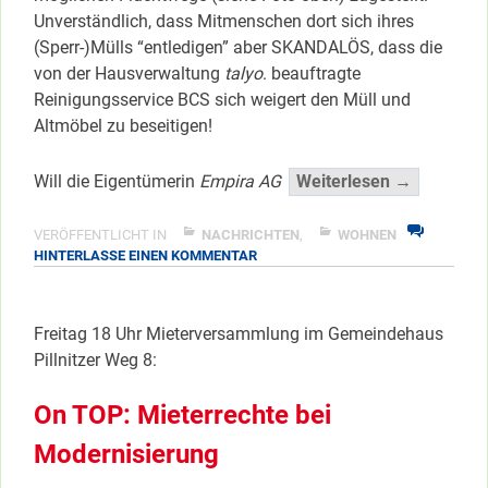
Unverständlich, dass Mitmenschen dort sich ihres
(Sperr-)Mülls “entledigen” aber SKANDALÖS, dass die
von der Hausverwaltung
talyo
. beauftragte
Reinigungsservice BCS sich weigert den Müll und
Altmöbel zu beseitigen!
“März-
Will die Eigentümerin
Empira AG
Weiterlesen →
Putzaktio
doch
VERÖFFENTLICHT IN
NACHRICHTEN
,
WOHNEN
ZU
HINTERLASSE EINEN KOMMENTAR
nur
MÄRZ-
ein
PUTZAKTION
Strohfeue
DOCH
Freitag 18 Uhr Mieterversammlung im Gemeindehaus
</span
NUR
Pillnitzer Weg 8:
EIN
STROHFEUER?
On TOP: Mieterrechte bei
Modernisierung