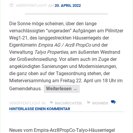
VERÖFFENTLICHT AM
20. APRIL 2022
Die Sonne möge scheinen, über den lange
vernachlässigten “ungeraden” Aufgängen am Pillnitzer
Weg1-21, des langgestreckten Häuserriegels der
Eigentümerin
Empira AG / Arz8 PropCo
und der
Verwaltung
Talyo Properties
, am äußersten Westrand
der Großwohnsiedlung. Vor allem auch im Zuge der
angekündigten Sanierungen und Modernisierungen,
die ganz oben auf der Tagesordnung stehen, der
Mieterversammlung am Freitag 22. April um 18 Uhr im
“On
Gemeindehaus.
Weiterlesen →
TOP:
Mieterrechte
VERÖFFENTLICHT IN
NACHRICHTEN
,
WOHNEN
ZU
HINTERLASSE EINEN KOMMENTAR
bei
ON
Modernisierung”
TOP:
</span
MIETERRECHTE
Neues vom Empira-Arz8PropCo-Talyo-Häuserriegel
BEI