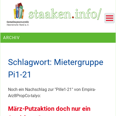
Skip
Ein Projekt des Gemeinwesenvereins Heerstraße Nord
to
content
ARCHIV
Schlagwort:
Mietergruppe
Pi1-21
Noch ein Nachschlag zur "Pille1-21" von Empira-
Arz8PropCo-talyo:
März-Putzaktion doch nur ein