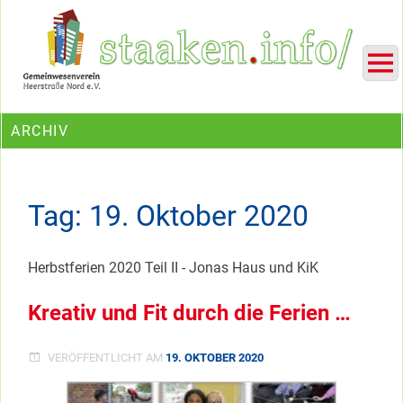
Skip
Ein Projekt des Gemeinwesenvereins Heerstraße Nord
to
content
ARCHIV
Tag:
19. Oktober 2020
Herbstferien 2020 Teil II - Jonas Haus und KiK
Kreativ und Fit durch die Ferien …
VERÖFFENTLICHT AM
19. OKTOBER 2020