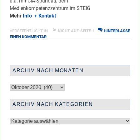
u.a. mit CIA-Spandau, dem
Medienkompetenzzentrum im STEIG
Mehr
Info
+ Kontakt
VERÖFFENTLICHT IN
NICHT-AUF-SEITE-1
HINTERLASSE
ZU
EINEN KOMMENTAR
ZOCKEN
TINKERN
TÜFTELN
ARCHIV NACH MONATEN
Archiv
nach
Monaten
ARCHIV NACH KATEGORIEN
Archiv
nach
Kategorien