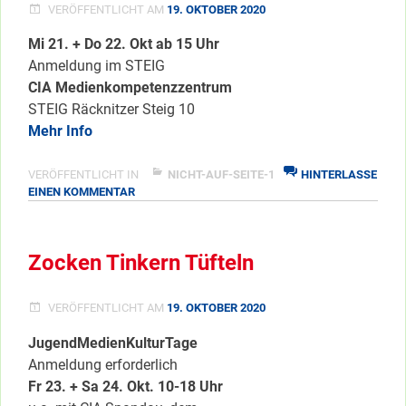
VERÖFFENTLICHT AM
19. OKTOBER 2020
…
Mi 21. + Do 22. Okt ab 15 Uhr
Anmeldung im STEIG
CIA Medienkompetenzzentrum
STEIG Räcknitzer Steig 10
Mehr Info
VERÖFFENTLICHT IN
NICHT-AUF-SEITE-1
HINTERLASSE
ZU
EINEN KOMMENTAR
WORKSHOP
LIEBE+BEZIEHUNG
Zocken Tinkern Tüfteln
VERÖFFENTLICHT AM
19. OKTOBER 2020
JugendMedienKulturTage
Anmeldung erforderlich
Fr 23. + Sa 24. Okt. 10-18 Uhr