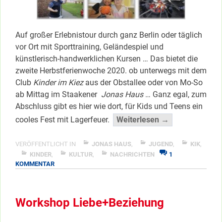
Auf großer Erlebnistour durch ganz Berlin oder täglich
vor Ort mit Sporttraining, Geländespiel und
künstlerisch-handwerklichen Kursen … Das bietet die
zweite Herbstferienwoche 2020. ob unterwegs mit dem
Club
Kinder im Kiez
aus der Obstallee oder von Mo-So
ab Mittag im Staakener
Jonas Haus
… Ganz egal, zum
Abschluss gibt es hier wie dort, für Kids und Teens ein
“Kreativ
cooles Fest mit Lagerfeuer.
Weiterlesen →
und
Fit
VERÖFFENTLICHT IN
JONAS HAUS
,
JUGEND
,
KIK
,
durch
KINDER
,
KULTUR
,
NACHRICHTEN
1
ZU
KOMMENTAR
die
KREATIV
Ferien
UND
…”
FIT
Workshop Liebe+Beziehung
DURCH
</span
DIE
FERIEN