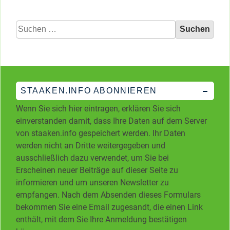
Suchen
nach:
STAAKEN.INFO ABONNIEREN
Wenn Sie sich hier eintragen, erklären Sie sich
einverstanden damit, dass Ihre Daten auf dem Server
von staaken.info gespeichert werden. Ihr Daten
werden nicht an Dritte weitergegeben und
ausschließlich dazu verwendet, um Sie bei
Erscheinen neuer Beiträge auf dieser Seite zu
informieren und um unseren Newsletter zu
empfangen. Nach dem Absenden dieses Formulars
bekommen Sie eine Email zugesandt, die einen Link
enthält, mit dem Sie Ihre Anmeldung bestätigen