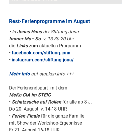
Rest-Ferienprogramme im August
•
In
Jonas Haus
der Stiftung Jona:
Immer Mo– So
v. 13.30-20 Uhr
die
Links
zum
aktuellen Programm
•
facebook.com/stiftung.jona
•
instagram.com/stiftung.jona/
Mehr Info
auf staaken.info +++
Der Ferienendspurt mit dem
MeKo CIA im STEIG
•
Schatzsuche auf Rollen
für alle ab 8 J.
Do 20. August v. 14-18 UHR
•
Ferien-Finale
für die ganze Familie
mit Show der Workshop-Ergebnisse
Fr 21. August 16-18 UHR