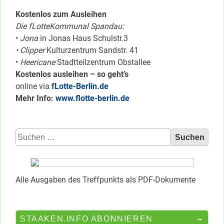
Kostenlos zum Ausleihen
Die fLotteKommunal Spandau:
•
Jona
in Jonas Haus Schulstr.3
• Clipper
Kulturzentrum Sandstr. 41
•
Heericane
Stadtteilzentrum Obstallee
Kostenlos ausleihen – so geht’s
online via
fLotte-Berlin.de
Mehr Info:
www.flotte-berlin.de
Suchen
nach:
Alle Ausgaben des Treffpunkts als PDF-Dokumente
STAAKEN.INFO ABONNIEREN