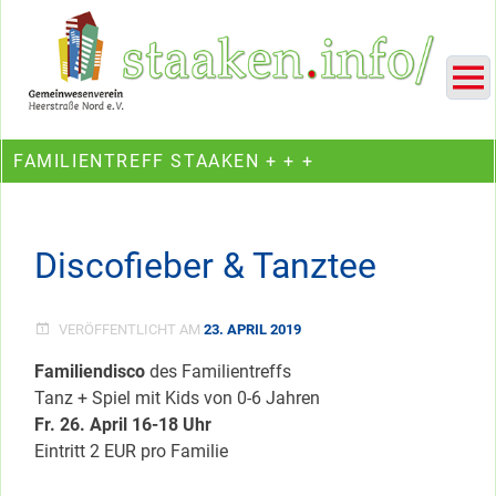
Skip
Ein Projekt des Gemeinwesenvereins Heerstraße Nord
to
content
FAMILIENTREFF STAAKEN + + +
Discofieber & Tanztee
VERÖFFENTLICHT AM
23. APRIL 2019
Familiendisco
des Familientreffs
Tanz + Spiel mit Kids von 0-6 Jahren
Fr. 26. April 16-18 Uhr
Eintritt 2 EUR pro Familie