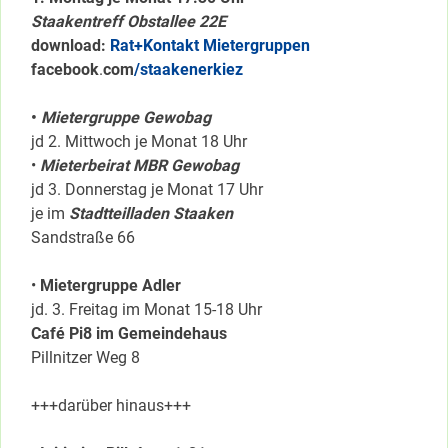
Staakentreff Obstallee 22E
download:
Rat+Kontakt Mietergruppen
facebook
.
com
/staakenerkiez
•
Mietergruppe Gewobag
jd 2. Mittwoch je Monat 18 Uhr
•
Mieterbeirat MBR Gewobag
jd 3. Donnerstag je Monat 17 Uhr
je im
Stadtteilladen Staaken
Sandstraße 66
•
Mietergruppe Adler
jd. 3. Freitag im Monat 15-18 Uhr
Café Pi8 im Gemeindehaus
Pillnitzer Weg 8
+++darüber hinaus+++