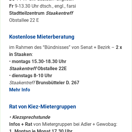
Fr
9-13.30 Uhr dtsch., engl., farsi
Stadtteilzentrum
Staakentreff
Obstallee 22 E
Kostenlose Mieterberatung
im Rahmen des “Bündnisses” von Senat + Bezirk –
2 x
in Staaken
:
•
montags 15.30-18.30 Uhr
Staakentreff
Obstallee 22E
•
dienstags 8-10 Uhr
Staakentreff
Brunsbütteler D. 267
Mehr Info
Rat von Kiez-Mietergruppen
• Kiezsprechstunde
Infos + Rat
von Mietergruppen bei Adler + Gewobag:
1. Montag je Monat 17.30 Uhr