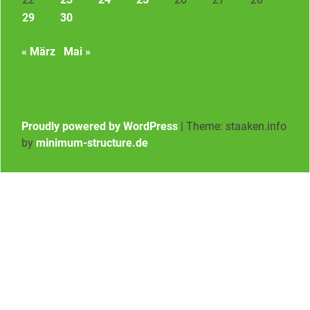
29
30
« März
Mai »
Proudly powered by WordPress
|
Theme: staaken.info
by
minimum-structure.de