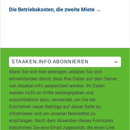
Die Betriebskosten, die zweite Miete
→
STAAKEN.INFO ABONNIEREN
Wenn Sie sich hier eintragen, erklären Sie sich
einverstanden damit, dass Ihre Daten auf dem Server
von staaken.info gespeichert werden. Ihr Daten
werden nicht an Dritte weitergegeben und
ausschließlich dazu verwendet, um Sie bei
Erscheinen neuer Beiträge auf dieser Seite zu
informieren und um unseren Newsletter zu
empfangen. Nach dem Absenden dieses Formulars
bekommen Sie eine Email zugesandt, die einen Link