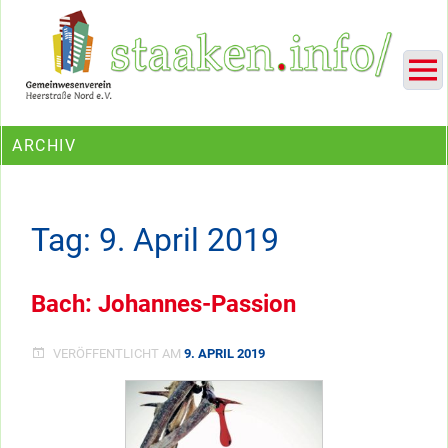
Skip
Ein Projekt des Gemeinwesenvereins Heerstraße Nord
to
content
ARCHIV
Tag:
9. April 2019
Bach: Johannes-Passion
VERÖFFENTLICHT AM
9. APRIL 2019