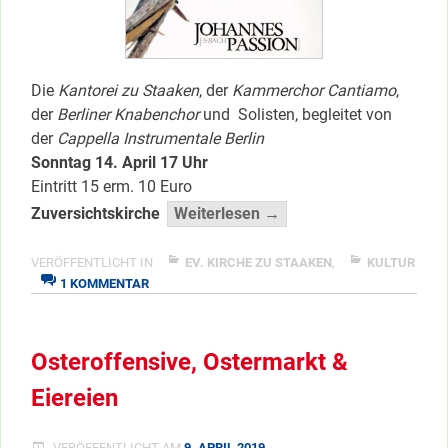
Die
Kantorei zu Staaken
, der
Kammerchor Cantiamo
,
der
Berliner Knabenchor
und Solisten, begleitet von
der
Cappella Instrumentale Berlin
Sonntag 14. April 17 Uhr
Eintritt 15 erm. 10 Euro
“Bach:
Zuversichtskirche
Weiterlesen →
Johannes-
Passion”
VERÖFFENTLICHT IN
EV. KIRCHE ZU STAAKEN
,
KULTUR
ZU
</span
1 KOMMENTAR
BACH:
JOHANNES-
PASSION
Osteroffensive, Ostermarkt &
Eiereien
VERÖFFENTLICHT AM
9. APRIL 2019