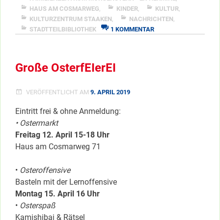
HAUS AM COSMARWEG
,
KINDER
,
KULTUR
,
</span
KULTURZENTRUM STAAKEN
,
NACHRICHTEN
,
ZU
STADTTEILBIBLIOTHEK
1 KOMMENTAR
OSTEROFFENSIVE,
OSTERMARKT
&
Große OsterfEIerEI
EIEREIEN
VERÖFFENTLICHT AM
9. APRIL 2019
Eintritt frei & ohne Anmeldung:
• Ostermarkt
Freitag 12. April 15-18 Uhr
Haus am Cosmarweg 71
•
Osteroffensive
Basteln mit der Lernoffensive
Montag 15. April 16 Uhr
•
Osterspaß
Kamishibai & Rätsel