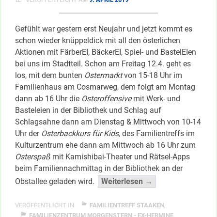
Gefühlt war gestern erst Neujahr und jetzt kommt es
schon wieder knüppeldick mit all den österlichen
Aktionen mit FärberEI, BäckerEI, Spiel- und BastelEIen
bei uns im Stadtteil. Schon am Freitag 12.4. geht es
los, mit dem bunten
Ostermarkt
von 15-18 Uhr im
Familienhaus am Cosmarweg, dem folgt am Montag
dann ab 16 Uhr die
Osteroffensive
mit Werk- und
Basteleien in der Bibliothek und Schlag auf
Schlagsahne dann am Dienstag & Mittwoch von 10-14
Uhr der
Osterbackkurs für Kids,
des Familientreffs im
Kulturzentrum ehe dann am Mittwoch ab 16 Uhr zum
Osterspaß
mit Kamishibai-Theater und Rätsel-Apps
beim Familiennachmittag in der Bibliothek an der
“Osteroffensive,
Obstallee geladen wird.
Weiterlesen →
Ostermarkt
&
VERÖFFENTLICHT IN
FAMILIENTREFF STAAKEN
,
Eiereien”
FAMILIENZENTRUM MORGENSTERN - EX-HERMINE
,