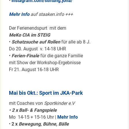
•
instagram.com/stiftung.jona/
Mehr Info
auf staaken.info +++
Der Ferienendspurt mit dem
MeKo CIA im STEIG
•
Schatzsuche auf Rollen
für alle ab 8 J.
Do 20. August v. 14-18 UHR
•
Ferien-Finale
für die ganze Familie
mit Show der Workshop-Ergebnisse
Fr 21. August 16-18 UHR
Mai bis Okt.: Sport im JKA-Park
mit Coaches von
Sportkinder e.V
• 2 x Ball- & Fangspiele
Mo 14-15 + 15-16 Uhr |
Mehr Info
•
2 x
Bewegung, Bühne, Bälle