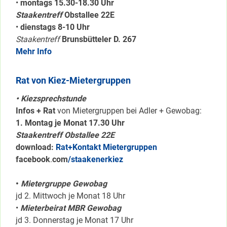
•
montags 15.30-18.30 Uhr
Staakentreff
Obstallee 22E
•
dienstags 8-10 Uhr
Staakentreff
Brunsbütteler D. 267
Mehr Info
Rat von Kiez-Mietergruppen
• Kiezsprechstunde
Infos + Rat
von Mietergruppen bei Adler + Gewobag:
1. Montag je Monat 17.30 Uhr
Staakentreff Obstallee 22E
download:
Rat+Kontakt Mietergruppen
facebook
.
com
/staakenerkiez
•
Mietergruppe Gewobag
jd 2. Mittwoch je Monat 18 Uhr
•
Mieterbeirat MBR Gewobag
jd 3. Donnerstag je Monat 17 Uhr