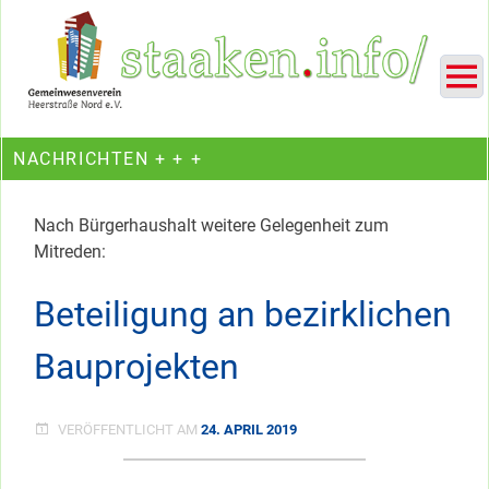
Skip
Ein Projekt des Gemeinwesenvereins Heerstraße Nord
to
content
NACHRICHTEN + + +
Nach Bürgerhaushalt weitere Gelegenheit zum
Mitreden:
Beteiligung an bezirklichen
Bauprojekten
VERÖFFENTLICHT AM
24. APRIL 2019