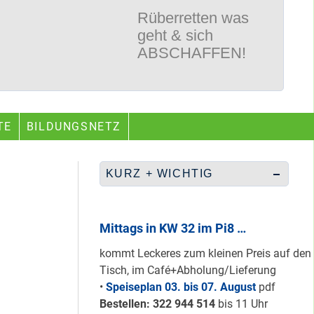
Nur grüne & gelbe
Karten für den
neuen Quartiersrat
2023-25 …
Ein echtes “PLUS”
TE
BILDUNGSNETZ
für Heerstraße
Nord …
KURZ + WICHTIG
Staaken: Immer
Mittags in KW 32 im Pi8 …
schön sauber
halten!
kommt Leckeres zum kleinen Preis auf den
Tisch, im Café+Abholung/Lieferung
•
Speiseplan 03. bis 07. August
pdf
Bestellen: 322 94
4 514
bis 11 Uhr
Neuer Look für’s