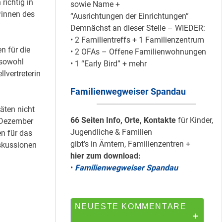
richtig in
sowie Name +
*innen des
“Ausrichtungen der Einrichtungen”
Demnächst an dieser Stelle – WIEDER:
HipHop-Video: Das
• 2 Familientreffs + 1 Familienzentrum
ist Mein Viertel!
n für die
• 2 OFAs – Offene Familienwohnungen
 sowohl
• 1 “Early Bird” + mehr
llvertreterin
Familienwegweiser Spandau
Mit Mieter-Kohle
äten nicht
auf Senats-Kohle
66 Seiten Info, Orte, Kontakte
für Kinder,
m Dezember
errichtet
Jugendliche & Familien
n für das
gibt’s in Ämtern, Familienzentren +
skussionen
hier zum download:
Wie Staaken zu
•
Familienwegweiser Spandau
zwei Hahnebergen
kam
NEUESTE KOMMENTARE