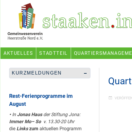
Skip
Ein Projekt des Gemeinwesenvereins Heerstraße Nord
to
content
AKTUELLES
STADTTEIL
QUARTIERSMANAGEM
KURZMELDUNGEN
Quarti
Rest-Ferienprogramme im
VERÖFFE
August
•
In
Jonas Haus
der Stiftung Jona:
Immer Mo– So
v. 13.30-20 Uhr
die
Links
zum
aktuellen Programm