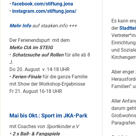
•
facebook.com/stiftung.jona
•
instagram.com/stiftung.jona/
Es kann eng
Mehr Info
auf staaken.info +++
der
Stadtte
Vertreter*
Der Ferienendspurt mit dem
Einrichtung
MeKo CIA im STEIG
und Soziale
•
Schatzsuche auf Rollen
für alle ab 8
Kirchengem
J.
Do 20. August v. 14-18 UHR
Aber enger
•
Ferien-Finale
für die ganze Familie
Herausforde
mit Show der Workshop-Ergebnisse
Familien” 
Fr 21. August 16-18 UHR
Aller Anfan
darum geht,
Mai bis Okt.: Sport im JKA-Park
Großwohnsi
Paragrafen
mit Coaches von
Sportkinder e.V
• 2 x Ball- & Fangspiele