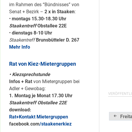
im Rahmen des “Bündnisses” von
Senat + Bezirk –
2 x in Staaken
:
•
montags 15.30-18.30 Uhr
Staakentreff
Obstallee 22E
•
dienstags 8-10 Uhr
Staakentreff
Brunsbütteler D. 267
Mehr Info
Rat von Kiez-Mietergruppen
• Kiezsprechstunde
Infos + Rat
von Mietergruppen bei
Adler + Gewobag:
VERÖFFENTLI
1. Montag je Monat 17.30 Uhr
Staakentreff Obstallee 22E
download:
Beitrag
Freit
Rat+Kontakt Mietergruppen
facebook
.
com
/staakenerkiez