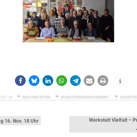
CHT IN
NACHRICHTEN
,
QUARTIERSMANAGEMENT
,
QUARTIE
snavigation
Werkstatt Vielfalt – P
ag 16. Nov. 18 Uhr