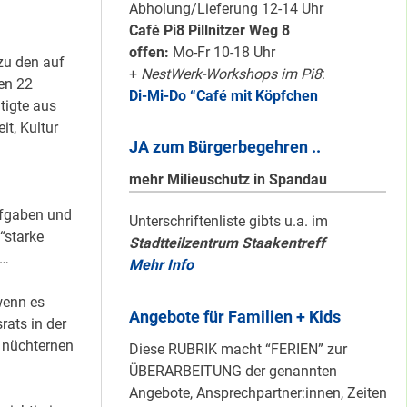
Abholung/Lieferung 12-14 Uhr
#Nachbarschaftmachen
Café Pi8 Pillnitzer Weg 8
offen:
Mo-Fr 10-18 Uhr
zu den auf
+
NestWerk-Workshops im Pi8
:
en 22
Di-Mi-Do “Café mit Köpfchen
tigte aus
Mit dem
t, Kultur
“Redemobil” im
JA zum Bürgerbegehren ..
Kiez unterwegs …
mehr Milieuschutz in Spandau
ufgaben und
Unterschriftenliste gibts u.a. im
Lokale Register-
“starke
Stadtteilzentrum Staakentreff
Anlaufstelle in
 …
Mehr Info
Staaken
wenn es
Angebote für Familien + Kids
rats in der
 nüchternen
Diese RUBRIK macht “FERIEN” zur
Silber für
ÜBERARBEITUNG der genannten
Bildungsnetz
Angebote, Ansprechpartner:innen, Zeiten
Heerstraße