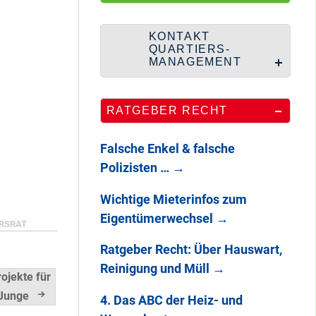
100 Jahre
Heerstraße
KONTAKT
QUARTIERS-
MANAGEMENT
Endlich: So war
RATGEBER RECHT
DAS
STADTTEILFEST
Falsche Enkel & falsche
2025
Polizisten …
→
Wichtige Mieterinfos zum
Eigentümerwechsel
→
RSRAT
Ratgeber Recht: Über Hauswart,
Reinigung und Müll
→
rojekte für
Junge
4. Das ABC der Heiz- und