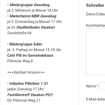
•
Mietergruppe Gewobag
Schreibe
jd 2. Mittwoch je Monat 18 Uhr
Deine E-Mai
•
Mieterbeirat MBR Gewobag
jd 3. Donnerstag je Monat 17 Uhr
Kommenta
je im
Stadtteilladen Staaken
Sandstraße 66
•
Mietergruppe Adler
jd. 3. Freitag im Monat 15-18 Uhr
Café Pi8 im Gemeindehaus
Pillnitzer Weg 8
+++darüber hinaus+++
•
Initiative Pillnítzer 1-21
Name
*
jeden Dienstag 17 Uhr
Familientreff Staaken Pi21
E-Mail-Adr
EG Pillnitzer Weg 21