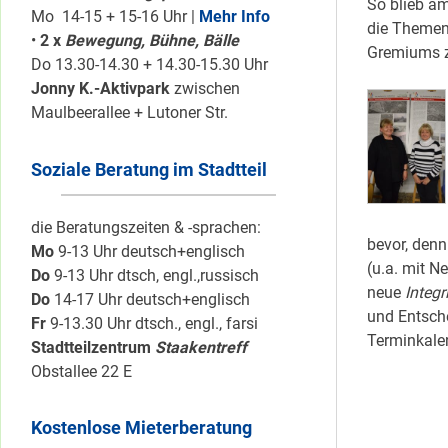
So blieb am
Mo 14-15 + 15-16 Uhr |
Mehr Info
die Themen 
•
2 x
Bewegung, Bühne, Bälle
Gremiums z
Do 13.30-14.30 + 14.30-15.30 Uhr
Jonny K.-Aktivpark
zwischen
Maulbeerallee + Lutoner Str.
Soziale Beratung im Stadtteil
die Beratungszeiten & -sprachen:
bevor, denn
Mo
9-13 Uhr deutsch+englisch
(u.a. mit 
Do
9-13 Uhr dtsch, engl.,russisch
neue
Integ
Do
14-17 Uhr deutsch+englisch
und Entsche
Fr
9-13.30 Uhr dtsch., engl., farsi
Terminkalen
Stadtteilzentrum
Staakentreff
Obstallee 22 E
Kostenlose Mieterberatung