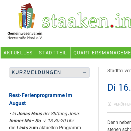
Skip
Ein Projekt des Gemeinwesenvereins Heerstraße Nord
to
content
AKTUELLES
STADTTEIL
QUARTIERSMANAGEM
Stadtteilv
KURZMELDUNGEN
Di 16
Rest-Ferienprogramme im
August
VERÖFFE
•
In
Jonas Haus
der Stiftung Jona:
Immer Mo– So
v. 13.30-20 Uhr
Denn neben
die
Links
zum
aktuellen Programm
stehen scho