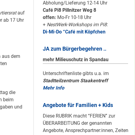
#Nachbarschaftmachen
Abholung/Lieferung 12-14 Uhr
Café Pi8 Pillnitzer Weg 8
tiersrat
auf
offen:
Mo-Fr 10-18 Uhr
 ab 17 Uhr
+
NestWerk-Workshops im Pi8
:
Di-Mi-Do “Café mit Köpfchen
Mit dem
“Redemobil” im
JA zum Bürgerbegehren ..
Kiez unterwegs …
n aus dem
mehr Milieuschutz in Spandau
zten
Unterschriftenliste gibts u.a. im
Lokale Register-
Stadtteilzentrum Staakentreff
Anlaufstelle in
Mehr Info
Staaken
tag die
ch beim
Angebote für Familien + Kids
fgaben und
Silber für
Diese RUBRIK macht “FERIEN” zur
Bildungsnetz
ÜBERARBEITUNG der genannten
Heerstraße
Angebote, Ansprechpartner:innen, Zeiten