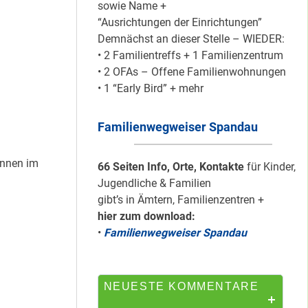
sowie Name +
“Ausrichtungen der Einrichtungen”
Demnächst an dieser Stelle – WIEDER:
HipHop-Video: Das
• 2 Familientreffs + 1 Familienzentrum
ist Mein Viertel!
• 2 OFAs – Offene Familienwohnungen
• 1 “Early Bird” + mehr
Familienwegweiser Spandau
Mit Mieter-Kohle
auf Senats-Kohle
innen im
errichtet
66 Seiten Info, Orte, Kontakte
für Kinder,
Jugendliche & Familien
gibt’s in Ämtern, Familienzentren +
hier zum download:
Wie Staaken zu
•
Familienwegweiser Spandau
zwei Hahnebergen
kam
NEUESTE KOMMENTARE