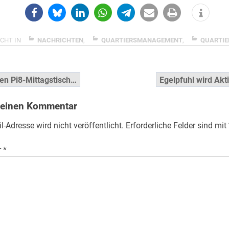
CHT IN
NACHRICHTEN
,
QUARTIERSMANAGEMENT
,
QUARTIE
snavigation
en Pi8-Mittagstisch…
Egelpfuhl wird Akt
 einen Kommentar
l-Adresse wird nicht veröffentlicht.
Erforderliche Felder sind mit
r
*