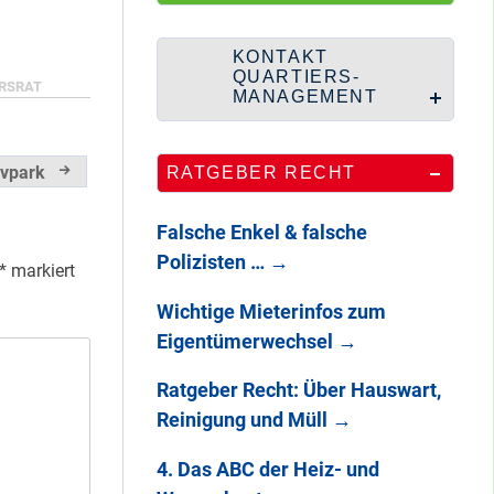
100 Jahre
Heerstraße
KONTAKT
QUARTIERS-
RSRAT
MANAGEMENT
Endlich: So war
ivpark
RATGEBER RECHT
DAS
STADTTEILFEST
Falsche Enkel & falsche
2025
Polizisten …
→
*
markiert
Wichtige Mieterinfos zum
Eigentümerwechsel
→
Ratgeber Recht: Über Hauswart,
Reinigung und Müll
→
4. Das ABC der Heiz- und