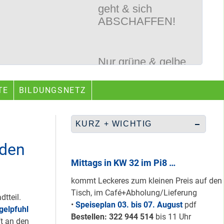
Nur grüne & gelbe
Karten für den
neuen Quartiersrat
2023-25 …
Ein echtes “PLUS”
TE
BILDUNGSNETZ
für Heerstraße
Nord …
KURZ + WICHTIG
iden
Staaken: Immer
Mittags in KW 32 im Pi8 …
schön sauber
halten!
kommt Leckeres zum kleinen Preis auf den
Tisch, im Café+Abholung/Lieferung
tteil.
•
Speiseplan 03. bis 07. August
pdf
gelpfuhl
Neuer Look für’s
Bestellen: 322 94
4 514
bis 11 Uhr
t an den