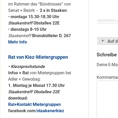
im Rahmen des “Bündnisses” von
Senat + Bezirk –
2 x in Staaken
:
•
montags 15.30-18.30 Uhr
VERÖFFENTLI
Staakentreff
Obstallee 22E
•
dienstags 8-10 Uhr
Staakentreff
Brunsbütteler D. 267
Beitrag
Auf d
Mehr Info
Schreibe
Rat von Kiez-Mietergruppen
Deine E-Mai
• Kiezsprechstunde
Infos + Rat
von Mietergruppen bei
Kommenta
Adler + Gewobag:
1. Montag je Monat 17.30 Uhr
Staakentreff Obstallee 22E
download:
Rat+Kontakt Mietergruppen
facebook
.
com
/staakenerkiez