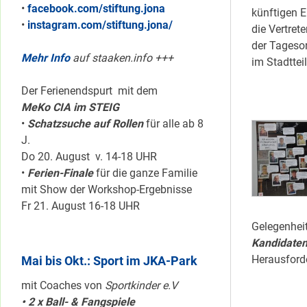
•
facebook.com/stiftung.jona
künftigen E
•
instagram.com/stiftung.jona/
die Vertret
der Tageso
Mehr Info
auf staaken.info +++
im Stadttei
Der Ferienendspurt mit dem
MeKo CIA im STEIG
•
Schatzsuche auf Rollen
für alle ab 8
J.
Do 20. August v. 14-18 UHR
•
Ferien-Finale
für die ganze Familie
mit Show der Workshop-Ergebnisse
Fr 21. August 16-18 UHR
Gelegenheit
Kandidaten
Herausford
Mai bis Okt.: Sport im JKA-Park
mit Coaches von
Sportkinder e.V
• 2 x Ball- & Fangspiele