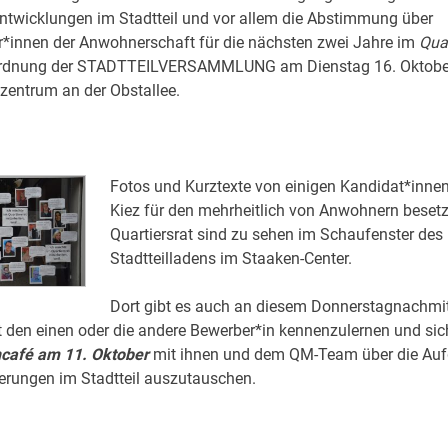
ntwicklungen im Stadtteil und vor allem die Abstimmung über
er*innen der Anwohnerschaft für die nächsten zwei Jahre im
Quar
rdnung der STADTTEILVERSAMMLUNG am Dienstag 16. Oktober
lzentrum an der Obstallee.
Fotos und Kurztexte von einigen Kandidat*inne
Kiez für den mehrheitlich von Anwohnern beset
Quartiersrat sind zu sehen im Schaufenster des
Stadtteilladens im Staaken-Center.
Dort gibt es auch an diesem Donnerstagnachmit
 den einen oder die andere Bewerber*in kennenzulernen und si
café am 11. Oktober
mit ihnen und dem QM-Team über die Au
erungen im Stadtteil auszutauschen.