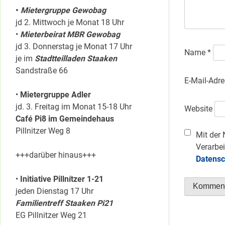
•
Mietergruppe Gewobag
jd 2. Mittwoch je Monat 18 Uhr
•
Mieterbeirat MBR Gewobag
jd 3. Donnerstag je Monat 17 Uhr
Name
*
je im
Stadtteilladen Staaken
Sandstraße 66
E-Mail-Adr
•
Mietergruppe Adler
jd. 3. Freitag im Monat 15-18 Uhr
Website
Café Pi8 im Gemeindehaus
Pillnitzer Weg 8
Mit der 
Verarbei
+++darüber hinaus+++
Datensc
•
Initiative Pillnítzer 1-21
jeden Dienstag 17 Uhr
Familientreff Staaken Pi21
EG Pillnitzer Weg 21