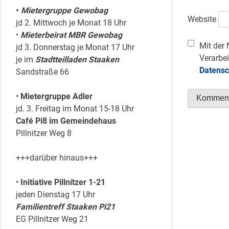
•
Mietergruppe Gewobag
Website
jd 2. Mittwoch je Monat 18 Uhr
•
Mieterbeirat MBR Gewobag
Mit der 
jd 3. Donnerstag je Monat 17 Uhr
Verarbei
je im
Stadtteilladen Staaken
Datensc
Sandstraße 66
•
Mietergruppe Adler
jd. 3. Freitag im Monat 15-18 Uhr
Café Pi8 im Gemeindehaus
Pillnitzer Weg 8
+++darüber hinaus+++
•
Initiative Pillnítzer 1-21
jeden Dienstag 17 Uhr
Familientreff Staaken Pi21
EG Pillnitzer Weg 21