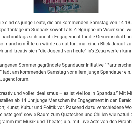
inie sind es junge Leute, die am kommenden Samstag von 14-18.
tsportanlage im Südpark sowohl als Zielgruppe im Visier sind, wi
 nachmittags sich und ihr Engagement für die Gemeinschaft prä
o manchem Älteren würde es gut tun, mal einen Blick darauf zu
ch und kreativ sich “die Jugend von heute” in’s Zeug werfen kann
angenen Sommer gegründete Spandauer Initiative “Partnerschaf
” lädt am kommenden Samstag vor allem junge Spandauer ein,
 Jugendforum.
reativ und voller Idealismus – es ist viel los in Spandau.” Mit 
stellen ab 14 Uhr junge Menschen ihr Engagement in den Bereic
port, Kunst, Kultur und Politik vor. Passend dazu verschiedene W
 einsteigen” sowie Raum zum Quatschen und Chillen wie natürli
ramm mit Musik und Theater, u.a. mit Live-Acts von den Piran