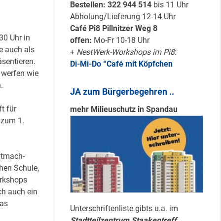
Karten für den
Bestellen: 322 94
4 514
bis 11 Uhr
neuen Quartiersrat
Abholung/Lieferung 12-14 Uhr
2023-25 …
Café Pi8 Pillnitzer Weg 8
30 Uhr in
offen:
Mo-Fr 10-18 Uhr
e auch als
+
NestWerk-Workshops im Pi8
:
Ein echtes “PLUS”
sentieren.
Di-Mi-Do “Café mit Köpfchen
für Heerstraße
 werfen wie
Nord …
.
JA zum Bürgerbegehren ..
t für
mehr Milieuschutz in Spandau
Staaken: Immer
 zum 1.
schön sauber
halten!
Mitmach-
hen Schule,
orkshops
Neuer Look für’s
ch auch ein
#Nachbarschaftmachen
has
Unterschriftenliste gibts u.a. im
Stadtteilzentrum Staakentreff