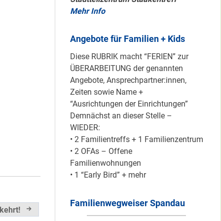
Mehr Info
Mit dem
Angebote für Familien + Kids
“Redemobil” im
Kiez unterwegs …
Diese RUBRIK macht “FERIEN” zur
ÜBERARBEITUNG der genannten
Angebote, Ansprechpartner:innen,
Zeiten sowie Name +
Lokale Register-
“Ausrichtungen der Einrichtungen”
Anlaufstelle in
Demnächst an dieser Stelle –
Staaken
WIEDER:
• 2 Familientreffs + 1 Familienzentrum
• 2 OFAs – Offene
Silber für
Familienwohnungen
Bildungsnetz
• 1 “Early Bird” + mehr
Heerstraße
Familienwegweiser Spandau
kehrt!