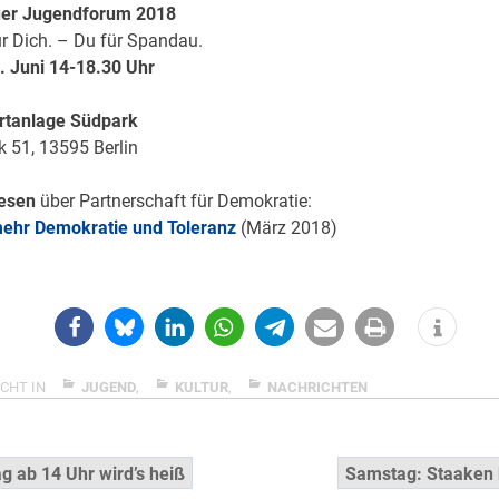
uer Jugendforum 2018
r Dich. – Du für Spandau.
. Juni 14-18.30 Uhr
ortanlage Südpark
 51, 13595 Berlin
esen
über Partnerschaft für Demokratie:
mehr Demokratie und Toleranz
(März 2018)
CHT IN
JUGEND
,
KULTUR
,
NACHRICHTEN
snavigation
ag ab 14 Uhr wird’s heiß
Samstag: Staaken 