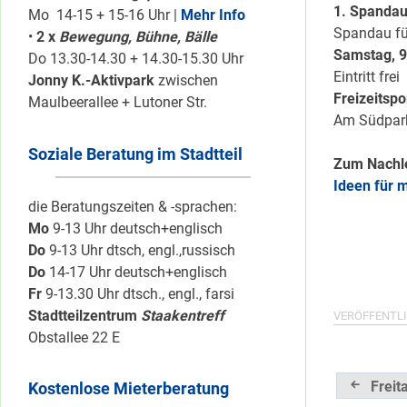
1. Spanda
Mo 14-15 + 15-16 Uhr |
Mehr Info
Spandau fü
•
2 x
Bewegung, Bühne, Bälle
Samstag, 9
Do 13.30-14.30 + 14.30-15.30 Uhr
Eintritt frei
Jonny K.-Aktivpark
zwischen
Freizeitsp
Maulbeerallee + Lutoner Str.
Am Südpark
Soziale Beratung im Stadtteil
Zum Nachl
Ideen für 
die Beratungszeiten & -sprachen:
Mo
9-13 Uhr deutsch+englisch
Do
9-13 Uhr dtsch, engl.,russisch
Do
14-17 Uhr deutsch+englisch
Fr
9-13.30 Uhr dtsch., engl., farsi
Stadtteilzentrum
Staakentreff
VERÖFFENTLI
Obstallee 22 E
Beitrag
Freit
Kostenlose Mieterberatung