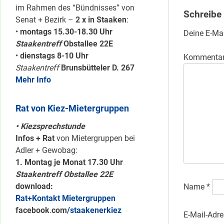
im Rahmen des “Bündnisses” von
Schreibe
Senat + Bezirk –
2 x in Staaken
:
•
montags 15.30-18.30 Uhr
Deine E-Mai
Staakentreff
Obstallee 22E
•
dienstags 8-10 Uhr
Kommenta
Staakentreff
Brunsbütteler D. 267
Mehr Info
Rat von Kiez-Mietergruppen
• Kiezsprechstunde
Infos + Rat
von Mietergruppen bei
Adler + Gewobag:
1. Montag je Monat 17.30 Uhr
Staakentreff Obstallee 22E
download:
Name
*
Rat+Kontakt Mietergruppen
facebook
.
com
/staakenerkiez
E-Mail-Adr