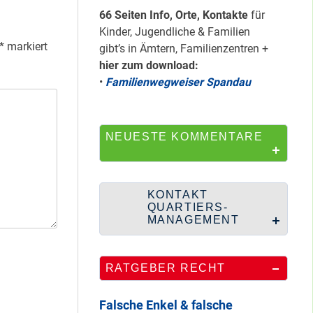
HipHop-Video: Das
66 Seiten Info, Orte, Kontakte
für
ist Mein Viertel!
Kinder, Jugendliche & Familien
*
markiert
gibt’s in Ämtern, Familienzentren +
hier zum download:
•
Familienwegweiser Spandau
Mit Mieter-Kohle
auf Senats-Kohle
errichtet
NEUESTE KOMMENTARE
Wie Staaken zu
KONTAKT
zwei Hahnebergen
QUARTIERS-
kam
MANAGEMENT
RATGEBER RECHT
100 Jahre
Heerstraße
Falsche Enkel & falsche