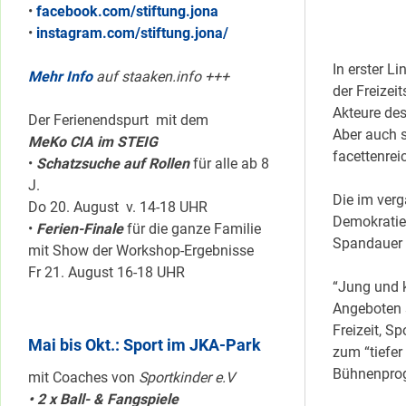
•
facebook.com/stiftung.jona
•
instagram.com/stiftung.jona/
In erster L
Mehr Info
auf staaken.info +++
der Freizei
Akteure des
Der Ferienendspurt mit dem
Aber auch s
MeKo CIA im STEIG
facettenrei
•
Schatzsuche auf Rollen
für alle ab 8
J.
Die im verg
Do 20. August v. 14-18 UHR
Demokratie
•
Ferien-Finale
für die ganze Familie
Spandauer
mit Show der Workshop-Ergebnisse
Fr 21. August 16-18 UHR
“Jung und k
Angeboten 
Freizeit, S
Mai bis Okt.: Sport im JKA-Park
zum “tiefer
Bühnenprog
mit Coaches von
Sportkinder e.V
• 2 x Ball- & Fangspiele