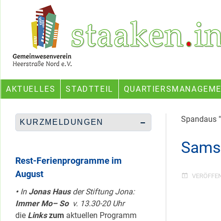
Skip
Ein Projekt des Gemeinwesenvereins Heerstraße Nord
to
content
AKTUELLES
STADTTEIL
QUARTIERSMANAGEM
Spandaus "P
KURZMELDUNGEN
Samst
Rest-Ferienprogramme im
August
VERÖFFE
•
In
Jonas Haus
der Stiftung Jona:
Immer Mo– So
v. 13.30-20 Uhr
die
Links
zum
aktuellen Programm