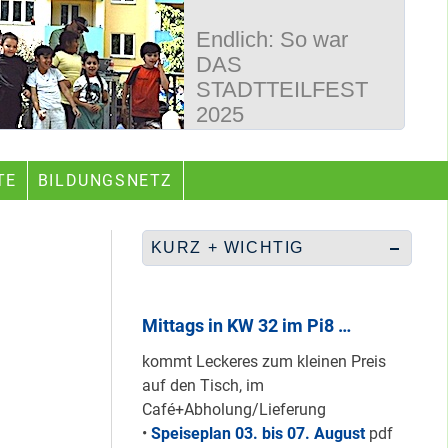
Endlich: So war
DAS
STADTTEILFEST
2025
50 Jahre
TE
BILDUNGSNETZ
Wegbereiter &
guter Begleiter …
KURZ + WICHTIG
Rüberretten was
geht & sich
Mittags in KW 32 im Pi8 …
ABSCHAFFEN!
kommt Leckeres zum kleinen Preis
auf den Tisch, im
Café+Abholung/Lieferung
Nur grüne & gelbe
•
Speiseplan 03. bis 07. August
pdf