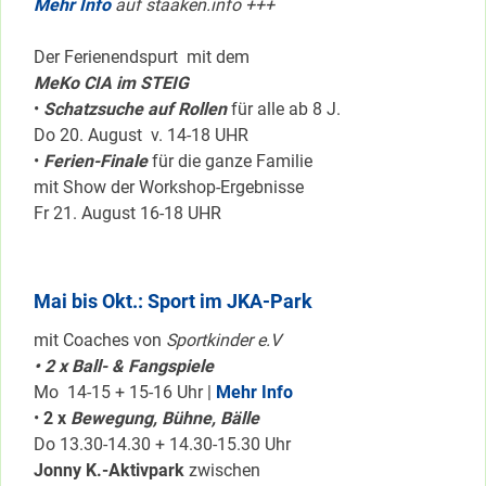
Mehr Info
auf staaken.info +++
Der Ferienendspurt mit dem
MeKo CIA im STEIG
•
Schatzsuche auf Rollen
für alle ab 8 J.
Do 20. August v. 14-18 UHR
•
Ferien-Finale
für die ganze Familie
mit Show der Workshop-Ergebnisse
Fr 21. August 16-18 UHR
Mai bis Okt.: Sport im JKA-Park
mit Coaches von
Sportkinder e.V
• 2 x Ball- & Fangspiele
Mo 14-15 + 15-16 Uhr |
Mehr Info
•
2 x
Bewegung, Bühne, Bälle
Do 13.30-14.30 + 14.30-15.30 Uhr
Jonny K.-Aktivpark
zwischen