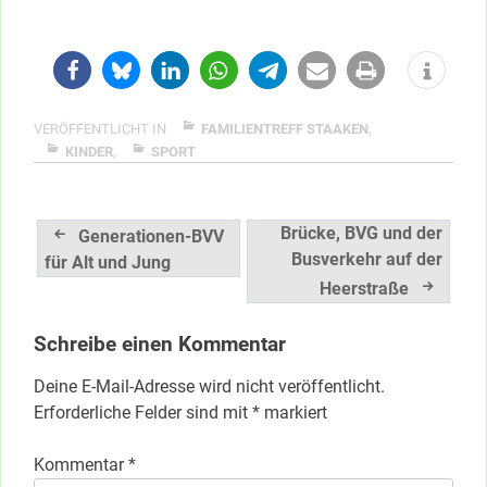
VERÖFFENTLICHT IN
FAMILIENTREFF STAAKEN
,
KINDER
,
SPORT
Beitragsnavigation
Brücke, BVG und der
Generationen-BVV
Busverkehr auf der
für Alt und Jung
Heerstraße
Schreibe einen Kommentar
Deine E-Mail-Adresse wird nicht veröffentlicht.
Erforderliche Felder sind mit
*
markiert
Kommentar
*