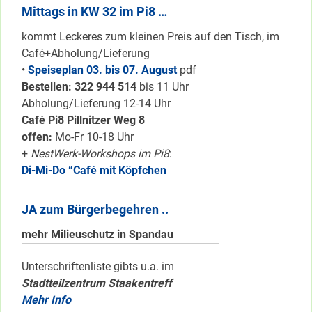
Mittags in KW 32 im Pi8 …
kommt Leckeres zum kleinen Preis auf den Tisch, im
Café+Abholung/Lieferung
•
Speiseplan 03. bis 07. August
pdf
Bestellen: 322 94
4 514
bis 11 Uhr
Abholung/Lieferung 12-14 Uhr
Café Pi8 Pillnitzer Weg 8
offen:
Mo-Fr 10-18 Uhr
+
NestWerk-Workshops im Pi8
:
Di-Mi-Do “Café mit Köpfchen
JA zum Bürgerbegehren ..
mehr Milieuschutz in Spandau
Unterschriftenliste gibts u.a. im
Stadtteilzentrum Staakentreff
Mehr Info