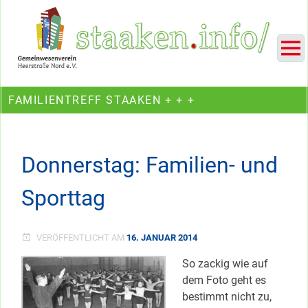
Skip
Ein Projekt des Gemeinwesenvereins Heerstraße Nord
to
content
FAMILIENTREFF STAAKEN + + +
Donnerstag: Familien- und
Sporttag
VERÖFFENTLICHT AM
16. JANUAR 2014
So zackig wie auf
dem Foto geht es
bestimmt nicht zu,