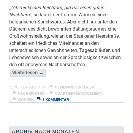
„
Gib mir keinen Reichtum, gib mir einen guten
Nachbarn
“, so lautet der fromme Wunsch eines
bulgarischen Sprichwortes. Aber nicht nur unter den
Dächern des dicht bewohnten Ballungsraumes einer
Großwohnsiedlung, wie an der Staakener Heerstraße,
scheitert ein friedliches Miteinander an den
unterschiedlichen Gewohnheiten, Tagesabläufen und
Lebensweisen sowie an der Sprachlosigkeit zwischen
den oft anonymen Nachbarschaften.
“Nachbarschaftliche
Weiterlesen →
Konfliktschlichtung”
</span
VERÖFFENTLICHT IN
GEMEINWESENVEREIN
,
NACHRICHTEN
,
QUARTIERSMANAGEMENT
,
ZU
WOHNEN
1 KOMMENTAR
NACHBARSCHAFTLICHE
KONFLIKTSCHLICHTUNG
ARCHIV NACH MONATEN