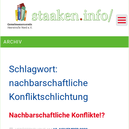
Skip
Ein Projekt des Gemeinwesenvereins Heerstraße Nord
to
content
ARCHIV
Schlagwort:
nachbarschaftliche
Konfliktschlichtung
Nachbarschaftliche Konflikte!?