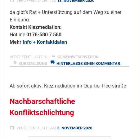
VERÖFFENTLICHT AM
18. NOVEMBER 2020
da gibt’s Rat + Unterstützung auf dem Weg zu einer
Einigung
Kontakt Kiezmediation:
Hotline
0178-580 7 580
Mehr
Info + Kontaktdaten
VERÖFFENTLICHT IN
GEMEINWESENVEREIN
,
ZU
KURZMELDUNG
HINTERLASSE EINEN KOMMENTAR
NACHBAR
KONFLIKT
Ab sofort aktiv: Kiezmediation im Quartier Heerstraße
Nachbarschaftliche
Konfliktschlichtung
VERÖFFENTLICHT AM
3. NOVEMBER 2020