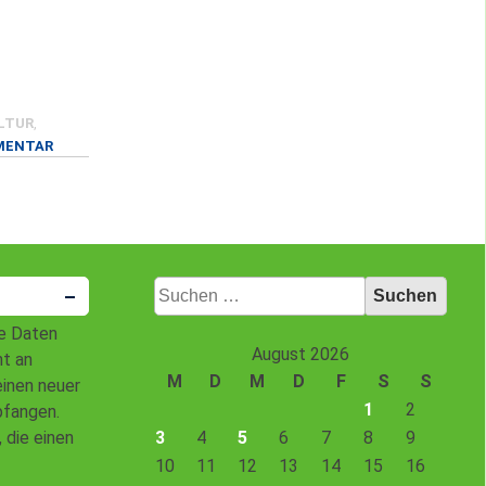
LTUR
,
ZU
MENTAR
LANGE
SPANDAUER
NACHT
FÜR
JUNGE
LEUTE
Suchen
…
nach:
re Daten
August 2026
ht an
M
D
M
D
F
S
S
einen neuer
1
2
pfangen.
3
4
5
6
7
8
9
die einen
10
11
12
13
14
15
16