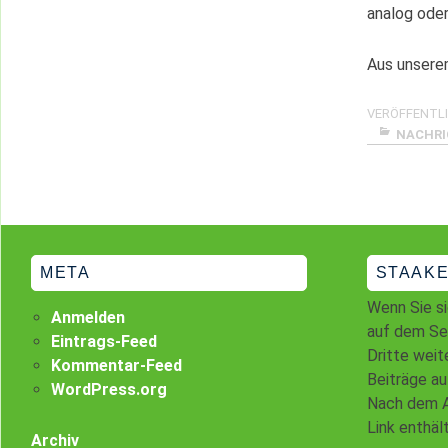
analog oder
Aus unserem
VERÖFFENTLI
NACHR
META
STAAKE
Wenn Sie si
Anmelden
auf dem Ser
Eintrags-Feed
Dritte weit
Kommentar-Feed
Beiträge au
WordPress.org
Nach dem A
Link enthäl
Archiv