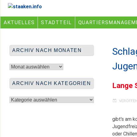
Skip
Ein Projekt des Gemeinwesenvereins Heerstraße Nord
to
content
AKTUELLES
STADTTEIL
QUARTIERSMANAGEM
Schla
ARCHIV NACH MONATEN
Archiv
Jugen
nach
Monaten
ARCHIV NACH KATEGORIEN
Lange 
Archiv
nach
VERÖFFE
Kategorien
gibt’s am k
Jugendfreiz
oder Chille