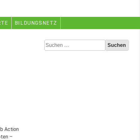
RTE
BILDUNGSNETZ
Suchen
nach:
Ob Action
oten –