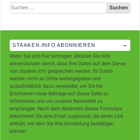
Suchen
nach:
STAAKEN.INFO ABONNIEREN
Wenn Sie sich hier eintragen, erklären Sie sich
einverstanden damit, dass Ihre Daten auf dem Server
von staaken.info gespeichert werden. Ihr Daten
werden nicht an Dritte weitergegeben und
ausschließlich dazu verwendet, um Sie bei
Erscheinen neuer Beiträge auf dieser Seite zu
informieren und um unseren Newsletter zu
empfangen. Nach dem Absenden dieses Formulars
bekommen Sie eine Email zugesandt, die einen Link
enthält, mit dem Sie Ihre Anmeldung bestätigen
können.