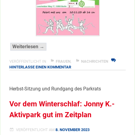
“8
Weiterlesen →
Jahre
“Kiosk_aller.Hand.Arbeit””
VERÖFFENTLICHT IN
FRAUEN
,
NACHRICHTEN
ZU
HINTERLASSE EINEN KOMMENTAR
</span
8
JAHRE
“KIOSK_ALLER.HAND.ARBEIT”
Herbst-Sitzung und Rundgang des Parkrats
Vor dem Winterschlaf: Jonny K.-
Aktivpark gut im Zeitplan
VERÖFFENTLICHT AM
8. NOVEMBER 2023