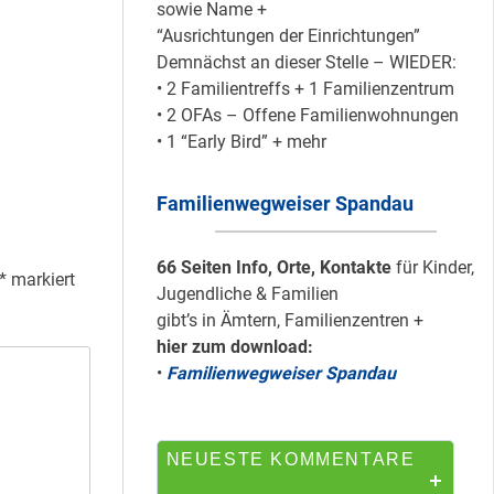
sowie Name +
“Ausrichtungen der Einrichtungen”
Demnächst an dieser Stelle – WIEDER:
Mit dem
• 2 Familientreffs + 1 Familienzentrum
“Redemobil” im
• 2 OFAs – Offene Familienwohnungen
Kiez unterwegs …
• 1 “Early Bird” + mehr
Familienwegweiser Spandau
Lokale Register-
Anlaufstelle in
Staaken
66 Seiten Info, Orte, Kontakte
für Kinder,
*
markiert
Jugendliche & Familien
gibt’s in Ämtern, Familienzentren +
hier zum download:
Silber für
•
Familienwegweiser Spandau
Bildungsnetz
Heerstraße
NEUESTE KOMMENTARE