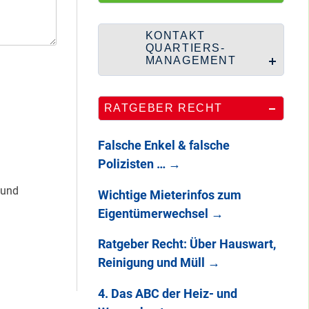
HipHop-Video: Das
ist Mein Viertel!
KONTAKT
QUARTIERS-
MANAGEMENT
Mit Mieter-Kohle
RATGEBER RECHT
auf Senats-Kohle
errichtet
Falsche Enkel & falsche
Polizisten …
→
Wie Staaken zu
 und
Wichtige Mieterinfos zum
zwei Hahnebergen
Eigentümerwechsel
→
kam
Ratgeber Recht: Über Hauswart,
Reinigung und Müll
→
100 Jahre
Heerstraße
4. Das ABC der Heiz- und