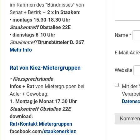
im Rahmen des “Bündnisses” von
Senat + Bezirk –
2 x in Staaken
:
•
montags 15.30-18.30 Uhr
Staakentreff
Obstallee 22E
•
dienstags 8-10 Uhr
Name
*
Staakentreff
Brunsbütteler D. 267
Mehr Info
E-Mail-Adr
Rat von Kiez-Mietergruppen
Website
• Kiezsprechstunde
Infos + Rat
von Mietergruppen bei
Mit der 
Adler + Gewobag:
Verarbei
1. Montag je Monat 17.30 Uhr
Datensc
Staakentreff Obstallee 22E
download:
Rat+Kontakt Mietergruppen
facebook
.
com
/staakenerkiez