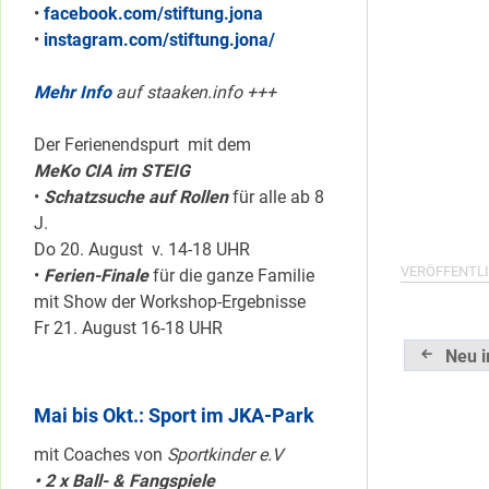
•
facebook.com/stiftung.jona
•
instagram.com/stiftung.jona/
Mehr Info
auf staaken.info +++
Der Ferienendspurt mit dem
MeKo CIA im STEIG
•
Schatzsuche auf Rollen
für alle ab 8
J.
Do 20. August v. 14-18 UHR
VERÖFFENTLI
•
Ferien-Finale
für die ganze Familie
mit Show der Workshop-Ergebnisse
Fr 21. August 16-18 UHR
Beitrag
Neu i
Mai bis Okt.: Sport im JKA-Park
mit Coaches von
Sportkinder e.V
• 2 x Ball- & Fangspiele