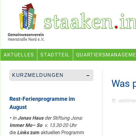
Skip
Ein Projekt des Gemeinwesenvereins Heerstraße Nord
to
content
AKTUELLES
STADTTEIL
QUARTIERSMANAGEM
KURZMELDUNGEN
Was 
Rest-Ferienprogramme im
VERÖFFE
August
•
In
Jonas Haus
der Stiftung Jona:
Immer Mo– So
v. 13.30-20 Uhr
die
Links
zum
aktuellen Programm