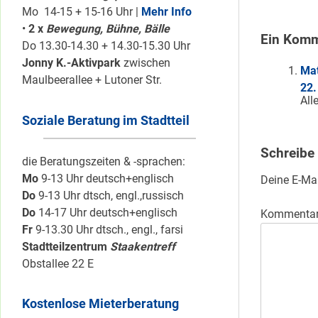
Mo 14-15 + 15-16 Uhr |
Mehr Info
•
2 x
Bewegung, Bühne, Bälle
Ein Komm
Do 13.30-14.30 + 14.30-15.30 Uhr
Jonny K.-Aktivpark
zwischen
Mat
Maulbeerallee + Lutoner Str.
22.
All
Soziale Beratung im Stadtteil
Schreibe
die Beratungszeiten & -sprachen:
Mo
9-13 Uhr deutsch+englisch
Deine E-Mai
Do
9-13 Uhr dtsch, engl.,russisch
Do
14-17 Uhr deutsch+englisch
Kommenta
Fr
9-13.30 Uhr dtsch., engl., farsi
Stadtteilzentrum
Staakentreff
Obstallee 22 E
Kostenlose Mieterberatung