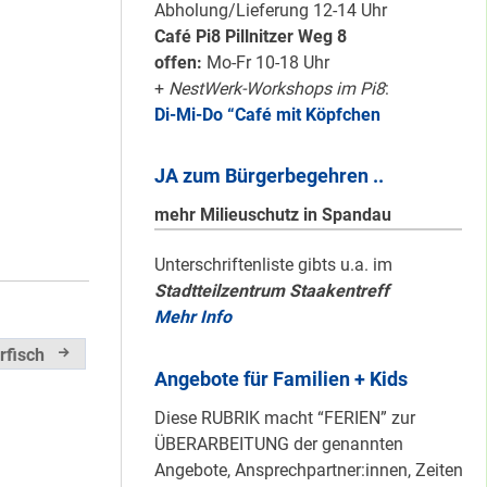
Karten für den
Abholung/Lieferung 12-14 Uhr
neuen Quartiersrat
Café Pi8 Pillnitzer Weg 8
2023-25 …
offen:
Mo-Fr 10-18 Uhr
+
NestWerk-Workshops im Pi8
:
Di-Mi-Do “Café mit Köpfchen
Ein echtes “PLUS”
für Heerstraße
JA zum Bürgerbegehren ..
Nord …
mehr Milieuschutz in Spandau
Staaken: Immer
Unterschriftenliste gibts u.a. im
Stadtteilzentrum Staakentreff
schön sauber
Mehr Info
halten!
rfisch
Angebote für Familien + Kids
Neuer Look für’s
Diese RUBRIK macht “FERIEN” zur
#Nachbarschaftmachen
ÜBERARBEITUNG der genannten
Angebote, Ansprechpartner:innen, Zeiten