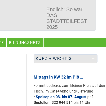
Endlich: So war
DAS
STADTTEILFEST
2025
50 Jahre
TE
BILDUNGSNETZ
Wegbereiter &
guter Begleiter …
KURZ + WICHTIG
Rüberretten was
geht & sich
Mittags in KW 32 im Pi8 …
ABSCHAFFEN!
kommt Leckeres zum kleinen Preis auf den
Tisch, im Café+Abholung/Lieferung
•
Speiseplan 03. bis 07. August
pdf
Nur grüne & gelbe
Bestellen: 322 94
4 514
bis 11 Uhr