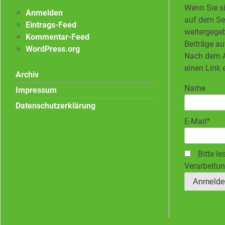
Wenn Sie si
Anmelden
auf dem Ser
Eintrags-Feed
weitergegeb
Kommentar-Feed
Beiträge au
WordPress.org
Nach dem A
einen Link 
Archiv
Name
Impressum
Datenschutzerklärung
E-Mail*
Bitte le
Verarbeitun