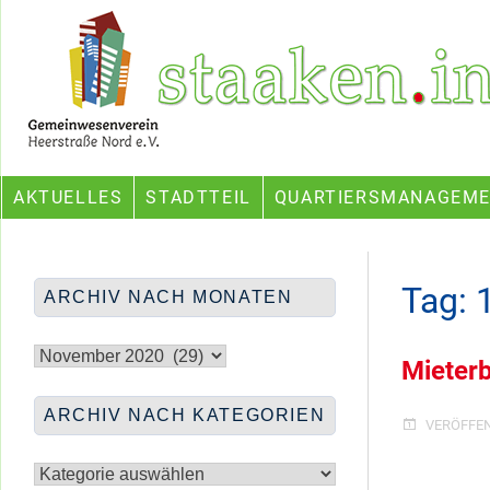
Skip
Ein Projekt des Gemeinwesenvereins Heerstraße Nord
to
content
AKTUELLES
STADTTEIL
QUARTIERSMANAGEM
Tag:
ARCHIV NACH MONATEN
Archiv
nach
Mieterb
Monaten
ARCHIV NACH KATEGORIEN
VERÖFFE
Archiv
nach