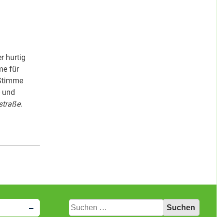
 hurtig
me für
 Stimme
- und
straße
.
ATSWAHL
Suchen
nach: