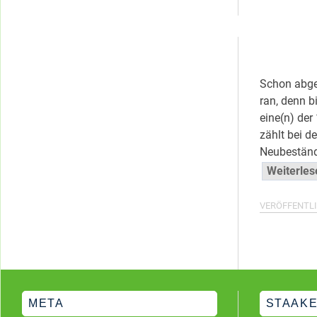
Kategorien
Schon abge
ran, denn b
eine(n) der
zählt bei d
Neubeständ
Weiterle
VERÖFFENTLI
META
STAAKE