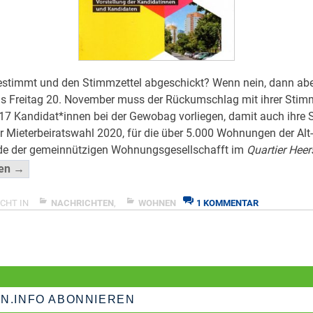
stimmt und den Stimmzettel abgeschickt? Wenn nein, dann aber
is Freitag 20. November muss der Rückumschlag mit ihrer Stim
 17 Kandidat*innen bei der Gewobag vorliegen, damit auch ihre
er Mieterbeiratswahl 2020, für die über 5.000 Wohnungen der Alt
e der gemeinnützigen Wohnungsgesellschafft im
Quartier Heer
“Mieterbeiratswahl
sen →
–
Freitag
ZU
CHT IN
NACHRICHTEN
,
WOHNEN
1 KOMMENTAR
MIETERBEIR
ist
–
Deadline”
FREITAG
</span
IST
DEADLINE
N.INFO ABONNIEREN