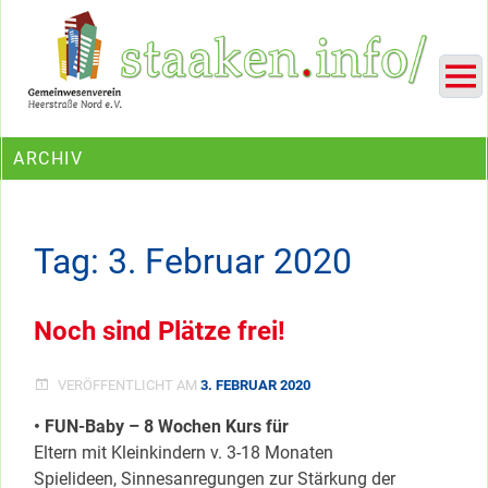
Skip
Ein Projekt des Gemeinwesenvereins Heerstraße Nord
to
content
ARCHIV
Tag:
3. Februar 2020
Noch sind Plätze frei!
VERÖFFENTLICHT AM
3. FEBRUAR 2020
• FUN-Baby – 8 Wochen Kurs für
Eltern mit Kleinkindern v. 3-18 Monaten
Spielideen, Sinnesanregungen zur Stärkung der