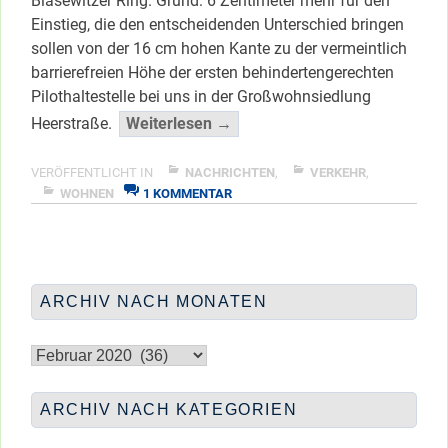
Blasewitzer Ring. Grund: 6 Zentimeter mehr für den
Einstieg, die den entscheidenden Unterschied bringen
sollen von der 16 cm hohen Kante zu der vermeintlich
barrierefreien Höhe der ersten behindertengerechten
Pilothaltestelle bei uns in der Großwohnsiedlung
“Barrierefrei
Heerstraße.
Weiterlesen →
oder
doch
VERÖFFENTLICHT IN
NACHRICHTEN
,
VERKEHR
,
ZU
nur
WOHNEN
1 KOMMENTAR
BARRIEREFREI
barrierearm?”
ODER
</span
DOCH
NUR
BARRIEREARM?
ARCHIV NACH MONATEN
Archiv
nach
Monaten
ARCHIV NACH KATEGORIEN
Archiv