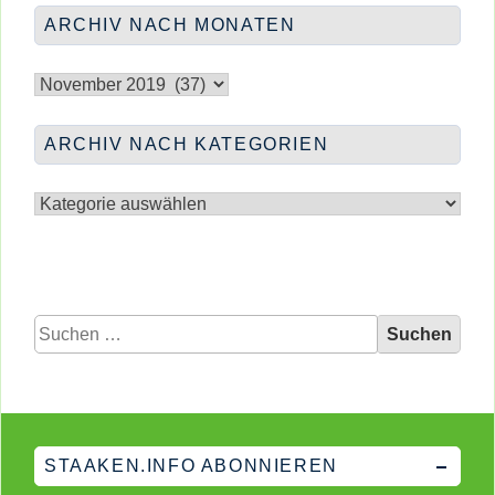
&
</span
ARCHIV NACH MONATEN
HAUS
JONA
Archiv
nach
Monaten
ARCHIV NACH KATEGORIEN
Archiv
nach
Kategorien
Suchen
nach:
STAAKEN.INFO ABONNIEREN