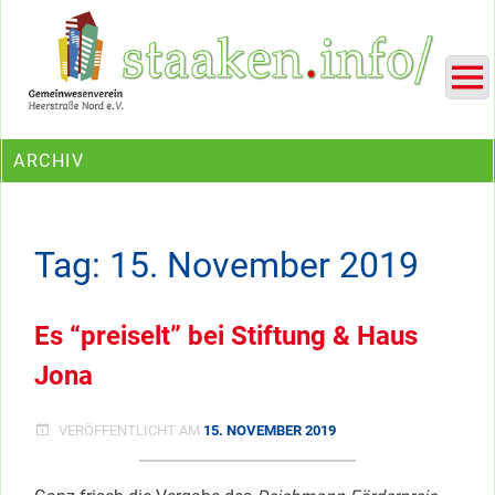
Skip
Ein Projekt des Gemeinwesenvereins Heerstraße Nord
to
content
ARCHIV
Tag:
15. November 2019
Es “preiselt” bei Stiftung & Haus
Jona
VERÖFFENTLICHT AM
15. NOVEMBER 2019