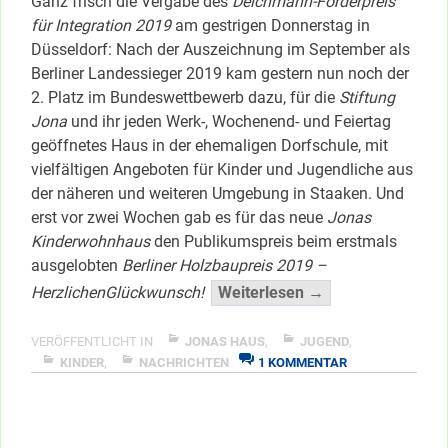
Ganz frisch die Vergabe des
Deichmann-Förderpreis
für Integration 2019
am gestrigen Donnerstag in
Düsseldorf: Nach der Auszeichnung im September als
Berliner Landessieger 2019 kam gestern nun noch der
2. Platz im Bundeswettbewerb dazu, für die
Stiftung
Jona
und ihr jeden Werk-, Wochenend- und Feiertag
geöffnetes Haus in der ehemaligen Dorfschule, mit
vielfältigen Angeboten für Kinder und Jugendliche aus
der näheren und weiteren Umgebung in Staaken. Und
erst vor zwei Wochen gab es für das neue
Jonas
Kinderwohnhaus
den Publikumspreis beim erstmals
ausgelobten
Berliner Holzbaupreis
2019 –
“Es
HerzlichenGlückwunsch!
Weiterlesen →
“preiselt”
bei
VERÖFFENTLICHT IN
JONAS HAUS
,
JUGEND
,
ZU
Stiftung
KINDER
,
NACHRICHTEN
1 KOMMENTAR
ES
&
“PREISELT”
Haus
BEI
Jona”
STIFTUNG