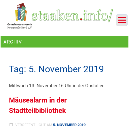
Skip
Ein Projekt des Gemeinwesenvereins Heerstraße Nord
to
content
ARCHIV
Tag:
5. November 2019
Mittwoch 13. November 16 Uhr in der Obstallee:
Mäusealarm in der
Stadtteilbibliothek
VERÖFFENTLICHT AM
5. NOVEMBER 2019