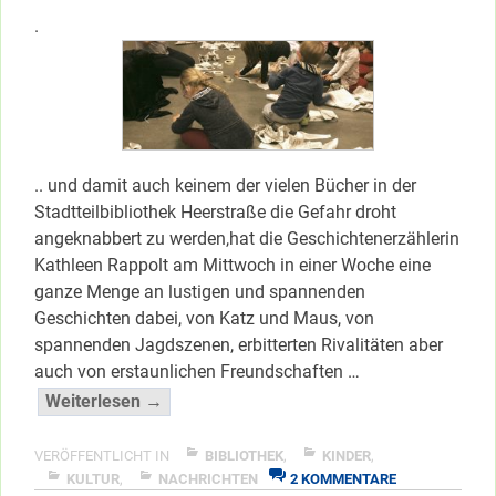
.
.. und damit auch keinem der vielen Bücher in der
Stadtteilbibliothek Heerstraße die Gefahr droht
angeknabbert zu werden,hat die Geschichtenerzählerin
Kathleen Rappolt am Mittwoch in einer Woche eine
ganze Menge an lustigen und spannenden
Geschichten dabei, von Katz und Maus, von
spannenden Jagdszenen, erbitterten Rivalitäten aber
auch von erstaunlichen Freundschaften …
“Mäusealarm
Weiterlesen →
in
der
VERÖFFENTLICHT IN
BIBLIOTHEK
,
KINDER
,
ZU
Stadtteilbibliothek”
KULTUR
,
NACHRICHTEN
2 KOMMENTARE