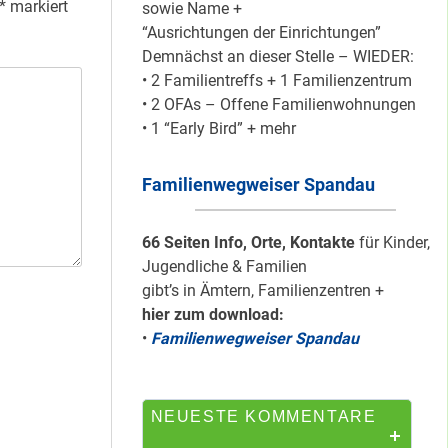
*
markiert
sowie Name +
“Ausrichtungen der Einrichtungen”
Demnächst an dieser Stelle – WIEDER:
Mit dem
• 2 Familientreffs + 1 Familienzentrum
“Redemobil” im
• 2 OFAs – Offene Familienwohnungen
Kiez unterwegs …
• 1 “Early Bird” + mehr
Familienwegweiser Spandau
Lokale Register-
Anlaufstelle in
Staaken
66 Seiten Info, Orte, Kontakte
für Kinder,
Jugendliche & Familien
gibt’s in Ämtern, Familienzentren +
hier zum download:
Silber für
•
Familienwegweiser Spandau
Bildungsnetz
Heerstraße
NEUESTE KOMMENTARE