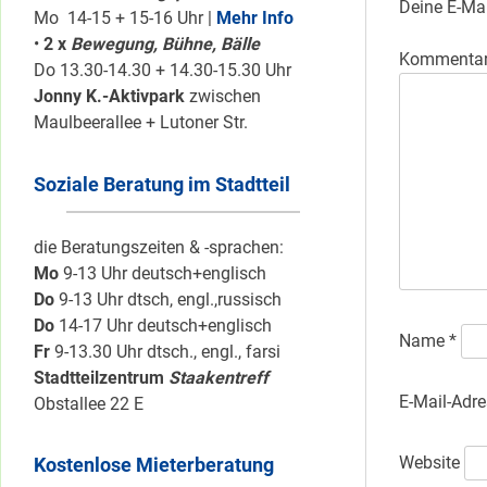
Deine E-Mai
Mo 14-15 + 15-16 Uhr |
Mehr Info
•
2 x
Bewegung, Bühne, Bälle
Kommenta
Do 13.30-14.30 + 14.30-15.30 Uhr
Jonny K.-Aktivpark
zwischen
Maulbeerallee + Lutoner Str.
Soziale Beratung im Stadtteil
die Beratungszeiten & -sprachen:
Mo
9-13 Uhr deutsch+englisch
Do
9-13 Uhr dtsch, engl.,russisch
Do
14-17 Uhr deutsch+englisch
Name
*
Fr
9-13.30 Uhr dtsch., engl., farsi
Stadtteilzentrum
Staakentreff
E-Mail-Adr
Obstallee 22 E
Website
Kostenlose Mieterberatung