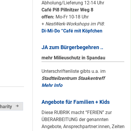
Karten für den
Abholung/Lieferung 12-14 Uhr
neuen Quartiersrat
Café Pi8 Pillnitzer Weg 8
2023-25 …
offen:
Mo-Fr 10-18 Uhr
+
NestWerk-Workshops im Pi8
:
Di-Mi-Do “Café mit Köpfchen
Ein echtes “PLUS”
für Heerstraße
JA zum Bürgerbegehren ..
Nord …
mehr Milieuschutz in Spandau
Staaken: Immer
Unterschriftenliste gibts u.a. im
Stadtteilzentrum Staakentreff
schön sauber
Mehr Info
halten!
Angebote für Familien + Kids
harity
Neuer Look für’s
Diese RUBRIK macht “FERIEN” zur
#Nachbarschaftmachen
ÜBERARBEITUNG der genannten
Angebote, Ansprechpartner:innen, Zeiten