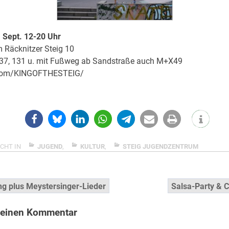
 Sept. 12-20 Uhr
Räcknitzer Steig 10
37, 131 u. mit Fußweg ab Sandstraße auch M+X49
com/KINGOFTHESTEIG/
CHT IN
JUGEND
,
KULTUR
,
STEIG JUGENDZENTRUM
snavigation
g plus Meystersinger-Lieder
Salsa-Party & C
 einen Kommentar