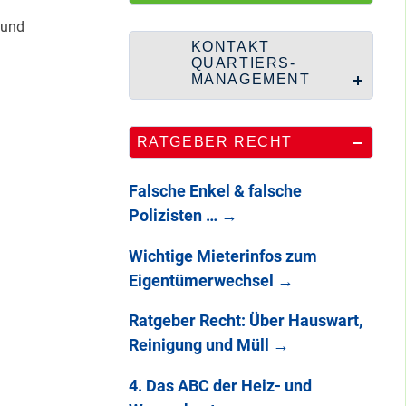
HipHop-Video: Das
ist Mein Viertel!
 und
KONTAKT
QUARTIERS-
MANAGEMENT
Mit Mieter-Kohle
RATGEBER RECHT
auf Senats-Kohle
errichtet
Falsche Enkel & falsche
Polizisten …
→
Wie Staaken zu
Wichtige Mieterinfos zum
zwei Hahnebergen
Eigentümerwechsel
→
kam
Ratgeber Recht: Über Hauswart,
Reinigung und Müll
→
100 Jahre
Heerstraße
4. Das ABC der Heiz- und