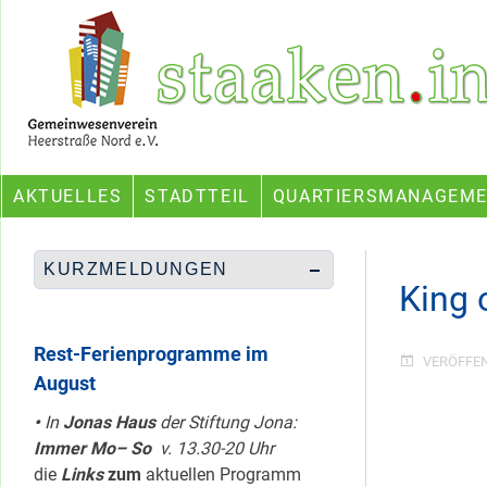
Skip
Ein Projekt des Gemeinwesenvereins Heerstraße Nord
to
content
AKTUELLES
STADTTEIL
QUARTIERSMANAGEM
KURZMELDUNGEN
King 
Rest-Ferienprogramme im
VERÖFFE
August
•
In
Jonas Haus
der Stiftung Jona:
Immer Mo– So
v. 13.30-20 Uhr
die
Links
zum
aktuellen Programm