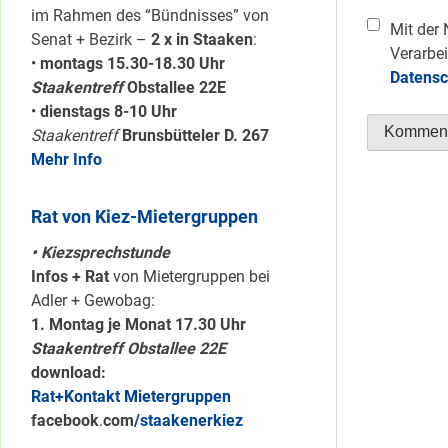
im Rahmen des “Bündnisses” von
Mit der 
Senat + Bezirk –
2 x in Staaken
:
Verarbei
•
montags 15.30-18.30 Uhr
Datensc
Staakentreff
Obstallee 22E
•
dienstags 8-10 Uhr
Staakentreff
Brunsbütteler D. 267
Mehr Info
Rat von Kiez-Mietergruppen
• Kiezsprechstunde
Infos + Rat
von Mietergruppen bei
Adler + Gewobag:
1. Montag je Monat 17.30 Uhr
Staakentreff Obstallee 22E
download:
Rat+Kontakt Mietergruppen
facebook
.
com
/staakenerkiez