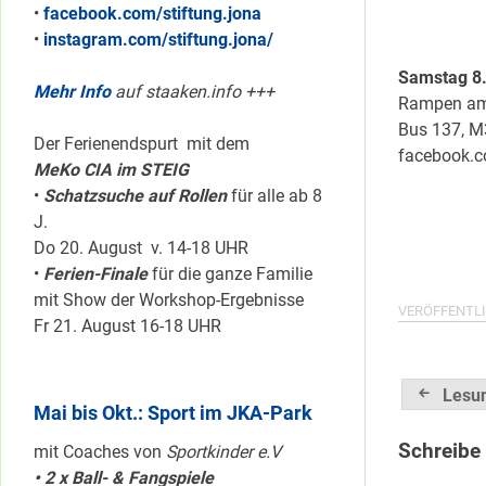
•
facebook.com/stiftung.jona
•
instagram.com/stiftung.jona/
Samstag 8.
Mehr Info
auf staaken.info +++
Rampen am 
Bus 137, M
Der Ferienendspurt mit dem
facebook.
MeKo CIA im STEIG
•
Schatzsuche auf Rollen
für alle ab 8
J.
Do 20. August v. 14-18 UHR
•
Ferien-Finale
für die ganze Familie
mit Show der Workshop-Ergebnisse
VERÖFFENTLI
Fr 21. August 16-18 UHR
Beitrag
Lesun
Mai bis Okt.: Sport im JKA-Park
Schreibe
mit Coaches von
Sportkinder e.V
• 2 x Ball- & Fangspiele