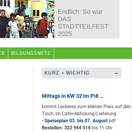
Endlich: So war
DAS
STADTTEILFEST
2025
50 Jahre
TE
BILDUNGSNETZ
Wegbereiter &
guter Begleiter …
KURZ + WICHTIG
Rüberretten was
geht & sich
Mittags in KW 32 im Pi8 …
ABSCHAFFEN!
kommt Leckeres zum kleinen Preis auf den
Tisch, im Café+Abholung/Lieferung
•
Speiseplan 03. bis 07. August
pdf
Nur grüne & gelbe
Bestellen: 322 94
4 514
bis 11 Uhr