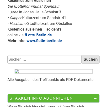
Kostenlos zum Ausleihen
Die fLotteKommunal Spandau:
•
Jona
in Jonas Haus Schulstr.3
• Clipper
Kulturzentrum Sandstr. 41
•
Heericane
Stadtteilzentrum Obstallee
Kostenlos ausleihen – so geht’s
online via
fLotte-Berlin.de
Mehr Info:
www.flotte-berlin.de
Suchen
nach:
Alle Ausgaben des Treffpunkts als PDF-Dokumente
STAAKEN.INFO ABONNIEREN
Wenn Sie sich hier eintragen, erklären Sie sich