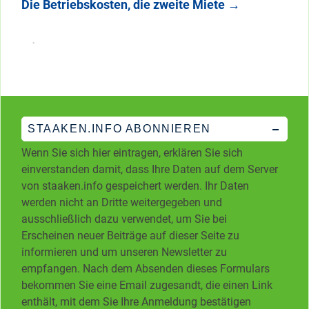
Die Betriebskosten, die zweite Miete
→
STAAKEN.INFO ABONNIEREN
Wenn Sie sich hier eintragen, erklären Sie sich
einverstanden damit, dass Ihre Daten auf dem Server
von staaken.info gespeichert werden. Ihr Daten
werden nicht an Dritte weitergegeben und
ausschließlich dazu verwendet, um Sie bei
Erscheinen neuer Beiträge auf dieser Seite zu
informieren und um unseren Newsletter zu
empfangen. Nach dem Absenden dieses Formulars
bekommen Sie eine Email zugesandt, die einen Link
enthält, mit dem Sie Ihre Anmeldung bestätigen