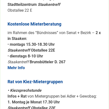
Stadtteilzentrum
Staakentreff
Obstallee 22 E
Kostenlose Mieterberatung
im Rahmen des “Bündnisses” von Senat + Bezirk –
2 x
in Staaken
:
•
montags 15.30-18.30 Uhr
Staakentreff
Obstallee 22E
•
dienstags 8-10 Uhr
Staakentreff
Brunsbütteler D. 267
Mehr Info
Rat von Kiez-Mietergruppen
• Kiezsprechstunde
Infos + Rat
von Mietergruppen bei Adler + Gewobag:
1. Montag je Monat 17.30 Uhr
Staakentreff Obstallee 22E