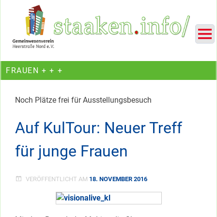
Skip
Ein Projekt des Gemeinwesenvereins Heerstraße Nord
to
content
FRAUEN + + +
Noch Plätze frei für Ausstellungsbesuch
Auf KulTour: Neuer Treff
für junge Frauen
VERÖFFENTLICHT AM
18. NOVEMBER 2016