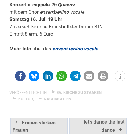
Konzert a-cappela
To Queens
mit dem Chor
ensem
b
erlino vocale
Samstag 16. Juli 19 Uhr
Zuversichtskirche Brunsbütteler Damm 312
Eintritt 8 erm. 6 Euro
Mehr Info
über das
ensem
b
erlino vocale
VERÖFFENTLICHT IN
EV. KIRCHE ZU STAAKEN
,
KULTUR
,
NACHRICHTEN
Beitragsnavigation
let’s dance the last
Frauen stärken
Frauen
dance