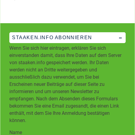
STAAKEN.INFO ABONNIEREN
Wenn Sie sich hier eintragen, erklären Sie sich
einverstanden damit, dass Ihre Daten auf dem Server
von staaken.info gespeichert werden. Ihr Daten
werden nicht an Dritte weitergegeben und
ausschließlich dazu verwendet, um Sie bei
Erscheinen neuer Beiträge auf dieser Seite zu
informieren und um unseren Newsletter zu
empfangen. Nach dem Absenden dieses Formulars
bekommen Sie eine Email zugesandt, die einen Link
enthält, mit dem Sie Ihre Anmeldung bestätigen
können.
Name