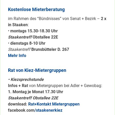
Kostenlose Mieterberatung
im Rahmen des “Bündnisses” von Senat + Bezirk –
2 x
in Staaken
:
•
montags 15.30-18.30 Uhr
Staakentreff
Obstallee 22E
•
dienstags 8-10 Uhr
Staakentreff
Brunsbütteler D. 267
Mehr Info
Rat von Kiez-Mietergruppen
• Kiezsprechstunde
Infos + Rat
von Mietergruppen bei Adler + Gewobag:
1. Montag je Monat 17.30 Uhr
Staakentreff Obstallee 22E
download:
Rat+Kontakt Mietergruppen
facebook
.
com
/staakenerkiez