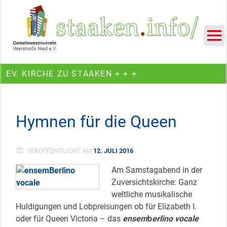
Skip
Ein Projekt des Gemeinwesenvereins Heerstraße Nord
to
content
EV. KIRCHE ZU STAAKEN + + +
Hymnen für die Queen
VERÖFFENTLICHT AM
12. JULI 2016
Am Samstagabend in der
Zuversichtskirche: Ganz
weltliche musikalische
Huldigungen und Lobpreisungen ob für Elizabeth I.
oder für Queen Victoria – das
ensem
b
erlino vocale